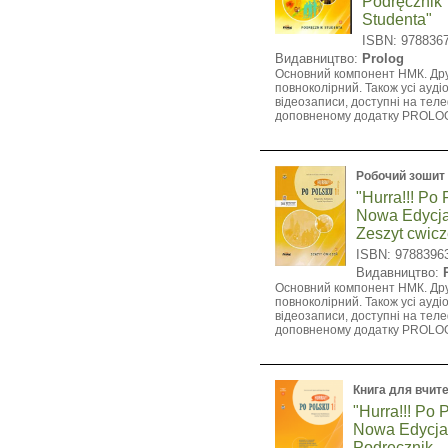
Podręcznik
Studenta"
ISBN: 978836
Видавництво:
Prolog
Основний компонент НМК. Др
повноколірний. Також усі аудіо
відеозаписи, доступні на теле
доповненому додатку PROLO
Робочий зошит
"Hurra!!! Po
Nowa Edycja
Zeszyt cwic
ISBN: 9788396
Видавництво:
Основний компонент НМК. Др
повноколірний. Також усі аудіо
відеозаписи, доступні на теле
доповненому додатку PROLO
Книга для вчит
"Hurra!!! Po 
Nowa Edycja
Podręcznik