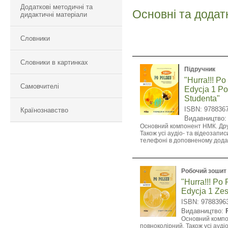
Додаткові методичні та
Основні та додат
дидактичні матеріали
Словники
Словники в картинках
Підручник
"Hurra!!! P
Самовчителі
Edycja 1 Po
Studenta"
ISBN: 978836
Країнознавство
Видавництво
Основний компонент НМК. Дру
Також усі аудіо- та відеозапис
телефоні в доповненому дод
Робочий зошит
"Hurra!!! Po
Edycja 1 Zes
ISBN: 9788396
Видавництво:
Основний компо
повноколірний. Також усі аудіо