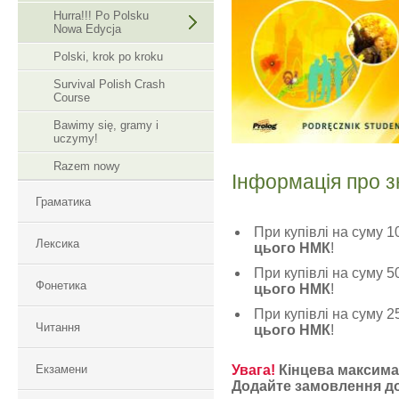
Hurra!!! Po Polsku
Nowa Edycja
Polski, krok po kroku
Survival Polish Crash
Course
Bawimy się, gramy i
uczymy!
Razem nowy
Інформація про з
Граматика
При купівлі на суму 
Лексика
цього НМК
!
При купівлі на суму 
Фонетика
цього НМК
!
При купівлі на суму 
Читання
цього НМК
!
Екзамени
Увага!
Кінцева максимал
Додайте замовлення до