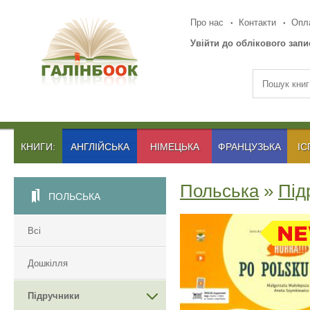
Про нас
Контакти
Опла
Увійти до облікового запи
КНИГИ:
АНГЛІЙСЬКА
НІМЕЦЬКА
ФРАНЦУЗЬКА
ІС
Польська
»
Під
ПОЛЬСЬКА
Всі
Дошкілля
Підручники