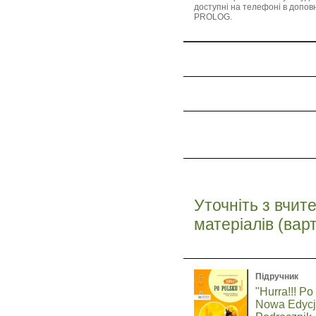
доступні на телефоні в допов
PROLOG.
Уточніть з вчит
матеріалів (вар
Підручник
"Hurra!!! Po
Nowa Edycj