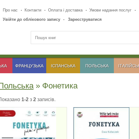
Про нас
Контакти
Оплата і доставка
Умови надання послуг
Увійти до облікового запису
Зареєструватися
ЬКА
ФРАНЦУЗЬКА
ІСПАНСЬКА
ПОЛЬСЬКА
ІТАЛІЙСЬ
Польська
» Фонетика
Показано
1-2
з
2
записів.
FONETYKA - POLSKI
TESTUJ SWOJ
W PRAKTYCE
POLSKI - FONETYKA