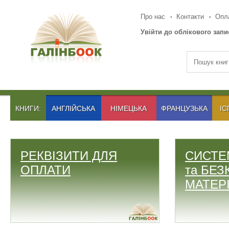
Про нас
Контакти
Опла
Увійти до облікового запи
КНИГИ:
АНГЛІЙСЬКА
НІМЕЦЬКА
ФРАНЦУЗЬКА
ІС
РЕКВІЗИТИ ДЛЯ
СИСТЕ
ОПЛАТИ
та БЕ
МАТЕР