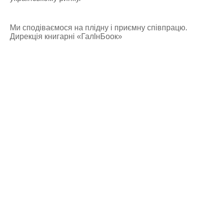
Ми сподіваємося на плідну і приємну співпрацю.
Дирекція книгарні «ГалІнБоок»