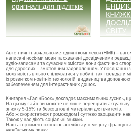
оригіналі для підлітків
ЕНЦИКЛ
КНИЖК
ДОСЛІ
СВІТУ
Автентичні навчально-методичні комплекси (НМК) – вагом
написані носіями мови та схвалені досвідченими редакці
аудіо-записами та сучасним змістом вони фактично ство
для дорослих – змістовним задоволенням. У поєднанні із 
можливість вільно спілкуватися у побуті, так і складати
із розвитком новітніх технологій, видавництва доповню
забезпеченням для інтерактивних дошок.
Книгарня «ГалІнБоок» докладає максимальних зусиль, що
На цьому сайті ви можете не лише перевірити актуальну р
знижку 5-15% та безкоштовні матеріали для вчителів.
Або ж скористатися промокодом і суттєво заощадити наві
Також у нас діють соціальні знижки.
Наш асортимент охоплює англійську, німецьку, французьку
українському ринку.