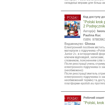
складніші вправи для більш ам
Код доступу до
"Polski krok 
2 Podręcznik
Автор(и):
Iwon
Paulina Kuc
ISBN: 9788396
Видавництво:
Glossa
Електронний посібник містить
матеріали з підручника «Polski
Junior 2». в інтерактивній фо
ключем відповідей, записами,
словником, поясненням слів і
Після реєстрації учень отриму
електронного підручника із з
(необмежено)
Після реєстрації вчитель отри
електронного підручника із з
необмежений термін) та досту
платформи epolish.eu протягом
Робочий зошит
"Polski, krok