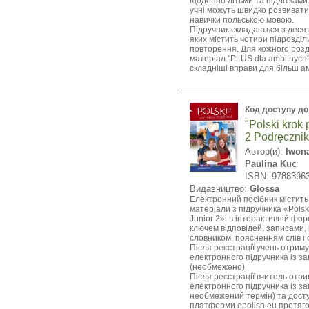
щоденно дітьми та підлітками
учні можуть швидко розвивати 
навички польською мовою.
Підручник складається з десят
яких містить чотири підрозділ
повторення. Для кожного розд
матеріал "PLUS dla ambitnych"
складніші вправи для більш ам
Код доступу до
"Polski krok 
2 Podręcznik
Автор(и):
Iwon
Paulina Kuc
ISBN: 9788396
Видавництво:
Glossa
Електронний посібник містить
матеріали з підручника «Polski
Junior 2». в інтерактивній фо
ключем відповідей, записами,
словником, поясненням слів і
Після реєстрації учень отриму
електронного підручника із з
(необмежено)
Після реєстрації вчитель отри
електронного підручника із з
необмежений термін) та досту
платформи epolish.eu протягом