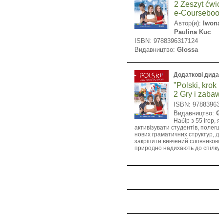
2 Zeszyt ćwi
e-Courseboo
Автор(и):
Iwon
Paulina Kuc
ISBN: 9788396317124
Видавництво:
Glossa
Додаткові дида
"Polski, krok
2 Gry i zaba
ISBN: 9788396
Видавництво:
Набір з 55 ігор,
активізувати студентів, поле
нових граматичних структур,
закріпити вивчений словников
природно надихають до спілк