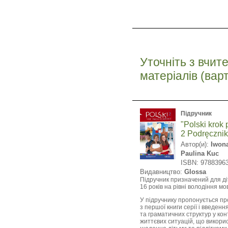
Уточніть з вчит
матеріалів (вар
Підручник
"Polski krok 
2 Podręcznik
Автор(и):
Iwon
Paulina Kuc
ISBN: 9788396
Видавництво:
Glossa
Підручник призначений для діт
16 років на рівні володіння мо
У підручнику пропонується п
з першої книги серії і введен
та граматичних структур у кон
життєвих ситуацій, що викори