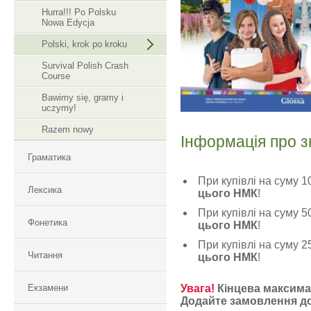
Hurra!!! Po Polsku
Nowa Edycja
Polski, krok po kroku
Survival Polish Crash
Course
Bawimy się, gramy i
uczymy!
Razem nowy
Інформація про з
Граматика
При купівлі на суму 
Лексика
цього НМК
!
При купівлі на суму 
Фонетика
цього НМК
!
При купівлі на суму 
Читання
цього НМК
!
Екзамени
Увага!
Кінцева максимал
Додайте замовлення до