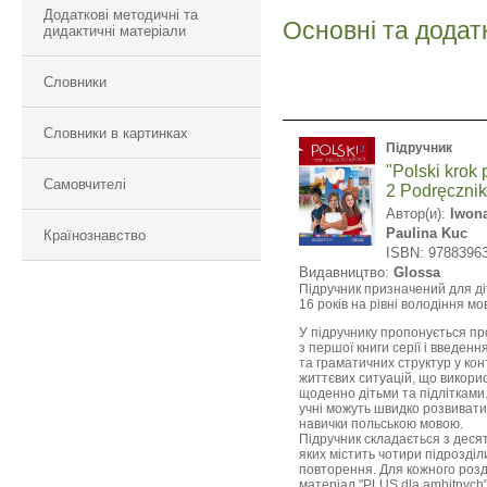
Додаткові методичні та
Основні та додат
дидактичні матеріали
Словники
Словники в картинках
Підручник
"Polski krok 
Самовчителі
2 Podręcznik
Автор(и):
Iwon
Paulina Kuc
Країнознавство
ISBN: 9788396
Видавництво:
Glossa
Підручник призначений для діт
16 років на рівні володіння мо
У підручнику пропонується п
з першої книги серії і введен
та граматичних структур у кон
життєвих ситуацій, що викори
щоденно дітьми та підлітками
учні можуть швидко розвивати 
навички польською мовою.
Підручник складається з десят
яких містить чотири підрозділ
повторення. Для кожного розд
матеріал "PLUS dla ambitnych"