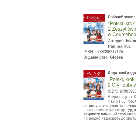
Робочий зошит
"Polski, krok
2 Zeszyt ćwi
e-Courseboo
Автор(и):
Iwon
Paulina Kuc
ISBN: 9788396317124
Видавництво:
Glossa
Додаткові дида
"Polski, krok
2 Gry i zaba
ISBN: 9788396
Видавництво:
Набір з 55 ігор,
активізувати студентів, поле
нових граматичних структур,
закріпити вивчений словников
природно надихають до спілк