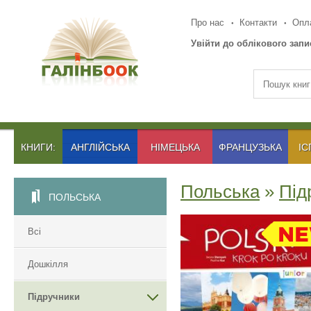
Про нас
Контакти
Опла
Увійти до облікового запи
КНИГИ:
АНГЛІЙСЬКА
НІМЕЦЬКА
ФРАНЦУЗЬКА
ІС
Польська
»
Під
ПОЛЬСЬКА
Всі
Дошкілля
Підручники