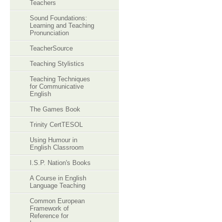
Teachers
Sound Foundations:
Learning and Teaching
Pronunciation
TeacherSource
Teaching Stylistics
Teaching Techniques
for Communicative
English
The Games Book
Trinity CertTESOL
Using Humour in
English Classroom
I.S.P. Nation's Books
A Course in English
Language Teaching
Common European
Framework of
Reference for