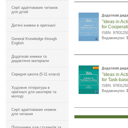
Серії адаптованих читанок
для дітей
Додаткові дида
"Ideas in Acti
Дитячі книжки в оригіналі
for Cooperat
ISBN: 9783125
Видавництво:
General Knowledge through
English
Додаткові книжки та
дидактичні матеріали
Додаткові дида
Середня школа (5-11 класи)
"Ideas in Acti
for Task-bas
ISBN: 9783125
Художня література в
Видавництво:
оригіналі для школярів та
молоді
Серії адаптованих книжок
для читання
Підручники для студентів та