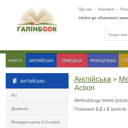
Про нас
Контакти
Опла
Увійти до облікового запи
КНИГИ:
АНГЛІЙСЬКА
НІМЕЦЬКА
ФРАНЦУЗЬКА
ІС
Англійська
»
Ме
АНГЛІЙСЬКА
Action
Всі
Methodology meets practic
Дошкілля
Показано
1-2
з
2
записів.
Молодша школа (1-4 класи)