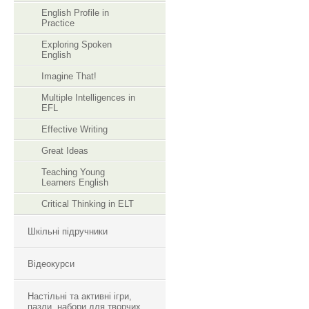
English Profile in
Practice
Exploring Spoken
English
Imagine That!
Multiple Intelligences in
EFL
Effective Writing
Great Ideas
Teaching Young
Learners English
Critical Thinking in ELT
Шкільні підручники
Відеокурси
Настільні та активні ігри,
пазли, набори для творчих