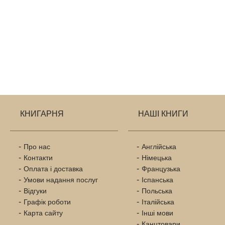
КНИГАРНЯ
НАШІ КНИГИ
Про нас
Англійська
Контакти
Німецька
Оплата і доставка
Французька
Умови надання послуг
Іспанська
Відгуки
Польська
Графік роботи
Італійська
Карта сайту
Інші мови
Канцтовари