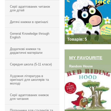
Серії адаптованих читанок
для дітей
Дитячі книжки в оригіналі
General Knowledge through
English
Товарів: 5
Додаткові книжки та
дидактичні матеріали
MY FAVOURITE
Середня школа (5-11 класи)
Random House
MY FAVOURITE
Художня література в
оригіналі для школярів та
молоді
Серії адаптованих книжок
для читання
Підручники для студентів та