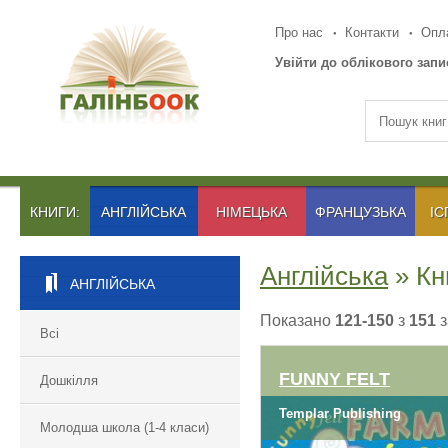
Про нас
Контакти
Опла
Увійти до облікового запи
КНИГИ:
АНГЛІЙСЬКА
НІМЕЦЬКА
ФРАНЦУЗЬКА
ІС
Англійська
» Кн
АНГЛІЙСЬКА
Показано
121-150
з
151
з
Всі
FUNNY FELT
Дошкілля
Templar Publishing
Молодша школа (1-4 класи)
FUNNY FELT