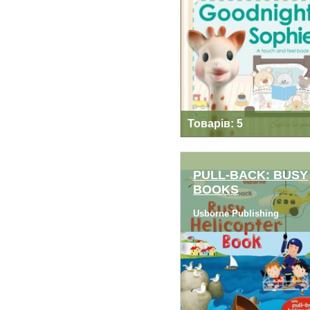
SOPHIE LA GIRAFE
Товарів: 5
PULL-BACK: BUSY
BOOKS
PULL-BACK: BUSY
Usborne Publishing
BOOKS