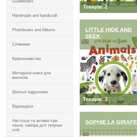
Guidebooks
Товарів: 2
Handmade and handicraft
LITTLE HIDE AND
Photobooks and Albums
SEEK
Словники
LITTLE HIDE AND
SEEK
Країнознавство
Методичні книги для
вчителів
Шкільні підручники
Товарів: 3
Відеокурси
Настільні та активні ігри,
SOPHIE LA GIRAFE
пазли, набори для творчих
хобі