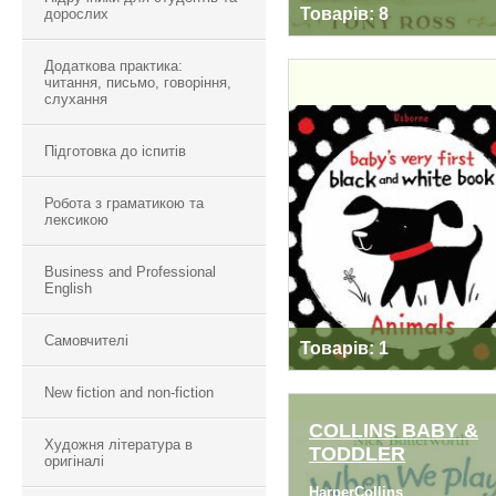
Товарів: 8
дорослих
Додаткова практика:
читання, письмо, говоріння,
слухання
Підготовка до іспитів
BLACK-AND-WHITE
Робота з граматикою та
лексикою
Business and Professional
English
Самовчителі
Товарів: 1
New fiction and non-fiction
COLLINS BABY &
Художня література в
TODDLER
оригіналі
COLLINS BABY &
HarperCollins