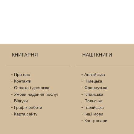
КНИГАРНЯ
НАШІ КНИГИ
Про нас
Англійська
Контакти
Німецька
Оплата і доставка
Французька
Умови надання послуг
Іспанська
Відгуки
Польська
Графік роботи
Італійська
Карта сайту
Інші мови
Канцтовари