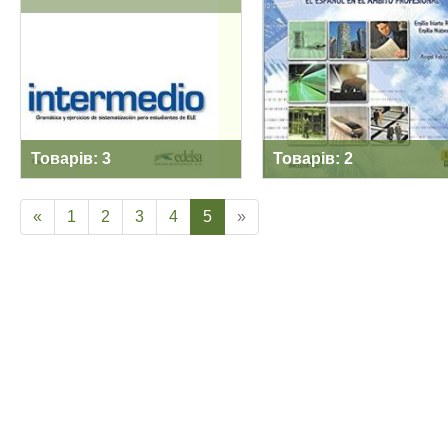
ESPAN INTERMEDIO
Товарів: 3
Товарів: 2
«
1
2
3
4
5
»