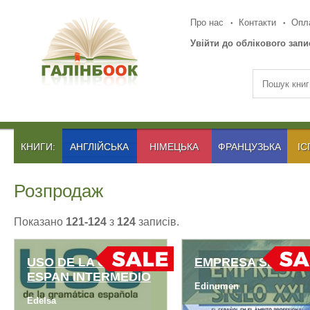
Про нас
Контакти
Опла
Увійти до облікового запи
КНИГИ:
АНГЛІЙСЬКА
НІМЕЦЬКА
ФРАНЦУЗЬКА
ІС
Розпродаж
Показано
121-124
з
124
записів.
USO DE LA GRAM
EMPRESA SIGLO X
ESPAN INTERMEDIO
EMPRESA SIGLO X
Edinumen
USO DE LA GRAM
Edelsa