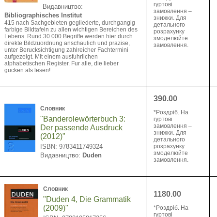
гуртові
Видавництво:
замовлення –
Bibliographisches Institut
знижки. Для
415 nach Sachgebieten gegliederte, durchgangig
детального
farbige Bildtafeln zu allen wichtigen Bereichen des
розрахунку
Lebens. Rund 30 000 Begriffe werden hier durch
змоделюйте
direkte Bildzuordnung anschaulich und prazise,
замовлення.
unter Berucksichtigung zahlreicher Fachtermini
aufgezeigt. Mit einem ausfuhrlichen
alphabetischen Register. Fur alle, die lieber
gucken als lesen!
390.00
Словник
*Pоздріб. На
"Banderolewörterbuch 3:
гуртові
замовлення –
Der passende Ausdruck
знижки. Для
(2012)"
детального
ISBN: 9783411749324
розрахунку
змоделюйте
Видавництво:
Duden
замовлення.
Словник
1180.00
"Duden 4, Die Grammatik
(2009)"
*Pоздріб. На
гуртові