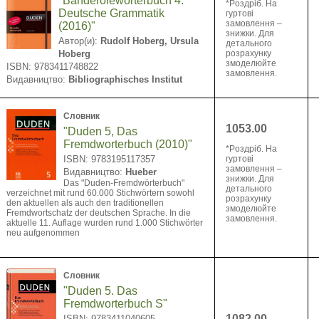
"Banderolewörterbuch 4:
*Pоздріб. На
Deutsche Grammatik
гуртові
замовлення –
(2016)"
знижки. Для
Автор(и):
Rudolf Hoberg, Ursula
детального
Hoberg
розрахунку
змоделюйте
ISBN: 9783411748822
замовлення.
Видавництво:
Bibliographisches Institut
Словник
1053.00
"Duden 5, Das
Fremdworterbuch (2010)"
*Pоздріб. На
ISBN: 9783195117357
гуртові
замовлення –
Видавництво:
Hueber
знижки. Для
Das "Duden-Fremdwörterbuch"
детального
verzeichnet mit rund 60.000 Stichwörtern sowohl
розрахунку
den aktuellen als auch den traditionellen
змоделюйте
Fremdwortschatz der deutschen Sprache. In die
замовлення.
aktuelle 11. Auflage wurden rund 1.000 Stichwörter
neu aufgenommen
Словник
"Duden 5. Das
Fremdworterbuch S"
1082.00
ISBN: 9783411040605