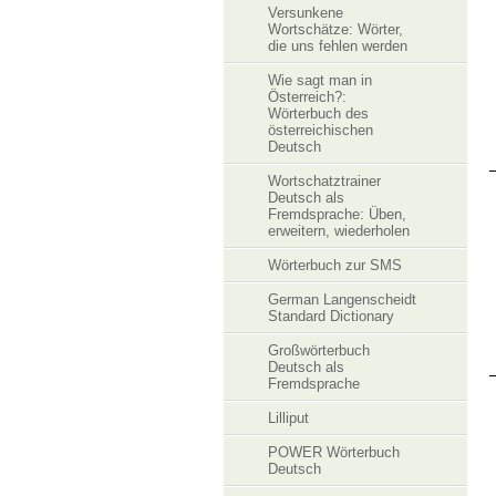
Versunkene
Wortschätze: Wörter,
die uns fehlen werden
Wie sagt man in
Österreich?:
Wörterbuch des
österreichischen
Deutsch
Wortschatztrainer
Deutsch als
Fremdsprache: Üben,
erweitern, wiederholen
Wörterbuch zur SMS
German Langenscheidt
Standard Dictionary
Großwörterbuch
Deutsch als
Fremdsprache
Lilliput
POWER Wörterbuch
Deutsch