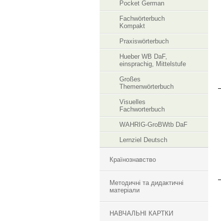
Pocket German
Fachwörterbuch
Kompakt
Praxiswörterbuch
Hueber WB DaF,
einsprachig, Mittelstufe
Großes
Themenwörterbuch
Visuelles
Fachworterbuch
WAHRIG-GroBWtb DaF
Lernziel Deutsch
Країнознавство
Методичні та дидактичні
матеріали
НАВЧАЛЬНІ КАРТКИ