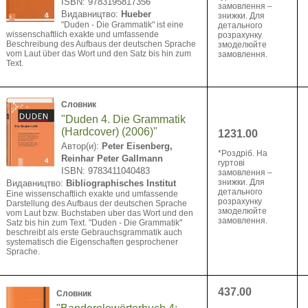
ISBN: 9783195817356
замовлення –
Видавництво:
Hueber
знижки. Для
"Duden - Die Grammatik" ist eine
детального
wissenschaftlich exakte und umfassende
розрахунку
Beschreibung des Aufbaus der deutschen Sprache
змоделюйте
vom Laut über das Wort und den Satz bis hin zum
замовлення.
Text.
Словник
"Duden 4. Die Grammatik
(Hardcover) (2006)"
1231.00
Автор(и):
Peter Eisenberg,
*Pоздріб. На
Reinhar Peter Gallmann
гуртові
ISBN: 9783411040483
замовлення –
знижки. Для
Видавництво:
Bibliographisches Institut
детального
Eine wissenschaftlich exakte und umfassende
розрахунку
Darstellung des Aufbaus der deutschen Sprache
змоделюйте
vom Laut bzw. Buchstaben uber das Wort und den
замовлення.
Satz bis hin zum Text. "Duden - Die Grammatik"
beschreibt als erste Gebrauchsgrammatik auch
systematisch die Eigenschaften gesprochener
Sprache.
437.00
Словник