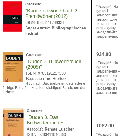
Словник
*Pоздріб. На
"Banderolewörterbuch 2:
гуртові
замовлення –
Fremdwörter (2012)"
знижки. Для
ISBN: 9783411749331
детального
Видавництво:
Bibliographisches
розрахунку
змоделюйте
Institut
замовлення.
924.00
Словник
"Duden 3, Bildworterbuch
*Pоздріб. На
(2005)"
гуртові
замовлення –
ISBN: 9783191217358
знижки. Для
Видавництво:
Hueber
детального
415 nach Sachgebieten gegliederte
розрахунку
farbige Bildtafeln zu allen wichtigen Bereichen des
змоделюйте
Lebens.
замовлення.
Словник
"Duden 3. Das
Bildworterbuch S"
1082.00
Автор(и):
Renate Luscher
ISBN: 9783411040360
*Pоздріб. На