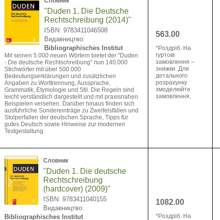
Словник
"Duden 1. Die Deutsche
Rechtschreibung (2014)"
ISBN: 9783411046508
563.00
Видавництво:
Bibliographisches Institut
*Pоздріб. На
гуртові
Mit seinen 5.000 neuen Wörtern bietet der "Duden
замовлення –
- Die deutsche Rechtschreibung" nun 140.000
знижки. Для
Stichwörter mit über 500.000
детального
Bedeutungserklärungen und zusätzlichen
розрахунку
Angaben zu Worttrennung, Aussprache,
змоделюйте
Grammatik, Etymologie und Stil. Die Regeln sind
замовлення.
leicht verständlich dargestellt und mit praxisnahen
Beispielen versehen. Darüber hinaus finden sich
ausführliche Sondereinträge zu Zweifelsfällen und
Stolperfallen der deutschen Sprache, Tipps für
gutes Deutsch sowie Hinweise zur modernen
Textgestaltung.
Словник
"Duden 1. Die deutsche
Rechtschreibung
(hardcover) (2009)"
ISBN: 9783411040155
1082.00
Видавництво:
*Pоздріб. На
Bibliographisches Institut