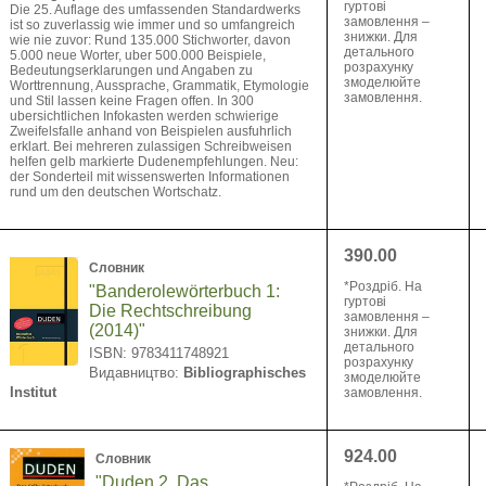
гуртові
Die 25. Auflage des umfassenden Standardwerks
замовлення –
ist so zuverlassig wie immer und so umfangreich
знижки. Для
wie nie zuvor: Rund 135.000 Stichworter, davon
детального
5.000 neue Worter, uber 500.000 Beispiele,
розрахунку
Bedeutungserklarungen und Angaben zu
змоделюйте
Worttrennung, Aussprache, Grammatik, Etymologie
замовлення.
und Stil lassen keine Fragen offen. In 300
ubersichtlichen Infokasten werden schwierige
Zweifelsfalle anhand von Beispielen ausfuhrlich
erklart. Bei mehreren zulassigen Schreibweisen
helfen gelb markierte Dudenempfehlungen. Neu:
der Sonderteil mit wissenswerten Informationen
rund um den deutschen Wortschatz.
390.00
Словник
*Pоздріб. На
"Banderolewörterbuch 1:
гуртові
Die Rechtschreibung
замовлення –
(2014)"
знижки. Для
детального
ISBN: 9783411748921
розрахунку
Видавництво:
Bibliographisches
змоделюйте
Institut
замовлення.
924.00
Словник
"Duden 2, Das