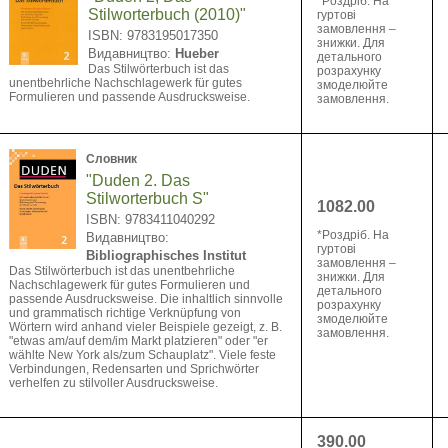
*Pоздріб. На
Stilworterbuch (2010)"
гуртові
замовлення –
ISBN: 9783195017350
знижки. Для
Видавництво:
Hueber
детального
Das Stilwörterbuch ist das
розрахунку
unentbehrliche Nachschlagewerk für gutes
змоделюйте
Formulieren und passende Ausdrucksweise.
замовлення.
Словник
"Duden 2. Das
Stilworterbuch S"
1082.00
ISBN: 9783411040292
*Pоздріб. На
Видавництво:
гуртові
Bibliographisches Institut
замовлення –
Das Stilwörterbuch ist das unentbehrliche
знижки. Для
Nachschlagewerk für gutes Formulieren und
детального
passende Ausdrucksweise. Die inhaltlich sinnvolle
розрахунку
und grammatisch richtige Verknüpfung von
змоделюйте
Wörtern wird anhand vieler Beispiele gezeigt, z. B.
замовлення.
"etwas am/auf dem/im Markt platzieren" oder "er
wählte New York als/zum Schauplatz". Viele feste
Verbindungen, Redensarten und Sprichwörter
verhelfen zu stilvoller Ausdrucksweise.
390.00