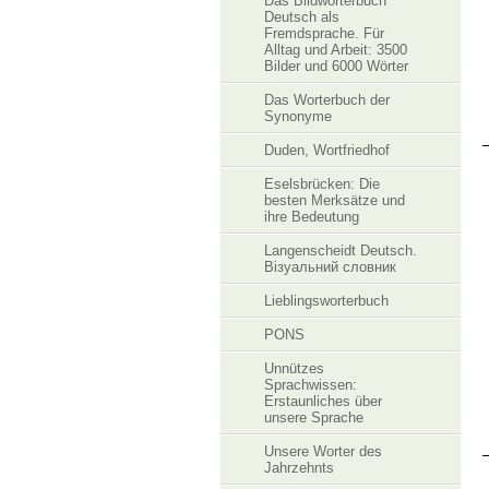
Das Bildwörterbuch
Deutsch als
Fremdsprache. Für
Alltag und Arbeit: 3500
Bilder und 6000 Wörter
Das Worterbuch der
Synonyme
Duden, Wortfriedhof
Eselsbrücken: Die
besten Merksätze und
ihre Bedeutung
Langenscheidt Deutsch.
Візуальний словник
Lieblingsworterbuch
PONS
Unnützes
Sprachwissen:
Erstaunliches über
unsere Sprache
Unsere Worter des
Jahrzehnts