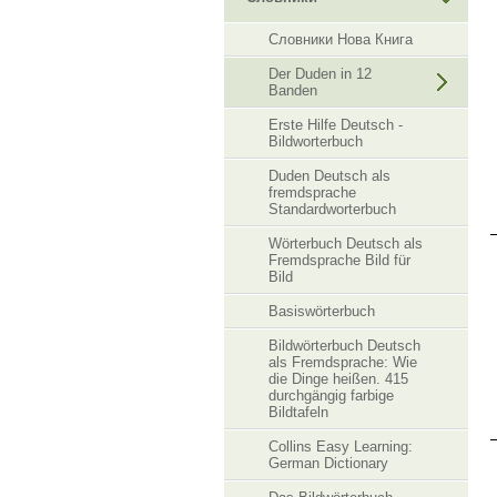
Словники Нова Книга
Der Duden in 12
Banden
Erste Hilfe Deutsch -
Bildworterbuch
Duden Deutsch als
fremdsprache
Standardworterbuch
Wörterbuch Deutsch als
Fremdsprache Bild für
Bild
Basiswörterbuch
Bildwörterbuch Deutsch
als Fremdsprache: Wie
die Dinge heißen. 415
durchgängig farbige
Bildtafeln
Collins Easy Learning:
German Dictionary