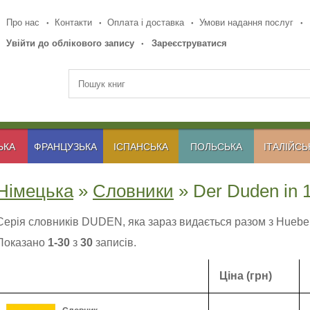
Про нас
Контакти
Оплата і доставка
Умови надання послуг
Увійти до облікового запису
Зареєструватися
ЬКА
ФРАНЦУЗЬКА
ІСПАНСЬКА
ПОЛЬСЬКА
ІТАЛІЙСЬ
Німецька
»
Словники
» Der Duden in 
Cерія словників DUDEN, яка зараз видається разом з Hueber
Показано
1-30
з
30
записів.
Ціна (грн)