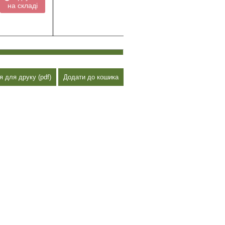
на складі
я для друку (pdf)
Додати до кошика