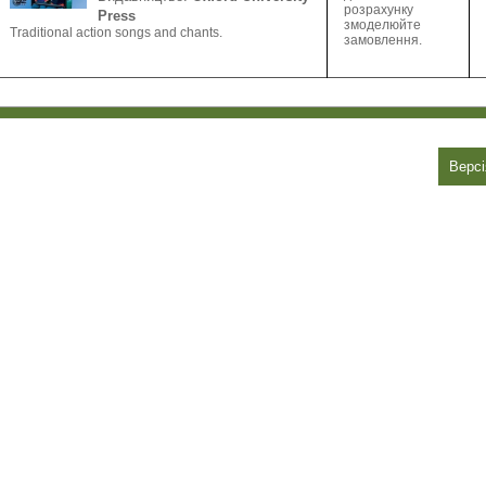
розрахунку
Press
змоделюйте
Traditional action songs and chants.
замовлення.
Версі