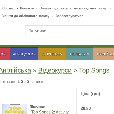
Про нас
Контакти
Оплата і доставка
Умови надання послуг
Увійти до облікового запису
Зареєструватися
ЬКА
ФРАНЦУЗЬКА
ІСПАНСЬКА
ПОЛЬСЬКА
ІТАЛІЙСЬ
Англійська
»
Відеокурси
» Top Songs
Показано
1-3
з
3
записів.
Ціна (грн)
Підручник
36.80
"Top Songs 2: Activity