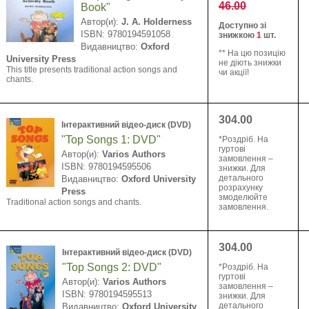
46.00
Book"
Автор(и):
J. A. Holderness
Доступно зі
ISBN: 9780194591058
знижкою
1
шт.
Видавництво:
Oxford
** На цю позицію
University Press
не діють знижки
This title presents traditional action songs and
чи акції!
chants.
304.00
Інтерактивний відео-диск (DVD)
"Top Songs 1: DVD"
*Pоздріб. На
гуртові
Автор(и):
Varios Authors
замовлення –
ISBN: 9780194595506
знижки. Для
детального
Видавництво:
Oxford University
розрахунку
Press
змоделюйте
Traditional action songs and chants.
замовлення.
304.00
Інтерактивний відео-диск (DVD)
"Top Songs 2: DVD"
*Pоздріб. На
гуртові
Автор(и):
Varios Authors
замовлення –
ISBN: 9780194595513
знижки. Для
детального
Видавництво:
Oxford University