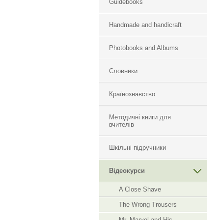
Guidebooks
Handmade and handicraft
Photobooks and Albums
Словники
Країнознавство
Методичні книги для
вчителів
Шкільні підручники
Відеокурси
A Close Shave
The Wrong Trousers
Mr. Marvel and His