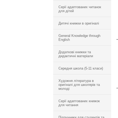
Серії адаптованих читанок
для дітей
Дитячі книжки в оригіналі
General Knowledge through
English
Додаткові книжки та
дидактичні матеріали
Середня школа (5-11 класи)
Художня література в
оригіналі для школярів та
молоді
Серії адаптованих книжок
для читання
Підручники для студентів та