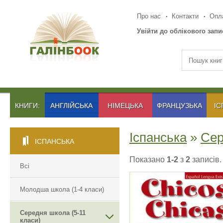
Про нас
Контакти
Опла
Увійти до облікового запи
КНИГИ:
АНГЛІЙСЬКА
НІМЕЦЬКА
ФРАНЦУЗЬКА
ІС
Іспанська
»
Сер
ІСПАНСЬКА
Показано
1-2
з
2
записів.
Всі
Молодша школа (1-4 класи)
CHICOS CHICAS 3
Середня школа (5-11
класи)