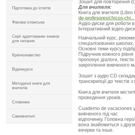
Зошит для повторення (C
Для вчителя:
Підготовка до іспитів
Книга для вчителя (Libro
de-profesores/chicos-chi...
Фахова іспанська
Аудіо-диски для роботи в
Інтерактивний відео-дис
Серії адаптованих книжок
Навчальний курс, рекоме
для читання
спеціалізованих школах, 
Основні теми курсу підібр
Підручник кожного рівня 
Країнознавство
пропонує діалоги, тексти
закріплення вивченого мат
Відеокурси
Зошит з аудіо CD складаєт
транскрипції до текстів 
Методичні книги для
вчителів
Книга для вчителя містит
проведення уроків.
Словники
Cuaderno de vacaciones 
вивченого під час
Самовчителі
відпочинку. Головна геро
вона знайомиться з друзя
вечірки та інше.