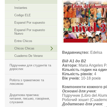
Instantes
Codigo ELE
Espanol Por supuesto
Espanol Por supuesto
Nuevo
Entre Chicos
Chicos Chicas
Видавництво:
Edelsa
Cuaderno De Verano
Від A1 до B2
Автори:
Maria Angeles P
Підручники для студентів та
дорослих
Кількість годин на оди
Кількість рівнів:
4
Вік учнів:
10-18 років
Робота з граматикою та
лексикою
Компоненти кожного рі
Основні для учня:
Додаткова практика:
Підручник (Libro del Alum
читання, письмо, говоріння,
Робочий зошит (Cuaderno 
слухання
Додатково для учня: