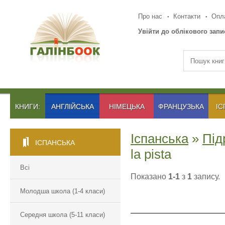
Про нас
Контакти
Опла
Увійти до облікового запи
КНИГИ:
АНГЛІЙСЬКА
НІМЕЦЬКА
ФРАНЦУЗЬКА
ІС
Іспанська
»
Під
ІСПАНСЬКА
la pista
Всі
Показано
1-1
з
1
запису.
Молодша школа (1-4 класи)
Середня школа (5-11 класи)