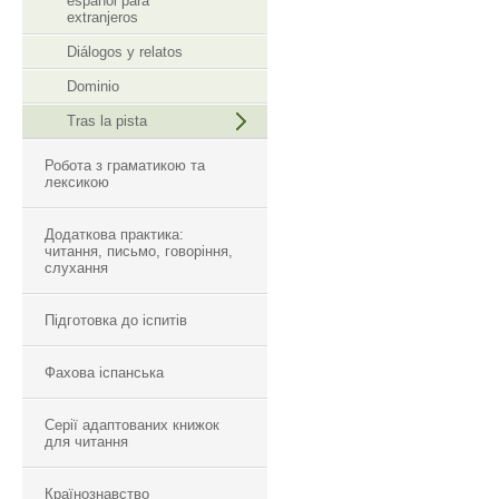
espanol para
extranjeros
Diálogos y relatos
Dominio
Tras la pista
Робота з граматикою та
лексикою
Додаткова практика:
читання, письмо, говоріння,
слухання
Підготовка до іспитів
Фахова іспанська
Серії адаптованих книжок
для читання
Країнознавство