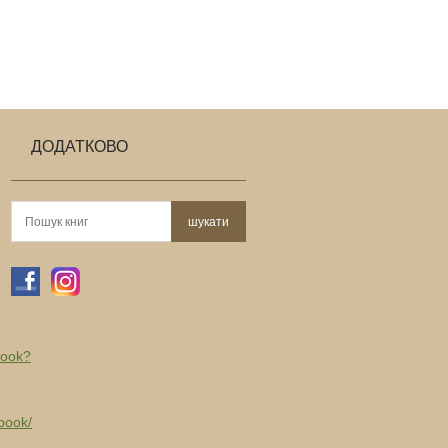
ДОДАТКОВО
book?
book/