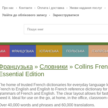
Про нас
Контакти
Оплата і доставка
Умови надання послуг
Увійти до облікового запису
Зареєструватися
ЬКА
ФРАНЦУЗЬКА
ІСПАНСЬКА
ПОЛЬСЬКА
ІТАЛІЙСЬ
Французька
»
Словники
» Collins Fren
Essential Edition
The home of trusted French dictionaries for everyday language l
French to English and English to French reference dictionary for 
grammars of French and English. The clear layout allows for fa
need it. Ideal for use on the go, at home, in the office, classroom 
Over 40,000 words and phrases and 60,000 translations.