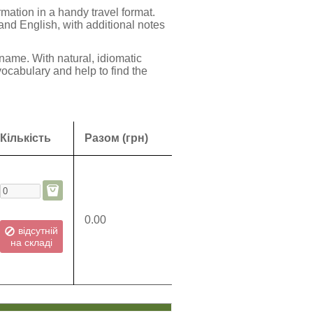
ation in a handy travel format.
nd English, with additional notes
 name. With natural, idiomatic
ocabulary and help to find the
Кількість
Разом (грн)
0.00
відсутній
на складі