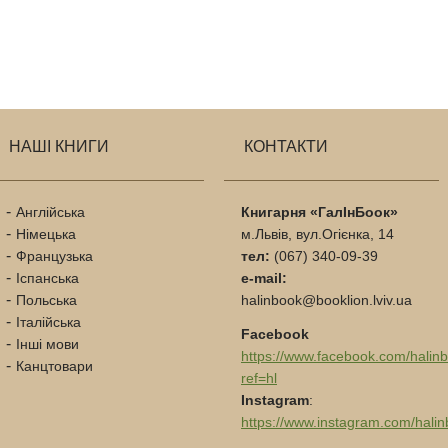
НАШІ КНИГИ
КОНТАКТИ
Англійська
Книгарня «ГалІнБоок»
Німецька
м.Львів, вул.Огієнка, 14
Французька
тел:
(067) 340-09-39
Іспанська
e-mail:
Польська
halinbook@booklion.lviv.ua
Італійська
Facebook
Інші мови
https://www.facebook.com/halin
Канцтовари
ref=hl
Instagram
:
https://www.instagram.com/halin