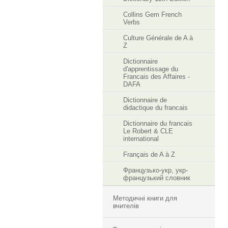
Collins Gem French
Verbs
Culture Générale de A à
Z
Dictionnaire
d'apprentissage du
Francais des Affaires -
DAFA
Dictionnaire de
didactique du francais
Dictionnaire du francais
Le Robert & CLE
international
Français de A à Z
Французько-укр, укр-
французький словник
Методичні книги для
вчителів