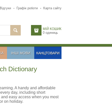
Відгуки
Графік роботи
Карта сайту
МІЙ КОШИК
0
одиниць
КА
ІНШІ МОВИ
КАНЦТОВАРИ
ch Dictionary
earning. A handy and affordable
every day, including short
st and easy access when you most
or on holiday.