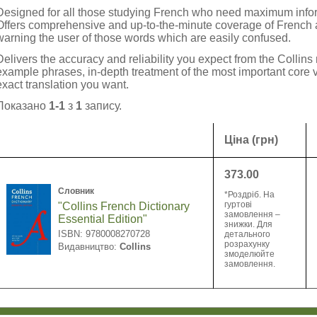
Designed for all those studying French who need maximum inform
Offers comprehensive and up-to-the-minute coverage of French a
warning the user of those words which are easily confused.
Delivers the accuracy and reliability you expect from the Collins
example phrases, in-depth treatment of the most important core v
exact translation you want.
Показано
1-1
з
1
запису.
Ціна (грн)
373.00
Словник
*Роздріб. На
гуртові
"Collins French Dictionary
замовлення –
Essential Edition"
знижки. Для
ISBN: 9780008270728
детального
розрахунку
Видавництво:
Collins
змоделюйте
замовлення.