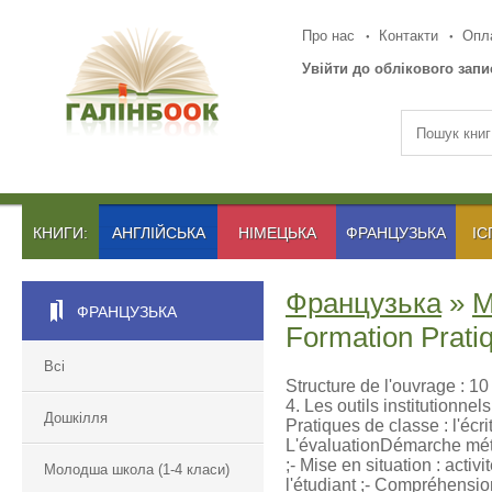
Про нас
Контакти
Опла
Увійти до облікового запи
КНИГИ:
АНГЛІЙСЬКА
НІМЕЦЬКА
ФРАНЦУЗЬКА
ІС
Французька
»
М
ФРАНЦУЗЬКА
Formation Prati
Всі
Structure de l'ouvrage : 
4. Les outils institutionne
Дошкілля
Pratiques de classe : l'écr
L'évaluationDémarche méth
;- Mise en situation : acti
Молодша школа (1-4 класи)
l'étudiant ;- Compréhensio