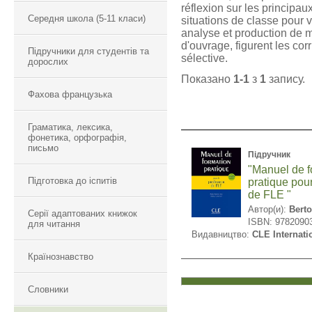
réflexion sur les principa
Середня школа (5-11 класи)
situations de classe pour vé
analyse et production de ma
d'ouvrage, figurent les cor
Підручники для студентів та
sélective.
дорослих
Показано
1-1
з
1
запису.
Фахова французька
Граматика, лексика,
фонетика, орфографія,
письмо
Підручник
"Manuel de f
Підготовка до іспитів
pratique pour
de FLE "
Автор(и):
Berto
Серії адаптованих книжок
ISBN: 9782090
для читання
Видавництво:
CLE Internati
Країнознавство
Словники