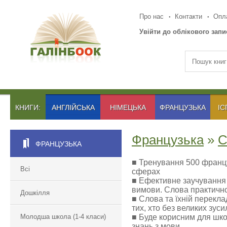
Про нас
Контакти
Опла
Увійти до облікового запи
КНИГИ:
АНГЛІЙСЬКА
НІМЕЦЬКА
ФРАНЦУЗЬКА
ІС
Французька
»
С
ФРАНЦУЗЬКА
■ Тренування 500 францу
Всі
сферах
■ Ефективне заучування 
вимови. Слова практично
Дошкілля
■ Слова та їхній перекла
тих, хто без великих зус
Молодша школа (1-4 класи)
■ Буде корисним для школ
знань з мови