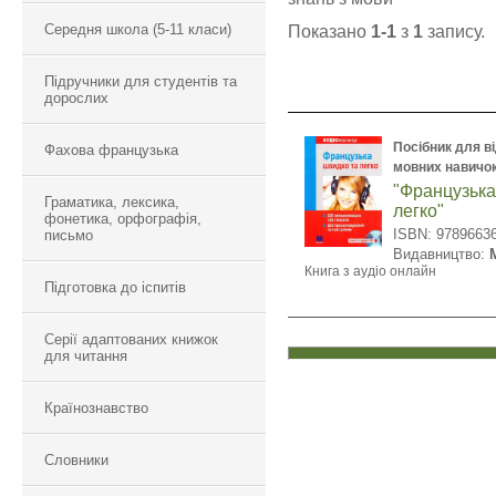
Середня школа (5-11 класи)
Показано
1-1
з
1
запису.
Підручники для студентів та
дорослих
Посібник для в
Фахова французька
мовних навичо
"Французька
Граматика, лексика,
легко"
фонетика, орфографія,
ISBN: 9789663
письмо
Видавництво:
Книга з аудіо онлайн
Підготовка до іспитів
Серії адаптованих книжок
для читання
Країнознавство
Словники