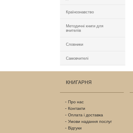
Країнознавство
Методичні книги для
вчителів
Словники
Самовчителі
КНИГАРНЯ
Про нас
Контакти
Оплата і доставка
Умови надання послуг
Відгуки