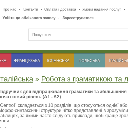
Про нас
Контакти
Оплата і доставка
Умови надання послуг
Увійти до облікового запису
Зареєструватися
ЬКА
ФРАНЦУЗЬКА
ІСПАНСЬКА
ПОЛЬСЬКА
ІТАЛІЙСЬ
Італійська
»
Робота з граматикою та 
Підручник для відпрацювання граматики та збільшення 
початковий рівень (A1 - A2)
"Centro!" складається з 10 розділів, що стосуються однієї аб
Морфо-синтаксичні структури чітко представлені в зрозуміли
таблицях, за якими часто слідують приклади, щоб краще зр
мови.