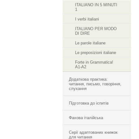
ITALIANO IN 5 MINUTI
1
I verbi italiani
ITALIANO PER MODO
DI DIRE
Le parole italiane
Le preposizioni italiane
Forte in Grammatica!
A1-A2
Додаткова практика:
читання, письмо, говоріння,
слухання
Підготовка до іспитів
Фахова італійська
Cерії адаптованих книжок
для читання