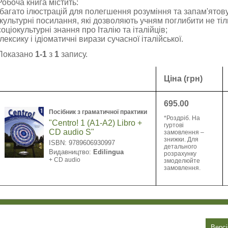
Робоча книга містить:
-багато ілюстрацій для полегшення розуміння та запам'ятов
-культурні посилання, які дозволяють учням поглибити не тіл
соціокультурні знання про Італію та італійців;
-лексику і ідіоматичні вирази сучасної італійської.
Показано
1-1
з
1
запису.
Ціна (грн)
695.00
Посібник з граматичної практики
*Роздріб. На
"Centro! 1 (A1-A2) Libro +
гуртові
CD audio S"
замовлення –
знижки. Для
ISBN: 9789606930997
детального
Видавництво:
Edilingua
розрахунку
+ CD audio
змоделюйте
замовлення.
Версі