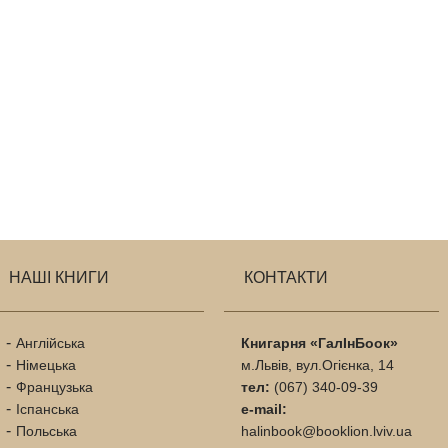
НАШІ КНИГИ
КОНТАКТИ
Англійська
Книгарня «ГалІнБоок»
Німецька
м.Львів, вул.Огієнка, 14
Французька
тел:
(067) 340-09-39
Іспанська
e-mail:
Польська
halinbook@booklion.lviv.ua