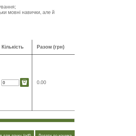
ування;
ьки мовні навички, але й
Кількість
Разом (грн)
0.00
я для друку (pdf)
Додати до кошика