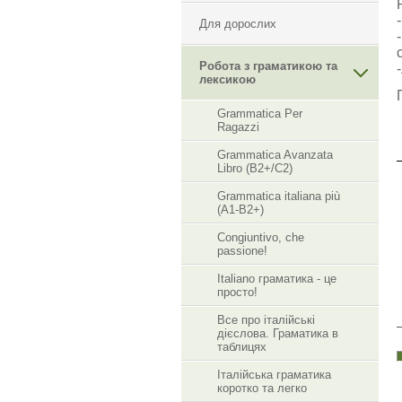
Для дорослих
Робота з граматикою та
лексикою
Grammatica Per
Ragazzi
Grammatica Avanzata
Libro (B2+/C2)
Grammatica italiana più
(A1-B2+)
Congiuntivo, che
passione!
Italiano граматика - це
просто!
Все про італійські
дієслова. Граматика в
таблицях
Італійська граматика
коротко та легко