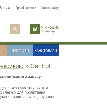
Відгуки
Графік роботи
Карта сайту
МІЙ КОШИК
0
одиниць
КА
ІНШІ МОВИ
КАНЦТОВАРИ
лексикою
» Centro!
словникового запасу -
о декількох граматичних тем.
х і легких для прочитання
озуміти правила функціонування