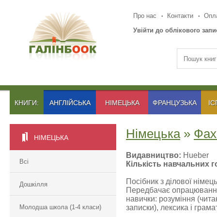
Про нас
Контакти
Опла
Увійти до облікового запи
КНИГИ:
АНГЛІЙСЬКА
НІМЕЦЬКА
ФРАНЦУЗЬКА
ІС
Німецька
»
Фах
НІМЕЦЬКА
Видавництво:
Hueber
Всі
Кількість навчальних г
Посібник з ділової німець
Дошкілля
Передбачає опрацювання р
навички: розуміння (читан
Молодша школа (1-4 класи)
записки), лексика і грам