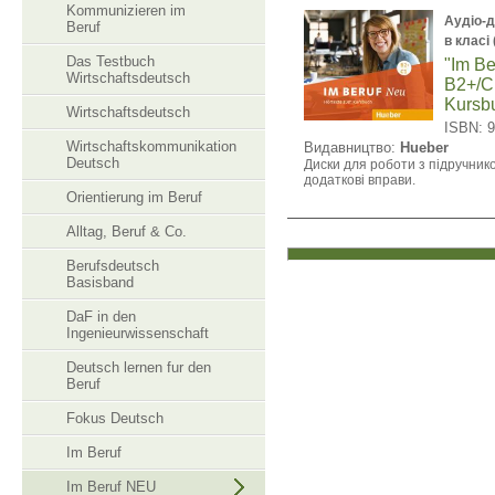
Kommunizieren im
Аудіо-д
Beruf
в класі
Das Testbuch
"Im B
Wirtschaftsdeutsch
B2+/C
Kursb
Wirtschaftsdeutsch
ISBN: 
Wirtschaftskommunikation
Видавництво:
Hueber
Deutsch
Диски для роботи з підручнико
додаткові вправи.
Orientierung im Beruf
Alltag, Beruf & Co.
Berufsdeutsch
Basisband
DaF in den
Ingenieurwissenschaft
Deutsch lernen fur den
Beruf
Fokus Deutsch
Im Beruf
Im Beruf NEU