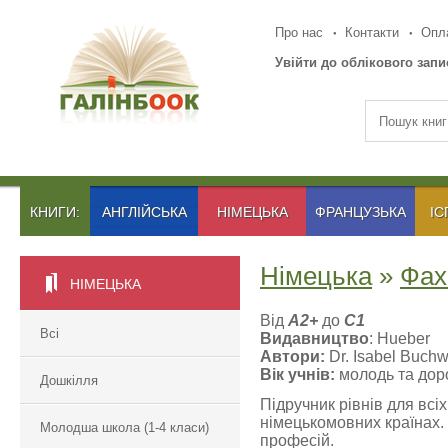
Про нас
Контакти
Опла
Увійти до облікового запи
КНИГИ:
АНГЛІЙСЬКА
НІМЕЦЬКА
ФРАНЦУЗЬКА
ІС
Німецька
»
Фах
НІМЕЦЬКА
Від
A2+
до
C1
Всі
Видавництво
: Hueber
Автори:
Dr. Isabel Buch
Вік учнів:
молодь та дор
Дошкілля
Підручник рівнів для всі
німецькомовних країнах.
Молодша школа (1-4 класи)
професій.