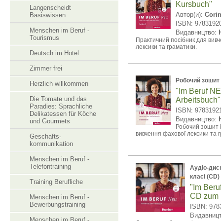
Kursbuch"
Langenscheidt
Автор(и):
Cori
Basiswissen
ISBN: 9783192
Menschen im Beruf -
Видавництво:
Tourismus
Практичний посібник для вив
лексики та граматики.
Deutsch im Hotel
Zimmer frei
Робочий зошит
Herzlich willkommen
"Im Beruf N
Die Tomate und das
Arbeitsbuch"
Paradies: Sprachliche
ISBN: 9783192
Delikatessen für Köche
Видавництво:
und Gourmets
Робочий зошит 
вивчення фахової лексики та 
Geschafts-
kommunikation
Menschen im Beruf -
Telefontraining
Аудіо-дис
класі (CD)
Training Berufliche
"Im Ber
CD zum 
Menschen im Beruf -
Bewerbungstraining
ISBN: 978
Видавниц
Menschen im Beruf -