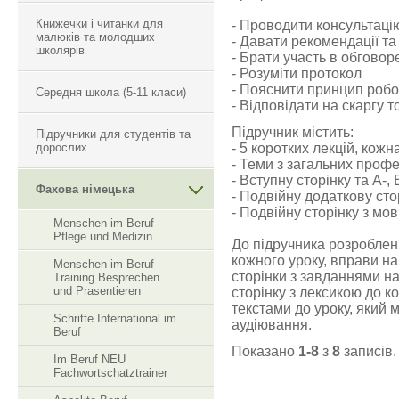
Книжечки і читанки для
- Проводити консультацію
малюків та молодших
- Давати рекомендації та 
школярів
- Брати участь в обговор
- Розуміти протокол
- Пояснити принцип робо
Середня школа (5-11 класи)
- Відповідати на скаргу 
Підручник містить:
Підручники для студентів та
дорослих
- 5 коротких лекцій, кожн
- Теми з загальних профе
- Вступну сторінку та А-,
Фахова німецька
- Подвійну додаткову сто
- Подвійну сторінку з м
Menschen im Beruf -
Pflege und Medizin
До підручника розроблен
кожного уроку, вправи на
Menschen im Beruf -
сторінки з завданнями н
Training Besprechen
und Prasentieren
сторінку з лексикою до к
текстами до уроку, який
Schritte International im
аудіювання.
Beruf
Показано
1-8
з
8
записів.
Im Beruf NEU
Fachwortschatztrainer