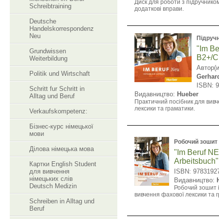
Диск для роботи з підручником
Schreibtraining
додаткові вправи.
Deutsche
Handelskorrespondenz
Neu
Підруч
"Im B
Grundwissen
B2+/C
Weiterbildung
Автор(и
Politik und Wirtschaft
Gerhar
ISBN: 
Schritt fur Schritt in
Видавництво:
Hueber
Alltag und Beruf
Практичний посібник для вив
лексики та граматики.
Verkaufskompetenz:
Бізнес-курс німецької
мови
Робочий зошит
Ділова німецька мова
"Im Beruf N
Arbeitsbuch"
Картки English Student
для вивчення
ISBN: 9783192
німецьких слів
Видавництво:
Deutsch Medizin
Робочий зошит 
вивчення фахової лексики та 
Schreiben in Alltag und
Beruf