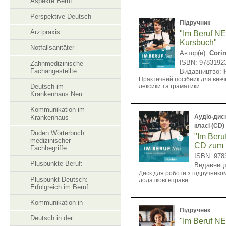
Aspekte Beruf
Perspektive Deutsch
Підручник
Arztpraxis:
"Im Beruf N
Kursbuch"
Notfallsanitäter
Автор(и):
Cori
ISBN: 9783192
Zahnmedizinische
Fachangestellte
Видавництво:
Практичний посібник для вив
Deutsch im
лексики та граматики.
Krankenhaus Neu
Kommunikation im
Аудіо-дис
Krankenhaus
класі (CD)
Duden Wörterbuch
"Im Ber
medizinischer
CD zum 
Fachbegriffe
ISBN: 978
Pluspunkte Beruf:
Видавниц
Диск для роботи з підручником
Pluspunkt Deutsch:
додаткові вправи.
Erfolgreich im Beruf
Kommunikation in
Підручник
Deutsch in der ...
"Im Beruf N