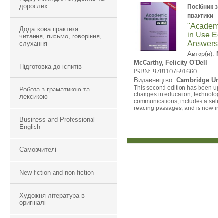
дорослих
Посібник з
практики
"Academ
Додаткова практика:
in Use Ed
читання, письмо, говоріння,
Answers 
слухання
Автор(и):
McCarthy, Felicity O'Dell
Підготовка до іспитів
ISBN: 9781107591660
Видавництво:
Cambridge Un
This second edition has been up
Робота з граматикою та
changes in education, technolo
лексикою
communications, includes a sel
reading passages, and is now in 
Business and Professional
English
Самовчителі
New fiction and non-fiction
Художня література в
оригіналі