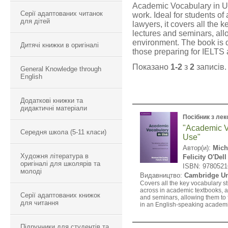
Academic Vocabulary in Use
Серії адаптованих читанок
work. Ideal for students of
для дітей
lawyers, it covers all the 
lectures and seminars, all
environment. The book is d
Дитячі книжки в оригіналі
those preparing for IELTS 
Показано
1-2
з
2
записів.
General Knowledge through
English
Додаткові книжки та
дидактичні матеріали
Посібник з лек
"Academic V
Середня школа (5-11 класи)
Use"
Автор(и):
Mich
Художня література в
Felicity O'Dell
оригіналі для школярів та
ISBN: 9780521
молоді
Видавництво:
Cambridge Un
Covers all the key vocabulary 
across in academic textbooks, ar
Серії адаптованих книжок
and seminars, allowing them to 
для читання
in an English-speaking academ
Підручники для студентів та