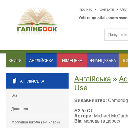
Про нас
Контакти
Опла
Увійти до облікового запи
КНИГИ:
АНГЛІЙСЬКА
НІМЕЦЬКА
ФРАНЦУЗЬКА
ІС
Англійська
»
Ac
АНГЛІЙСЬКА
Use
Всі
Видавництво:
Cambridge
Дошкілля
B2 to C1
Автори:
Michael McCarthy,
Вік:
молодь та дорослі
Молодша школа (1-4 класи)