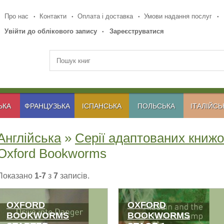
Про нас
Контакти
Оплата і доставка
Умови надання послуг
Увійти до облікового запису
Зареєструватися
ЬКА
ФРАНЦУЗЬКА
ІСПАНСЬКА
ПОЛЬСЬКА
ІТАЛІЙСЬ
Англійська
»
Серії адаптованих книжо
Oxford Bookworms
Показано
1-7
з
7
записів.
OXFORD
OXFORD
BOOKWORMS
BOOKWORMS