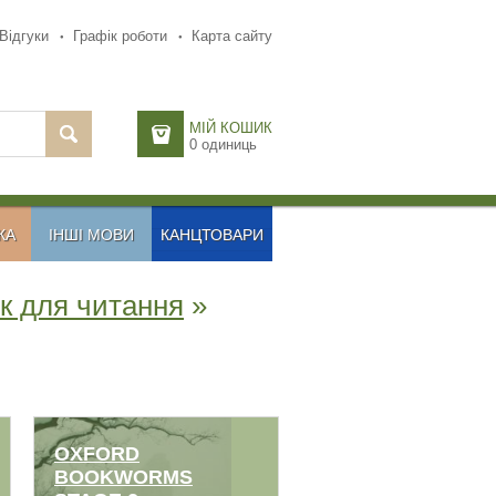
Відгуки
Графік роботи
Карта сайту
МІЙ КОШИК
0
одиниць
КА
ІНШІ МОВИ
КАНЦТОВАРИ
к для читання
»
OXFORD
BOOKWORMS