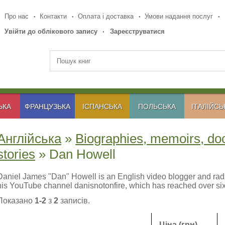
Про нас
Контакти
Оплата і доставка
Умови надання послуг
Увійти до облікового запису
Зареєструватися
ЬКА
ФРАНЦУЗЬКА
ІСПАНСЬКА
ПОЛЬСЬКА
ІТАЛІЙСЬ
Англійська
»
Biographies, memoirs, do
stories
» Dan Howell
Daniel James "Dan" Howell is an English video blogger and radio
his YouTube channel danisnotonfire, which has reached over six 
Показано
1-2
з
2
записів.
Ціна (грн)