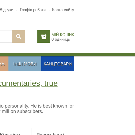
Відгуки
Графік роботи
Карта сайту
МІЙ КОШИК
0
одиниць
КА
ІНШІ МОВИ
КАНЦТОВАРИ
cumentaries, true
 personality. He is best known for
million subscribers.
Кількість
Разом (грн)