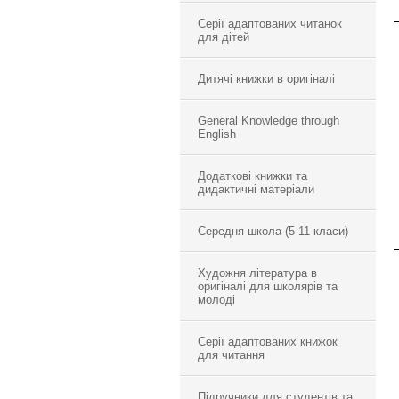
Серії адаптованих читанок
для дітей
Дитячі книжки в оригіналі
General Knowledge through
English
Додаткові книжки та
дидактичні матеріали
Середня школа (5-11 класи)
Художня література в
оригіналі для школярів та
молоді
Серії адаптованих книжок
для читання
Підручники для студентів та