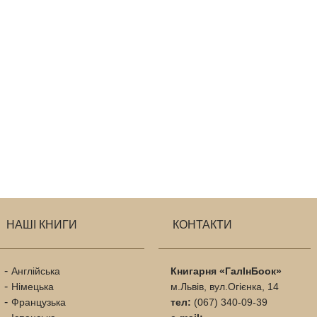
НАШІ КНИГИ
КОНТАКТИ
Англійська
Книгарня «ГалІнБоок»
Німецька
м.Львів, вул.Огієнка, 14
Французька
тел:
(067) 340-09-39