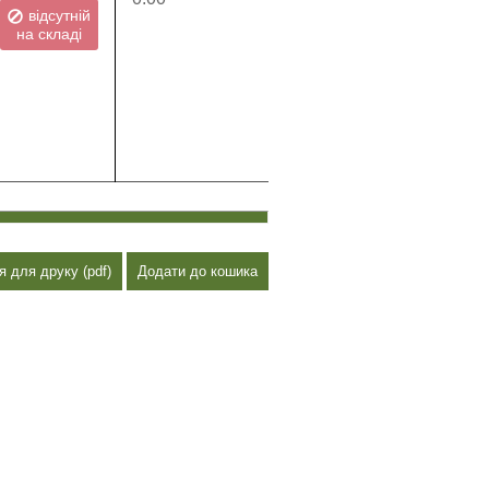
відсутній
на складі
я для друку (pdf)
Додати до кошика