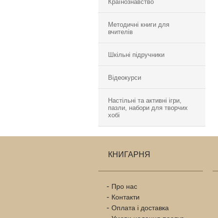
Країнознавство
Методичні книги для
вчителів
Шкільні підручники
Відеокурси
Настільні та активні ігри,
пазли, набори для творчих
хобі
КНИГАРНЯ
Про нас
Контакти
Оплата і доставка