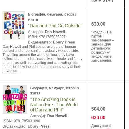
Біографія, мемуари, історії з
життя
630.00
"Dan and Phil Go Outside"
Автор(и):
Dan Howell
*Роздріб. На
гуртові
ISBN: 9781785035227
замовлення –
Видавництво:
Ebury Press
знижки. Для
Dan Howell and Phil Lester, avoiders of human
детального
contact and direct sunlight, actually went outside.
розрахунку
Travelling around the world on tour, they have
змоделюйте
collected hundreds of exclusive, intimate and funny
замовлення.
photos, as well as revealing and captivating side
notes, to show the behind-the-scenes story of their
adventure.
Біографія, мемуари, історії з
життя
"The Amazing Book is
Not on Fire : The World
504.00
of Dan and Phil"
Автор(и):
Dan Howell
630.00
ISBN: 9781785031090
Доступно зі
Видавництво:
Ebury Press