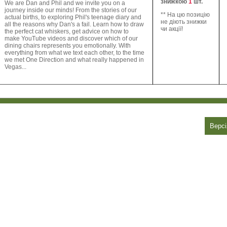
знижкою
1
шт.
We are Dan and Phil and we invite you on a
journey inside our minds! From the stories of our
** На цю позицію
actual births, to exploring Phil's teenage diary and
не діють знижки
all the reasons why Dan's a fail. Learn how to draw
чи акції!
the perfect cat whiskers, get advice on how to
make YouTube videos and discover which of our
dining chairs represents you emotionally. With
everything from what we text each other, to the time
we met One Direction and what really happened in
Vegas...
Версі