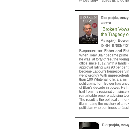
whose story inspires us to do t
Біографія, мемуа
життя
"Broken Vows:
the Tragedy o
Автор(и):
Bower
ISBN: 97805713
Видавництво:
Faber and Fa
When Tony Blair became prime m
he was, at forty-three, the young
office since 1812. With a landsli
approval rating was 93 per cent
become Labour's longest-servin
went wrong? With unprecedente
than 180 Whitehall officials, mili
politicians, Tom Bower has uncov
of Blair's decade in power. He h
trail from his resignation, since
remarkable empire advising tyc
The result is the political thriller
illuminating the mystery of an e
politician who continues to fasci
Біографія, мемуа