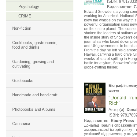
ISBN: 97817833
Psychology
Видавництво:
G
Edward Snowden, a young com
CRIME
working for America's National 
blew the whistle on the way this 
powerful organisation uses new
Non-fiction
on the entire planet. The cons
shaken the leaders of nations w
the inside story of Snowden's d
journalists who faced down pre
Cookbooks, gastronomie,
and UK governments to break a
food and drinks
From the day he left his glamorou
Hawaii, carrying a hard drive full
weeks of secret-spilling in Hon
Gardening, growing and
battle for asylum, Snowden's sto
cultivating
globe-trotting thriller.
Guidebooks
Біографія, мему
життя
Handmade and handicraft
"Donald Tru
Rich"
Photobooks and Albums
Автор(и):
Dona
ISBN: 9781785
Видавництво:
Ebury Press
Словники
Дональд Трамп є справжнім в
американської історії успіху –
успішний підприємець у галуз