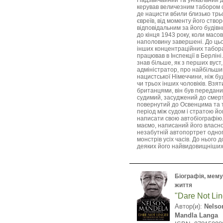
Надзвичайний та унікальний д
керував величезним табором с
де нацисти вбили близько трь
євреїв, від моменту його створ
відповідальним за його будівн
до кінця 1943 року, коли масо
наполовину завершені. До цьо
інших концентраційних табора
працював в Інспекції в Берліні
знав більше, як з перших вуст, 
адміністратор, про найбільши
нацистської Німеччини, ніж буд
чи трьох інших чоловіків. Взя
британцями, він був передани
судимий, засуджений до смерт
повернутий до Освенцима та 
період між судом і стратою й
написати свою автобіографію.
маємо, написаний його власно
незабутній автопортрет одно
монстрів усіх часів. До нього
деяких його найвидовищніших 
Біографія, мемуа
життя
"Dare Not Lin
Автор(и):
Nelso
Mandla Langa