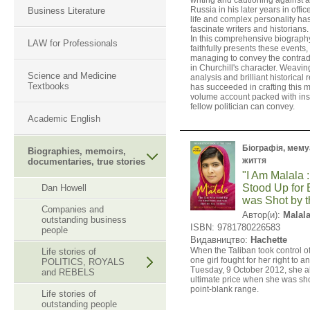
writing and cautioning against 
Russia in his later years in offic
Business Literature
life and complex personality ha
fascinate writers and historians.
In this comprehensive biograph
LAW for Professionals
faithfully presents these events,
managing to convey the contrad
in Churchill's character. Weavin
Science and Medicine
analysis and brilliant historical
Textbooks
has succeeded in crafting this 
volume account packed with insi
fellow politician can convey.
Academic English
Біографія, мемуа
Biographies, memoirs,
життя
documentaries, true stories
"I Am Malala 
Stood Up for
Dan Howell
was Shot by t
Companies and
Автор(и):
Malal
outstanding business
ISBN: 9781780226583
people
Видавництво:
Hachette
When the Taliban took control of
Life stories of
one girl fought for her right to 
POLITICS, ROYALS
Tuesday, 9 October 2012, she a
and REBELS
ultimate price when she was sho
point-blank range.
Life stories of
outstanding people