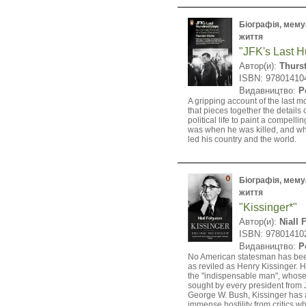
Біографія, мемуа
життя
"JFK's Last 
Автор(и):
Thurs
ISBN: 97801410
Видавництво:
P
A gripping account of the last mo
that pieces together the details
political life to paint a compelli
was when he was killed, and w
led his country and the world.
Біографія, мемуа
життя
"Kissinger*"
Автор(и):
Niall
ISBN: 97801410
Видавництво:
P
No American statesman has bee
as reviled as Henry Kissinger. 
the "indispensable man", whos
sought by every president from
George W. Bush, Kissinger has a
immense hostility from critics w