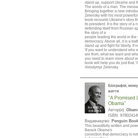
stand up, support Ukraine and f
The words of a man. The messa
Bringing together a new introdu
Zelensky with his most powerful
book recounts Ukraine's story t
its president. It is the story of a 
defending itself from Russian ag
the story of a
people leading the world in the 
democracy. Above all, it is a battl
stand up and fight for liberty. If
'If you want to understand who
are from, what we want and whe
you need to learn more about w
book will help you do just that.'
Volodymyr Zelensky
Біографія, мемуа
життя
"A Promised 
Obama"
Автор(и):
Obama
ISBN: 97802414
Видавництво:
Penguin Boo
This beautifully written and pow
Barack Obama's
conviction that democracy is not