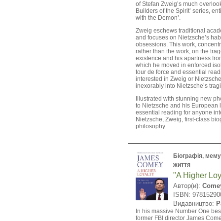
of Stefan Zweig’s much overloo
Builders of the Spirit’ series, en
with the Demon’.
Zweig eschews traditional acad
and focuses on Nietzsche’s hab
obsessions. This work, concent
rather than the work, on the trag
existence and his apartness fro
which he moved in enforced isola
tour de force and essential rea
interested in Zweig or Nietzsch
inexorably into Nietzsche’s tragic
Illustrated with stunning new ph
to Nietzsche and his European lo
essential reading for anyone int
Nietzsche, Zweig, first-class bi
philosophy.
Біографія, мемуа
життя
"A Higher Loy
Автор(и):
Comey
ISBN: 97815290
Видавництво:
P
In his massive Number One best
former FBI director James Come