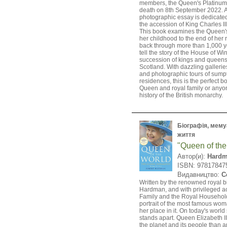
members, the Queen's Platinum 
death on 8th September 2022. A
photographic essay is dedicated
the accession of King Charles III
This book examines the Queen's l
her childhood to the end of her 
back through more than 1,000 ye
tell the story of the House of Wi
succession of kings and queen
Scotland. With dazzling galleries
and photographic tours of sump
residences, this is the perfect bo
Queen and royal family or anyon
history of the British monarchy.
Біографія, мемуа
життя
"Queen of the
Автор(и):
Hardm
ISBN: 97817847
Видавництво:
C
Written by the renowned royal b
Hardman, and with privileged a
Family and the Royal Household,
portrait of the most famous wom
her place in it. On today's world
stands apart. Queen Elizabeth I
the planet and its people than a