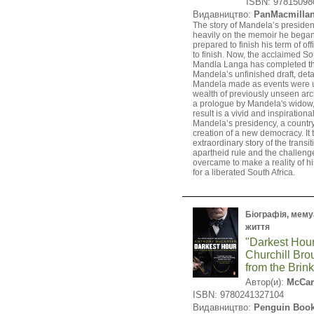
ISBN: 97815098
Видавництво:
PanMacmilla
The story of Mandela’s presiden
heavily on the memoir he began 
prepared to finish his term of of
to finish. Now, the acclaimed Sou
Mandla Langa has completed th
Mandela’s unfinished draft, deta
Mandela made as events were u
wealth of previously unseen arch
a prologue by Mandela's widow,
result is a vivid and inspirationa
Mandela’s presidency, a country 
creation of a new democracy. It t
extraordinary story of the transi
apartheid rule and the challen
overcame to make a reality of hi
for a liberated South Africa.
Біографія, мемуа
життя
"Darkest Hou
Churchill Bro
from the Brink
Автор(и):
McCar
ISBN: 9780241327104
Видавництво:
Penguin Boo