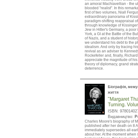
an amoral Machiavellian - the ul
blooded "realist". In this remar
first of two volumes, Niall Ferg
extraordinary panorama of Kissi
paradigm-shifting reappraisal o
through knowledge of Kissinger's
Jew in Hitler's Germany, a poor
York, a GI at the Battle of the Bu
of Nazis, and a student of histo
we understand his debt to the p
idealism. And only by tracing his 
revival as an adviser to Kenned
Rockefeller and, finally, Richa
appreciate the magnitude of his 
theory of diplomacy, grand stra
deterrence.
Біографія, мемуа
життя
"Margaret Tha
Turning. Vol
ISBN: 97801402
Видавництво:
P
Charles Moore's biography of M
published after her death on 8 A
immediately supersedes all earl
about her. At the moment when