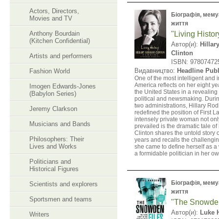
Actors, Directors,
Біографія, мемуа
Movies and TV
життя
Anthony Bourdain
"Living Histor
(Kitchen Confidential)
Автор(и):
Hilla
Clinton
Artists and performers
ISBN: 97807472
Видавництво:
Headline Pub
Fashion World
One of the most intelligent and 
America reflects on her eight ye
Imogen Edwards-Jones
the United States in a revealing
(Babylon Series)
political and newsmaking. Duri
two administrations, Hillary Ro
Jeremy Clarkson
redefined the position of First L
intensely private woman not onl
Musicians and Bands
prevailed is the dramatic tale of
Clinton shares the untold story
Philosophers: Their
years and recalls the challengi
Lives and Works
she came to define herself as a 
a formidable politician in her ow
Politicians and
Historical Figures
Біографія, мемуа
Scientists and explorers
життя
Sportsmen and teams
"The Snowden
Автор(и):
Luke 
Writers