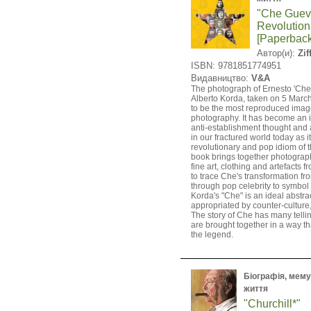
"Che Guev
Revolution
[Paperback
Автор(и):
Zif
ISBN: 9781851774951
Видавництво:
V&A
The photograph of Ernesto 'Che
Alberto Korda, taken on 5 March
to be the most reproduced image 
photography. It has become an 
anti-establishment thought and a
in our fractured world today as i
revolutionary and pop idiom of 
book brings together photography
fine art, clothing and artefacts 
to trace Che's transformation fro
through pop celebrity to symbol o
Korda's "Che" is an ideal abstra
appropriated by counter-culture
The story of Che has many telli
are brought together in a way tha
the legend.
Біографія, мемуа
життя
"Churchill*"