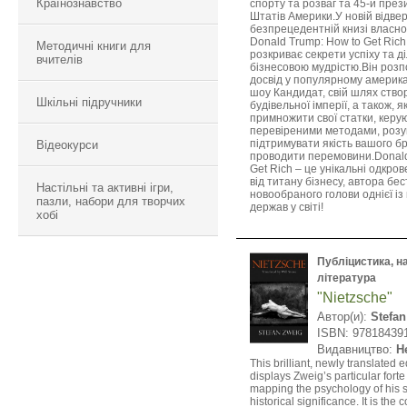
Країнознавство
спорту та розваг та 45-й пре
Штатів Америки.У новій відвер
безпрецедентній книзі власно
Donald Trump: How to Get Ric
Методичні книги для
розкриває секрети успіху та д
вчителів
бізнесовою мудрістю.Він розп
досвід у популярному америка
шоу Кандидат, свій шлях ство
Шкільні підручники
будівельної імперії, а також, 
примножити свої статки, керу
перевіреними методами, розу
підтримувати якість вашого б
Відеокурси
проводити перемовини.Donald
Get Rich – це унікальні одкро
від титану бізнесу, автора бес
Настільні та активні ігри,
новообраного голови однієї і
пазли, набори для творчих
держав у світі!
хобі
Публіцистика, н
література
"Nietzsche"
Автор(и):
Stefa
ISBN: 97818439
Видавництво:
H
This brilliant, newly translated 
displays Zweig’s particular forte 
mapping the psychology of his s
historical significance. It is the 