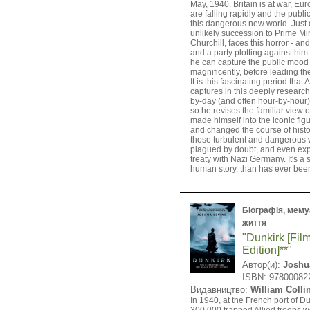
May, 1940. Britain is at war, E
are falling rapidly and the publ
this dangerous new world. Just d
unlikely succession to Prime Mi
Churchill, faces this horror - an
and a party plotting against h
he can capture the public mood
magnificently, before leading the
It is this fascinating period tha
captures in this deeply researc
by-day (and often hour-by-hour) 
so he revises the familiar view o
made himself into the iconic f
and changed the course of histo
those turbulent and dangerous
plagued by doubt, and even ex
treaty with Nazi Germany. It's a 
human story, than has ever been
Біографія, мемуа
життя
"Dunkirk [Film
Edition]**"
Автор(и):
Joshu
ISBN: 97800082
Видавництво:
William Colli
In 1940, at the French port of D