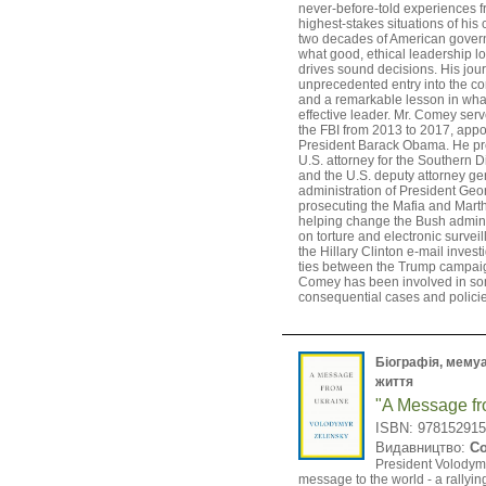
never-before-told experiences 
highest-stakes situations of his 
two decades of American gover
what good, ethical leadership lo
drives sound decisions. His jou
unprecedented entry into the cor
and a remarkable lesson in wh
effective leader. Mr. Comey serv
the FBI from 2013 to 2017, appo
President Barack Obama. He pr
U.S. attorney for the Southern Di
and the U.S. deputy attorney gen
administration of President Ge
prosecuting the Mafia and Marth
helping change the Bush adminis
on torture and electronic survei
the Hillary Clinton e-mail invest
ties between the Trump campai
Comey has been involved in so
consequential cases and policies
Біографія, мемуар
життя
"A Message fr
ISBN: 97815291
Видавництво:
Co
President Volodym
message to the world - a rallying 