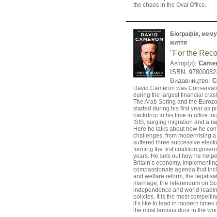
the chaos in the Oval Office.
Біографія, мемуа
життя
"For the Reco
Автор(и):
Camer
ISBN: 97800082
Видавництво:
C
David Cameron was Conservativ
during the largest financial cras
The Arab Spring and the Eurozo
started during his first year as 
backdrop to his time in office in
ISIS, surging migration and a r
Here he talks about how he con
challenges, from modernising a 
suffered three successive electo
forming the first coalition gover
years. He sets out how he help
Britain’s economy, implementin
compassionate agenda that inc
and welfare reform, the legalisa
marriage, the referendum on Sc
independence and world-leadin
policies. It is the most compelli
it’s like to lead in modern times
the most famous door in the wor