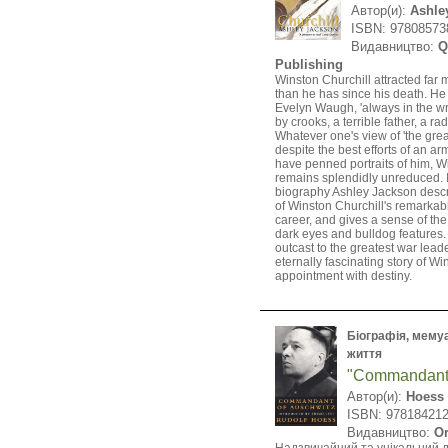
Автор(и):
Ashle
ISBN: 97808573
Видавництво:
Q
Publishing
Winston Churchill attracted far m
than he has since his death. He
Evelyn Waugh, 'always in the w
by crooks, a terrible father, a rad
Whatever one's view of 'the grea
despite the best efforts of an ar
have penned portraits of him, W
remains splendidly unreduced. 
biography Ashley Jackson descr
of Winston Churchill's remarkable
career, and gives a sense of th
dark eyes and bulldog features
outcast to the greatest war leader
eternally fascinating story of Wi
appointment with destiny.
Біографія, мемуар
життя
"Commandant 
Автор(и):
Hoess 
ISBN: 97818421
Видавництво:
Or