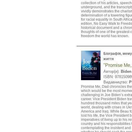
collection of his articles, speech
underground, and the transcripts
vividly demonstrates the chari
determination of a towering figur
for racial equality in South Afri
edition, No Easy Walk to Freedom
historical document and a chroni
thoughts of one of the greatest
freedom the world has known.
Біографія, мемуа
життя
"Promise Me,
Автор(и):
Biden
ISBN: 97815098
Видавництво:
P
Promise Me, Dad chronicles the 
which would be the most mome
challenging in Joe Biden’s extra
career. Vice President Biden tr
hundred thousand miles that yea
world, dealing with crises in Uk
America and Iraq. While Beau fo
lost his life, the Vice President
imperatives of living up to his re
country and his responsibilities t
contemplating the insistent and 