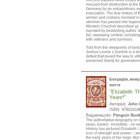
300,000 trapped Allied troops w
rescued from destruction at the
Germany by an extraordinary s
evacuation. The true history of th
airmen and civilians involved in
skirmish has passed into legend
Winston Churchill described as a
narrated by bestselling author J
full, sweeping context, includin
with veterans and survivors.
Told from the viewpoints of land,
Joshua Levine s Dunkirk is a dr
defeat that paved the way to ult
preserved liberty for generation
Біографія, мемуа
життя
"Elizabeth: T
Years*"
Автор(и):
John 
ISBN: 97802419
Видавництво:
Penguin Boo
The authoritative biography on 
years, based - incredibly - on 
History has pictured Elizabeth I
icon of strength and power -- a
the early years of her reign. Bu