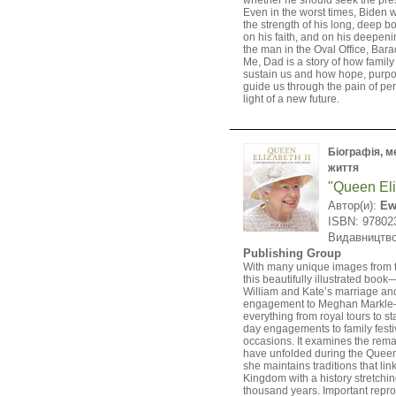
whether he should seek the pre
Even in the worst times, Biden 
the strength of his long, deep bo
on his faith, and on his deepeni
the man in the Oval Office, Ba
Me, Dad is a story of how family
sustain us and how hope, purpo
guide us through the pain of per
light of a new future.
Біографія, ме
життя
"Queen Eli
Автор(и):
Ew
ISBN: 97802
Видавництв
Publishing Group
With many unique images from t
this beautifully illustrated boo
William and Kate’s marriage and
engagement to Meghan Markl
everything from royal tours to sta
day engagements to family festi
occasions. It examines the rema
have unfolded during the Queen
she maintains traditions that lin
Kingdom with a history stretchi
thousand years. Important repro