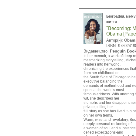
Біографія, мемуа
життя
"Becoming: M
Obama [Pape
Автор(и):
Obama
ISBN: 97802419
Видавництво:
Penguin Boo
In her memoir, a work of deep re
mesmerizing storytelling, Miche
readers into her world,
chronicling the experiences tha
from her childhood on
the South Side of Chicago to he
executive balancing the
demands of motherhood and wor
spent at the world's most
famous address. With unerring h
wit, she describes her
triumphs and her disappointmen
private, telling her
full story as she has lived it-in
on her own terms.
Warm, wise, and revelatory, Bec
deeply personal reckoning of
a woman of soul and substance
defied expectations-and