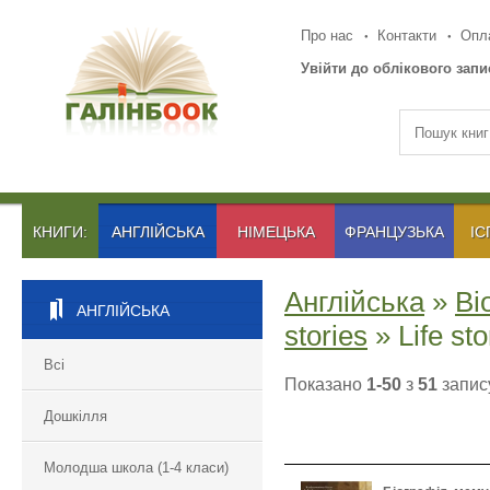
Про нас
Контакти
Опла
Увійти до облікового запи
КНИГИ:
АНГЛІЙСЬКА
НІМЕЦЬКА
ФРАНЦУЗЬКА
ІС
Англійська
»
Bi
АНГЛІЙСЬКА
stories
» Life s
Всі
Показано
1-50
з
51
запису
Дошкілля
Молодша школа (1-4 класи)