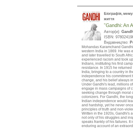
Біографія, мемуа
життя
"Gandhi: An 
Автор(и):
Gandh
ISBN: 97802419
Видавництво:
P
Mohandas Karamchand Gandhi 
western India in 1869. He was 
and later travelled to South Afr
experienced racism and took up 
Indians, instituting his first cam
resistance. In 1915 he returned t
India, bringing to a country in th
independence his commitment t
change, and his belief always in
Under Gandhi's lead, millions o
engage in mass campaigns of ci
seeking change through moral c
colonizers. For Gandhi, the lon
Indian independence would lea
and hardship, yet he never once
principles of truth and non-viol
Written in the 1920s, Gandhi's a
not only of his struggles and ins
speaks frankly of his failures. It
enduring account of an extraordi