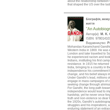
about the relationship between
that shaped the US over the last
Біографія, мемуа
життя
"An Autobiog
Автор(и):
M. K.
ISBN: 97801410
Видавництво:
P
Mohandas Karamchand Gandhi 
Western India in 1869. He was 
London and later travelled to So
he experienced racism and took 
Indians, instituting his first cam
resistance. In 1915 he returned t
India, bringing to a country in th
independence his commitment t
change, and his belief always in
Under Gandhi’s lead, millions o
engage in mass campaigns of ci
seeking change through ahimsa,
For Gandhi, the long path towar
independence would lead to im
hardship, yet he never once forg
truth and non-violence so dear t
the 1920s, Gandhi’s autobiograph
struggles and his inspirations; 
enduring statement of an extraor