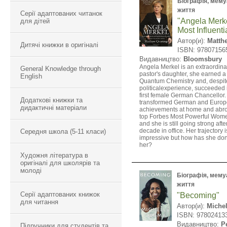
Біографія, мемуа
життя
Серії адаптованих читанок
"Angela Merke
для дітей
Most Influenti
Автор(и):
Matth
Дитячі книжки в оригіналі
ISBN: 97807156
Видавництво:
Bloomsbury
Angela Merkel is an extraordin
General Knowledge through
pastor's daughter, she earned a
English
Quantum Chemistry and, despit
politicalexperience, succeeded
first female German Chancellor
Додаткові книжки та
transformed German and Europea
дидактичні матеріали
achievements at home and abr
top Forbes Most Powerful Women 
and she is still going strong aft
decade in office. Her trajectory 
Середня школа (5-11 класи)
impressive but how has she don
her?
Художня література в
оригіналі для школярів та
молоді
Біографія, мемуар
життя
Серії адаптованих книжок
"Becoming"
для читання
Автор(и):
Miche
ISBN: 97802413
Видавництво:
P
Підручники для студентів та