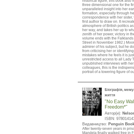
historical figure, this book also
three dimensional one for the firs
unparalleled insight into her ear
formation, especially through h
correspondence with her sister,
first author to draw on. It recreat
atmosphere of British politics 
her way, and takes her up to wh
zenith of her power, victory in t
volume ends with the Falklands
Street in November 1982.) Moore
admirer of his subject, but he 
from criticising her or identify
mistakes where he feels it is jus
unrestricted access to all Lady 
unpublished interviews with her
colleagues, this is the indispen
portrait of a towering figure of o
Біографія, мемуа
життя
"No Easy Wal
Freedom*"
Автор(и):
Nelso
ISBN: 97801414
Видавництво:
Penguin Boo
After twenty-seven years in pri
Mandela finally walked free in 