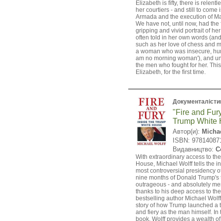
Elizabeth is fifty, there is relen
her courtiers - and still to come
Armada and the execution of Ma
We have not, until now, had the f
gripping and vivid portrait of her
often told in her own words (and
such as her love of chess and m
a woman who was insecure, hu
am no morning woman'), and un
the men who fought for her. This 
Elizabeth, for the first time.
Документалісти
"Fire and Fury
Trump White
Автор(и):
Micha
ISBN: 97814087
Видавництво:
C
With extraordinary access to th
House, Michael Wolff tells the in
most controversial presidency of
nine months of Donald Trump's 
outrageous - and absolutely me
thanks to his deep access to th
bestselling author Michael Wolff 
story of how Trump launched a t
and fiery as the man himself. In 
book, Wolff provides a wealth o