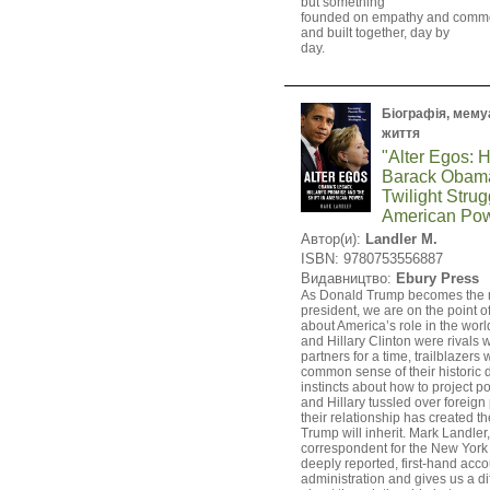
but something
founded on empathy and comm
and built together, day by
day.
Біографія, мемуар
життя
"Alter Egos: H
Barack Obama
Twilight Stru
American Pow
Автор(и):
Landler M.
ISBN: 9780753556887
Видавництво:
Ebury Press
As Donald Trump becomes the
president, we are on the point o
about America’s role in the wo
and Hillary Clinton were rival
partners for a time, trailblazers
common sense of their historic d
instincts about how to project 
and Hillary tussled over foreign
their relationship has created th
Trump will inherit. Mark Landle
correspondent for the New York 
deeply reported, first-hand acc
administration and gives us a di