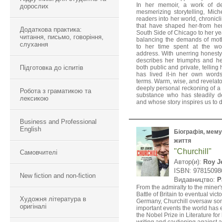
In her memoir, a work of de
дорослих
mesmerizing storytelling, Mic
readers into her world, chronic
that have shaped her-from he
Додаткова практика:
South Side of Chicago to her ye
читання, письмо, говоріння,
balancing the demands of mot
слухання
to her time spent at the wo
address. With unerring honesty 
describes her triumphs and he
Підготовка до іспитів
both public and private, telling 
has lived it-in her own wor
terms. Warm, wise, and revelato
deeply personal reckoning of 
Робота з граматикою та
substance who has steadily de
лексикою
and whose story inspires us to 
Business and Professional
English
Біографія, мемуа
життя
"Churchill"
Самовчителі
Автор(и):
Roy J
ISBN: 97815098
New fiction and non-fiction
Видавництво:
P
From the admiralty to the miner's
Battle of Britain to eventual vict
Художня література в
Germany, Churchill oversaw so
оригіналі
important events the world has
the Nobel Prize in Literature for