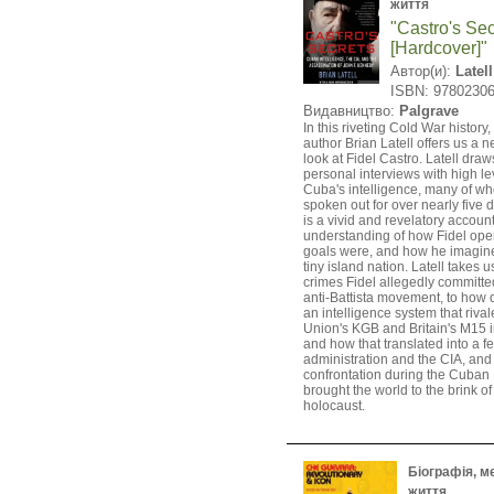
життя
"Castro's Sec
[Hardcover]"
Автор(и):
Latell
ISBN: 9780230
Видавництво:
Palgrave
In this riveting Cold War history
author Brian Latell offers us a 
look at Fidel Castro. Latell draw
personal interviews with high le
Cuba's intelligence, many of w
spoken out for over nearly five 
is a vivid and revelatory account
understanding of how Fidel oper
goals were, and how he imagined
tiny island nation. Latell takes 
crimes Fidel allegedly committed
anti-Battista movement, to how q
an intelligence system that rival
Union's KGB and Britain's M15 i
and how that translated into a f
administration and the CIA, and 
confrontation during the Cuban 
brought the world to the brink of
holocaust.
Біографія, ме
життя