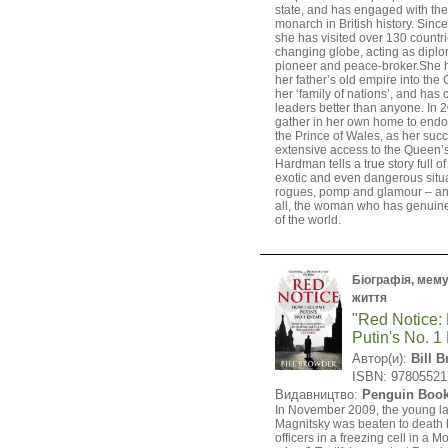
state, and has engaged with the
monarch in British history. Sinc
she has visited over 130 countri
changing globe, acting as dipl
pioneer and peace-broker.She 
her father’s old empire into t
her ‘family of nations’, and has
leaders better than anyone. In 
gather in her own home to endor
the Prince of Wales, as her succ
extensive access to the Queen’s 
Hardman tells a true story full of
exotic and even dangerous situa
rogues, pomp and glamour – and,
all, the woman who has genuine
of the world.
Біографія, мемуа
життя
"Red Notice:
Putin's No. 
Автор(и):
Bill 
ISBN: 9780552
Видавництво:
Penguin Boo
In November 2009, the young l
Magnitsky was beaten to death b
officers in a freezing cell in a 