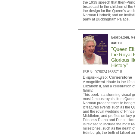
the 1939 speech that then-Prin
broadcast to the children of t
the design for the Queen’s wedd
Norman Hartnell; and an invitat
party at Buckingham Palace.
Біографія, ме
життя
"Queen Eli
the Royal F
Glorious Il
History"
ISBN: 9780241636718
Видавництво:
Cornerstone
A magnificent tribute to the life
Elizabeth II, and a celebration of
family.
This book is a stunning visual g
most famous royals, from Queen
Norman predecessors to her gre
It features events such as the 
and the royal wedding of Prince
Middleton, and profiles on key 
Princess Diana and Prince Harry
is revised to include the most r
milestones, such as the death o
Edinburgh, the birth of Lilibet a