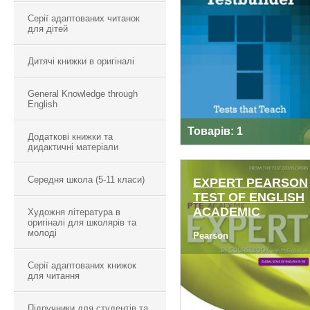
PTE TESTBUILDER
Серії адаптованих читанок
для дітей
Дитячі книжки в оригіналі
General Knowledge through
English
Товарів: 1
Додаткові книжки та
дидактичні матеріали
Середня школа (5-11 класи)
EXPERT PEARSON
TEST OF ENGLISH
ACADEMIC
Художня література в
EXPERT PEARSON
оригіналі для школярів та
молоді
TEST OF ENGLISH
Pearson
ACADEMIC
Серії адаптованих книжок
для читання
Підручники для студентів та