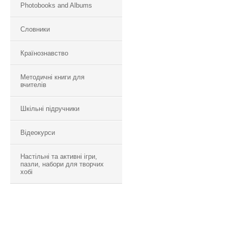
Photobooks and Albums
Словники
Країнознавство
Методичні книги для
вчителів
Шкільні підручники
Відеокурси
Настільні та активні ігри,
пазли, набори для творчих
хобі