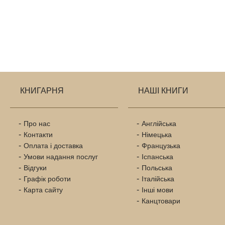
КНИГАРНЯ
НАШІ КНИГИ
Про нас
Англійська
Контакти
Німецька
Оплата і доставка
Французька
Умови надання послуг
Іспанська
Відгуки
Польська
Графік роботи
Італійська
Карта сайту
Інші мови
Канцтовари