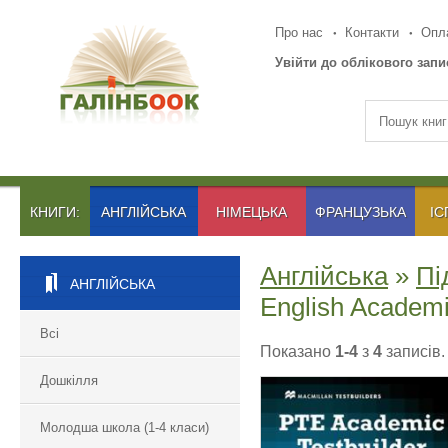
Про нас
Контакти
Опла
Увійти до облікового запи
КНИГИ:
АНГЛІЙСЬКА
НІМЕЦЬКА
ФРАНЦУЗЬКА
ІС
Англійська
»
Пі
АНГЛІЙСЬКА
English Academ
Всі
Показано
1-4
з
4
записів.
Дошкілля
Молодша школа (1-4 класи)