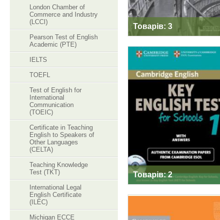
London Chamber of
Commerce and Industry
(LCCI)
Товарів: 3
Pearson Test of English
Academic (PTE)
IELTS
TOEFL
CAMBRIDGE KET
Test of English for
International
FOR SCHOOLS
Communication
(TOEIC)
Certificate in Teaching
English to Speakers of
Other Languages
(CELTA)
Teaching Knowledge
Test (TKT)
Товарів: 2
International Legal
English Certificate
(ILEC)
Michigan ECCE