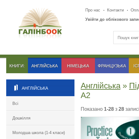
Про нас
Контакти
Опла
Увійти до облікового запи
КНИГИ:
АНГЛІЙСЬКА
НІМЕЦЬКА
ФРАНЦУЗЬКА
ІС
Англійська
»
Пі
АНГЛІЙСЬКА
A2
Всі
Показано
1-28
з
28
записі
Дошкілля
Молодша школа (1-4 класи)