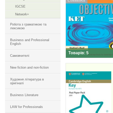
IGCSE
OBJECTIVE KET
Network+
Робота з граматикою та
лексикою
Business and Professional
English
Товарів: 5
Самовчителі
New fiction and non-fiction
Художня література в
оригіналі
PAST PAPER
PACKSCAMBRIDGE
Business Literature
ENGLISH: KEY 2011
(KET) PAST PAPER
PACK
LAW for Professionals