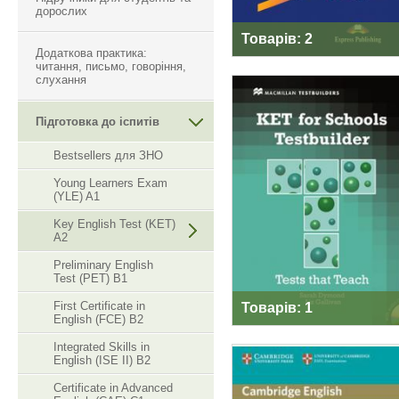
дорослих
Товарів: 2
Додаткова практика:
читання, письмо, говоріння,
слухання
Підготовка до іспитів
KET FOR SCHOOL
Bestsellers для ЗНО
TESTBUILDERS
Young Learners Exam
(YLE) A1
Key English Test (KET)
A2
Preliminary English
Test (PET) B1
First Certificate in
Товарів: 1
English (FCE) B2
Integrated Skills in
English (ISE II) B2
Certificate in Advanced