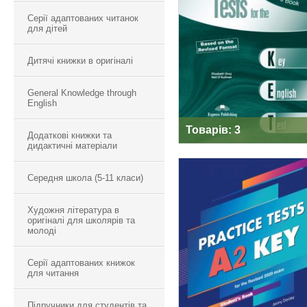
PRACTICE TESTS
Серії адаптованих читанок
FOR THE KET
для дітей
Дитячі книжки в оригіналі
General Knowledge through
English
Товарів: 3
Додаткові книжки та
дидактичні матеріали
Середня школа (5-11 класи)
Художня література в
PRACTICE TESTS 
оригіналі для школярів та
молоді
KEY FOR THE
REVISED 2020 EX
Серії адаптованих книжок
для читання
Підручники для студентів та