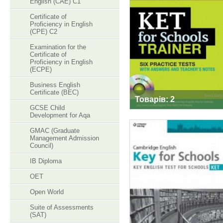
English (CAE) C1
KET FOR SCHOOL
Certificate of
TRAINER
Proficiency in English
(CPE) C2
Examination for the
Certificate of
Proficiency in English
(ECPE)
Business English
Certificate (BEC)
Товарів: 2
GCSE Child
Development for Aqa
GMAC (Graduate
Management Admission
Council)
IB Diploma
PRACTICE TESTS
FOR CAMBRIDGE
OET
KET FOR SCHOOL
Open World
Suite of Assessments
(SAT)