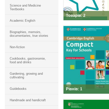
Science and Medicine
Textbooks
Товарів: 2
Academic English
Biographies, memoirs,
documentaries, true stories
COMPACT KEY FO
Non-fiction
SCHOOLS
Cookbooks, gastronomie,
food and drinks
Gardening, growing and
cultivating
Guidebooks
Рівнів: 1
Handmade and handicraft