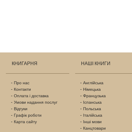
КНИГАРНЯ
НАШІ КНИГИ
Про нас
Англійська
Контакти
Німецька
Оплата і доставка
Французька
Умови надання послуг
Іспанська
Відгуки
Польська
Графік роботи
Італійська
Карта сайту
Інші мови
Канцтовари