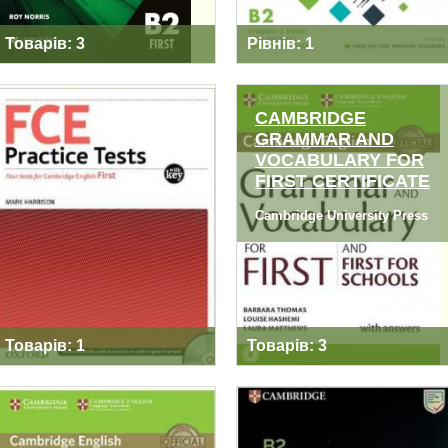
Товарів: 3
Рівнів: 1
CAMBRIDGE
GRAMMAR AND
VOCABULARY FOR
PRACTICE TESTS
CAMBRIDGE
FIRST CERTIFICATE
FCE OXFORD
GRAMMAR AND
UNIVERSITY PRESS
VOCABULARY FOR
Cambridge University Press
FIRST CERTIFICATE
Товарів: 1
Товарів: 3