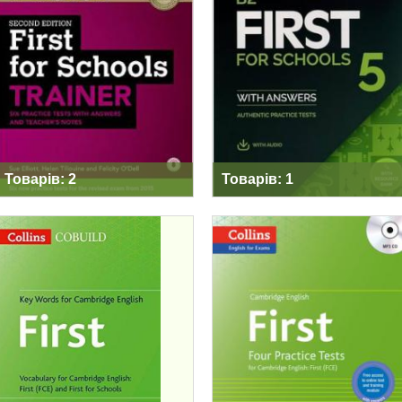
FIRST FOR
PRACTICE TESTS B2
SCHOOLS TRAINER
FIRST FOR
SECOND EDITION
SCHOOLS 5
Товарів: 2
Товарів: 1
KEY WORDS FOR
PRACTICE TESTS
CAMBRIDGE
FOR CAMBRIDGE
ENGLISH: FIRST
ENGLISH FIRST