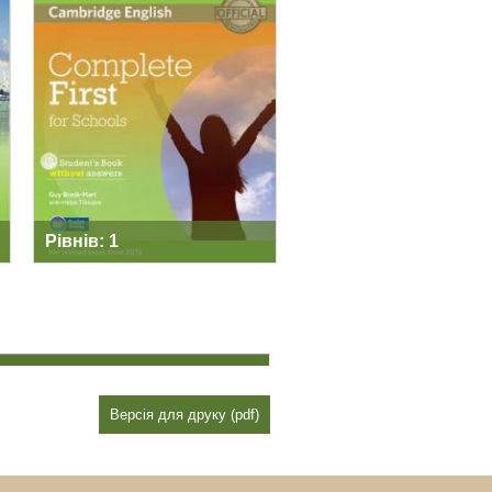
COMPLETE FIRST
FOR SCHOOLS
Рівнів: 1
Версія для друку (pdf)