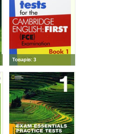
PRACTICE TESTS
FCE MM
PUBLICATIONS
Товарів: 3
EXAM ESSENTIALS:
CAMBRIDGE B2
FIRST PRACTICE
TEST (2020)