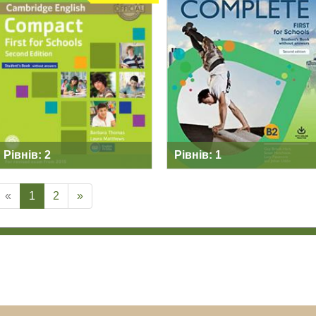
COMPACT FIRST
COMPLETE FIRST
FOR SCHOOLS
FOR SCHOOLS
SECOND EDITION
Рівнів: 2
Рівнів: 1
«
1
2
»