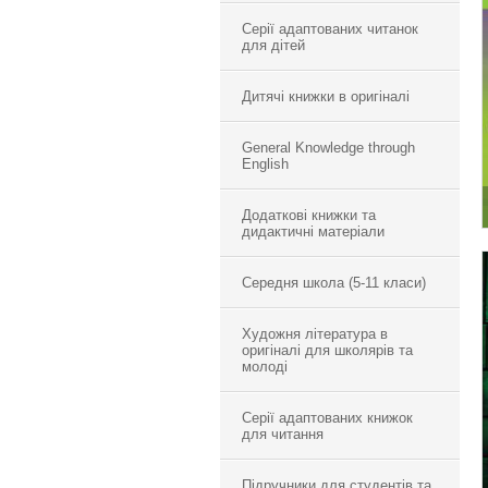
Серії адаптованих читанок
для дітей
Дитячі книжки в оригіналі
General Knowledge through
English
Додаткові книжки та
дидактичні матеріали
Середня школа (5-11 класи)
Художня література в
оригіналі для школярів та
молоді
Серії адаптованих книжок
для читання
Підручники для студентів та