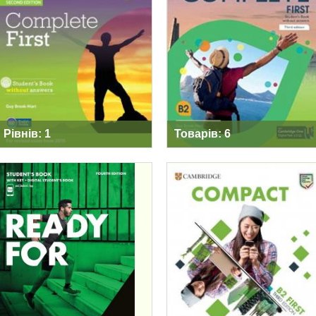
COMPLETE FIRST
COMPLETE FIRST
SECOND EDITION
THIRD EDITION
Рівнів: 1
Товарів: 6
READY FOR B2
COMPACT FIRST
FIRST FOURTH
THIRD EDITION
EDITION