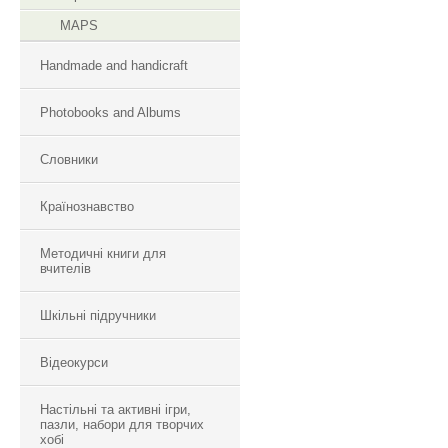
MAPS
Handmade and handicraft
Photobooks and Albums
Словники
Країнознавство
Методичні книги для
вчителів
Шкільні підручники
Відеокурси
Настільні та активні ігри,
пазли, набори для творчих
хобі