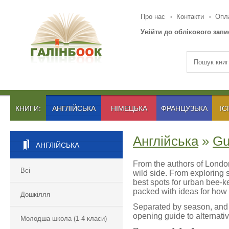
Про нас
Контакти
Опла
Увійти до облікового запи
КНИГИ:
АНГЛІЙСЬКА
НІМЕЦЬКА
ФРАНЦУЗЬКА
ІС
Англійська
»
Gu
АНГЛІЙСЬКА
From the authors of London
Всі
wild side. From exploring 
best spots for urban bee-
packed with ideas for how
Дошкілля
Separated by season, and f
opening guide to alternativ
Молодша школа (1-4 класи)