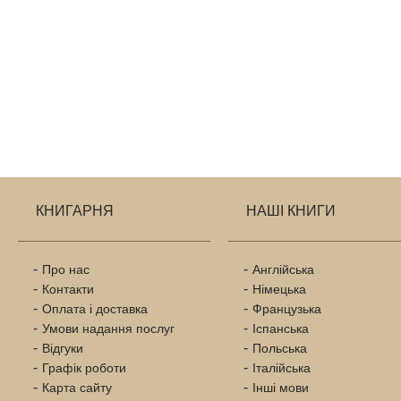
КНИГАРНЯ
НАШІ КНИГИ
Про нас
Англійська
Контакти
Німецька
Оплата і доставка
Французька
Умови надання послуг
Іспанська
Відгуки
Польська
Графік роботи
Італійська
Карта сайту
Інші мови