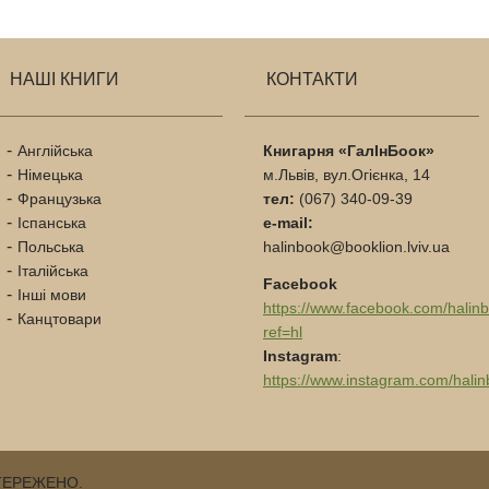
НАШІ КНИГИ
КОНТАКТИ
Англійська
Книгарня «ГалІнБоок»
Німецька
м.Львів, вул.Огієнка, 14
Французька
тел:
(067) 340-09-39
Іспанська
e-mail:
Польська
halinbook@booklion.lviv.ua
Італійська
Facebook
Інші мови
https://www.facebook.com/halin
Канцтовари
ref=hl
Instagram
:
https://www.instagram.com/halin
СТЕРЕЖЕНО.