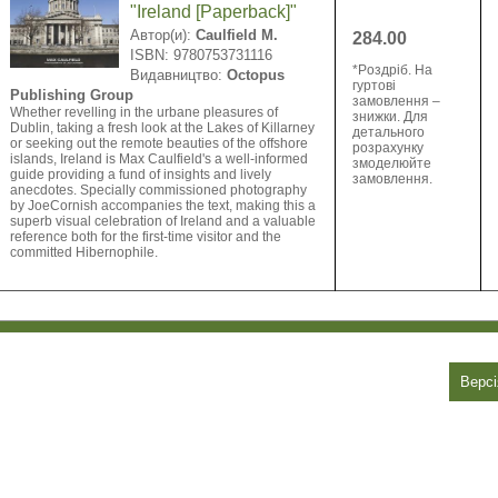
"Ireland [Paperback]"
Автор(и):
Caulfield M.
284.00
ISBN: 9780753731116
*Pоздріб. На
Видавництво:
Octopus
гуртові
Publishing Group
замовлення –
Whether revelling in the urbane pleasures of
знижки. Для
Dublin, taking a fresh look at the Lakes of Killarney
детального
or seeking out the remote beauties of the offshore
розрахунку
islands, Ireland is Max Caulfield's a well-informed
змоделюйте
guide providing a fund of insights and lively
замовлення.
anecdotes. Specially commissioned photography
by JoeCornish accompanies the text, making this a
superb visual celebration of Ireland and a valuable
reference both for the first-time visitor and the
committed Hibernophile.
Версі