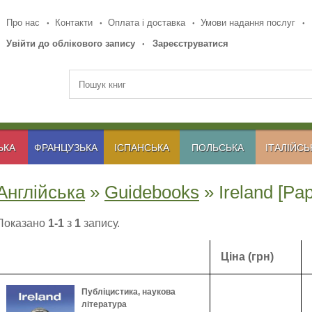
Про нас
Контакти
Оплата і доставка
Умови надання послуг
Увійти до облікового запису
Зареєструватися
ЬКА
ФРАНЦУЗЬКА
ІСПАНСЬКА
ПОЛЬСЬКА
ІТАЛІЙСЬ
Англійська
»
Guidebooks
» Ireland [Pa
Показано
1-1
з
1
запису.
Ціна (грн)
Публіцистика, наукова
література