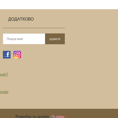
ДОДАТКОВО
book?
book/
Розробка та дизайн