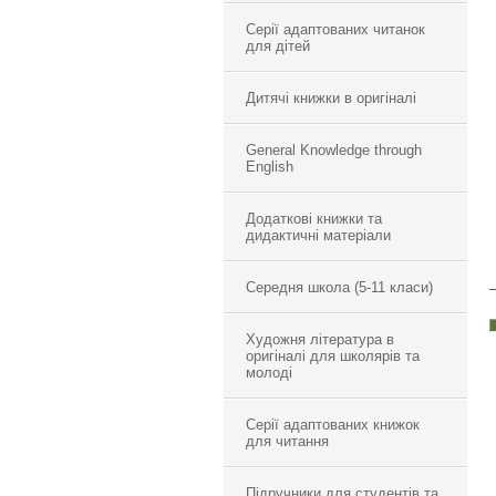
Серії адаптованих читанок
для дітей
Дитячі книжки в оригіналі
General Knowledge through
English
Додаткові книжки та
дидактичні матеріали
Середня школа (5-11 класи)
Художня література в
оригіналі для школярів та
молоді
Серії адаптованих книжок
для читання
Підручники для студентів та