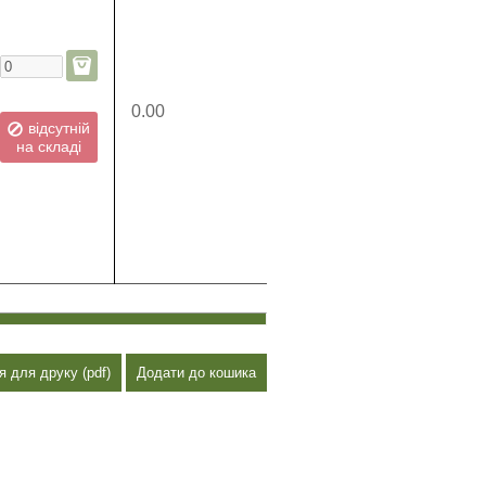
0.00
відсутній
на складі
я для друку (pdf)
Додати до кошика