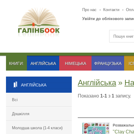
Про нас
Контакти
Опла
Увійти до облікового запи
КНИГИ:
АНГЛІЙСЬКА
НІМЕЦЬКА
ФРАНЦУЗЬКА
ІС
Англійська
»
Ha
АНГЛІЙСЬКА
Показано
1-1
з
1
запису.
Всі
Дошкілля
Розважальн
Молодша школа (1-4 класи)
"Clay Ch