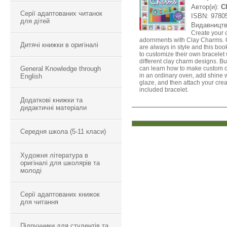
Автор(и):
C
Серії адаптованих читанок
ISBN: 9780
для дітей
Видавницт
Create your
adornments with Clay Charms. 
Дитячі книжки в оригіналі
are always in style and this bo
to customize their own bracelet
different clay charm designs. B
General Knowledge through
can learn how to make custom 
in an ordinary oven, add shine w
English
glaze, and then attach your crea
included bracelet.
Додаткові книжки та
дидактичні матеріали
Середня школа (5-11 класи)
Художня література в
оригіналі для школярів та
молоді
Серії адаптованих книжок
для читання
Підручники для студентів та