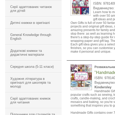
ISBN: 978140
Серії адаптованих читанок
Видавництво
для дітей
Learn how to ma
with over 50 
gift ideas and 
Дитячі книжки в оригіналі
Own Gifts is full of over 50 fan
projects and original gift ideas
amazing presents for family and f
stop there: as well as learning 
General Knowledge through
there's a step-by-step guide fo
English
wrapping paper and gift tag. The
Each gift idea gives you a selec
finishes, so you can customise 
Додаткові книжки та
make it personal and unique.
дидактичні матеріали
Середня школа (5-11 класи)
Розважальна
"Handmade 
ISBN: 97814
Художня література в
оригіналі для школярів та
Видавництв
молоді
Kindersley
Handmade Gifts
popular crafts such as sewing, k
Серії адаптованих книжок
crafts, candle-making, and croch
mosaics and baking, so you're su
для читання
something that inspires you to ge
Handmade Gifts contains over 70
Підручники для студентів та