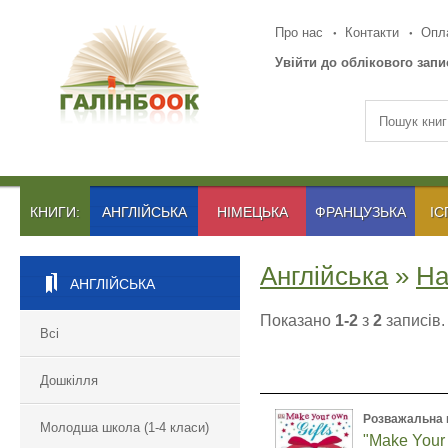
Про нас
Контакти
Опла
Увійти до облікового запи
КНИГИ:
АНГЛІЙСЬКА
НІМЕЦЬКА
ФРАНЦУЗЬКА
ІС
Англійська
»
Ha
АНГЛІЙСЬКА
Показано
1-2
з
2
записів.
Всі
Дошкілля
Розважальна 
Молодша школа (1-4 класи)
"Make Your 