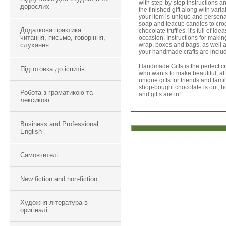
with step-by-step instructions 
дорослих
the finished gift along with vari
your item is unique and perso
soap and teacup candles to croc
Додаткова практика:
chocolate truffles, it's full of ide
читання, письмо, говоріння,
occasion. Instructions for makin
слухання
wrap, boxes and bags, as well 
your handmade crafts are inclu
Handmade Gifts is the perfect c
Підготовка до іспитів
who wants to make beautiful, af
unique gifts for friends and fami
shop-bought chocolate is out,
Робота з граматикою та
and gifts are in!
лексикою
Business and Professional
English
Самовчителі
New fiction and non-fiction
Художня література в
оригіналі