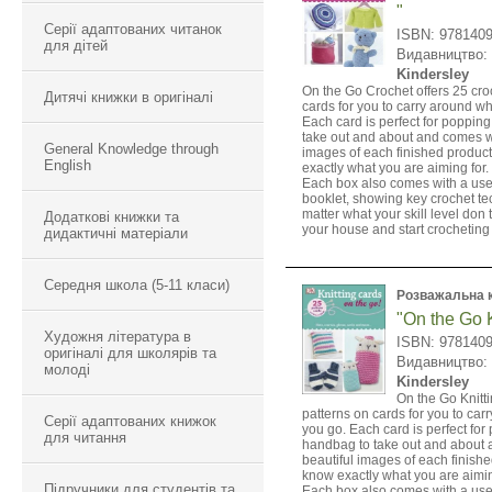
"
Серії адаптованих читанок
ISBN: 978140
для дітей
Видавництво:
Kindersley
On the Go Crochet offers 25 cro
Дитячі книжки в оригіналі
cards for you to carry around w
Each card is perfect for popping
take out and about and comes wi
General Knowledge through
images of each finished produc
English
exactly what you are aiming for.
Each box also comes with a use
booklet, showing key crochet t
matter what your skill level don 
Додаткові книжки та
your house and start crocheting
дидактичні матеріали
Середня школа (5-11 класи)
Розважальна 
"On the Go K
Художня література в
ISBN: 978140
оригіналі для школярів та
Видавництво:
молоді
Kindersley
On the Go Knitti
patterns on cards for you to ca
Серії адаптованих книжок
you go. Each card is perfect for
для читання
handbag to take out and about
beautiful images of each finish
know exactly what you are aimin
Підручники для студентів та
Each box also comes with a use