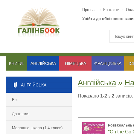
Про нас
Контакти
Опла
Увійти до облікового запи
КНИГИ:
АНГЛІЙСЬКА
НІМЕЦЬКА
ФРАНЦУЗЬКА
ІС
Англійська
»
Ha
АНГЛІЙСЬКА
Показано
1-2
з
2
записів.
Всі
Дошкілля
Розважальна 
Молодша школа (1-4 класи)
"On the Go 