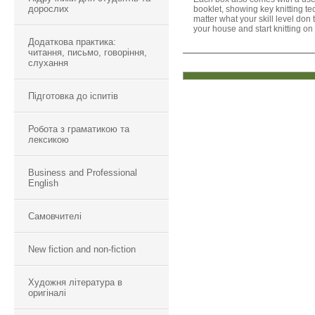
дорослих
booklet, showing key knitting t
matter what your skill level don 
your house and start knitting on
Додаткова практика:
читання, письмо, говоріння,
слухання
Підготовка до іспитів
Робота з граматикою та
лексикою
Business and Professional
English
Самовчителі
New fiction and non-fiction
Художня література в
оригіналі