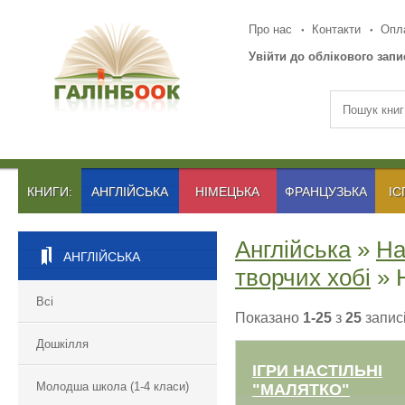
Про нас
Контакти
Опла
Увійти до облікового запи
КНИГИ:
АНГЛІЙСЬКА
НІМЕЦЬКА
ФРАНЦУЗЬКА
ІС
Англійська
»
На
АНГЛІЙСЬКА
творчих хобі
» Н
Всі
Показано
1-25
з
25
записі
Дошкілля
ІГРИ НАСТIЛЬНІ
Молодша школа (1-4 класи)
"МАЛЯТКО"