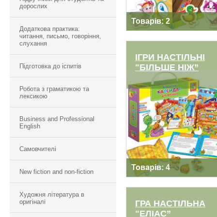
дорослих
Товарів: 2
Додаткова практика:
читання, письмо, говоріння,
слухання
ІГРИ НАСТІЛЬНІ
Підготовка до іспитів
"БІЛЬШЕ НІЖ”
Робота з граматикою та
ІГРИ НАСТІЛЬНІ
лексикою
"БІЛЬШЕ НІЖ”
Business and Professional
English
Самовчителі
Товарів: 4
New fiction and non-fiction
Художня література в
оригіналі
ГРА НАСТІЛЬНА
"ЕЛІАС”