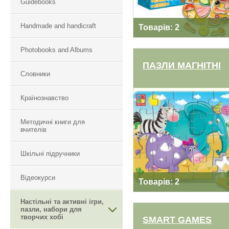
Guidebooks
Handmade and handicraft
Товарів: 2
Photobooks and Albums
ПАЗЛИ МАГНІТНІ
Словники
Країнознавство
ПАЗЛИ МАГНІТНІ
Методичні книги для
вчителів
Шкільні підручники
Відеокурси
Товарів: 2
Настільні та активні ігри,
пазли, набори для
творчих хобі
SMART GAMES