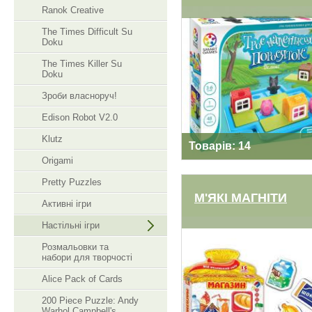
Ranok Creative
The Times Difficult Su
SMART GAMES
Doku
The Times Killer Su
Doku
Зроби власноруч!
Edison Robot V2.0
Klutz
Товарів: 14
Origami
Pretty Puzzles
М'ЯКІ МАГНІТИ
Активні ігри
Настільні ігри
М'ЯКІ МАГНІТИ
Розмальовки та
набори для творчості
Alice Pack of Cards
200 Piece Puzzle: Andy
Warhol Campbell's