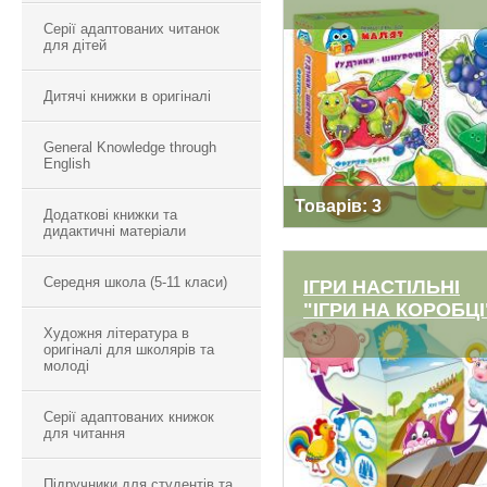
Серії адаптованих читанок
ІГРИ НАСТIЛЬНІ
для дітей
"МАЛЯТКО"
Дитячі книжки в оригіналі
General Knowledge through
English
Товарів: 3
Додаткові книжки та
дидактичні матеріали
Середня школа (5-11 класи)
ІГРИ НАСТІЛЬНІ
"ІГРИ НА КОРОБЦІ
Художня література в
оригіналі для школярів та
ІГРИ НАСТІЛЬНІ
молоді
"ІГРИ НА КОРОБЦІ"
Серії адаптованих книжок
для читання
Підручники для студентів та