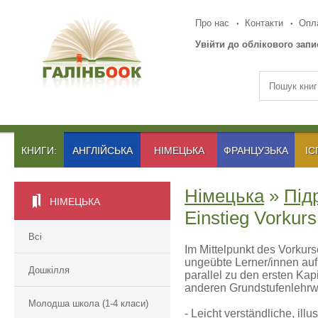
Про нас
Контакти
Опла
Увійти до облікового запи
КНИГИ:
АНГЛІЙСЬКА
НІМЕЦЬКА
ФРАНЦУЗЬКА
ІС
Німецька
»
Під
НІМЕЦЬКА
Einstieg Vorkurs
Всі
Im Mittelpunkt des Vorkur
ungeübte Lerner/innen auf 
Дошкілля
parallel zu den ersten Kap
anderen Grundstufenlehrwe
Молодша школа (1-4 класи)
- Leicht verständliche, ill