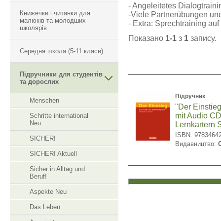
- Angeleitetes Dialogtraini
Книжечки і читанки для
-Viele Partnerübungen und 
малюків та молодших
- Extra: Sprechtraining au
школярів
Показано
1-1
з
1
запису.
Середня школа (5-11 класи)
Підручники для студентів
та дорослих
Підручник
Menschen
"Der Einstie
mit Audio C
Schritte international
Neu
Lernkartern 
ISBN: 9783464
SICHER!
Видавництво:
SICHER! Aktuell
Sicher in Alltag und
Beruf!
Aspekte Neu
Das Leben