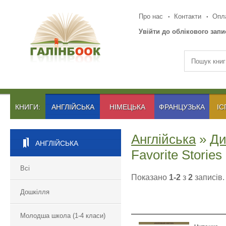
Про нас
Контакти
Опла
Увійти до облікового запи
КНИГИ:
АНГЛІЙСЬКА
НІМЕЦЬКА
ФРАНЦУЗЬКА
ІС
Англійська
»
Ди
АНГЛІЙСЬКА
Favorite Stories
Всі
Показано
1-2
з
2
записів.
Дошкілля
Молодша школа (1-4 класи)