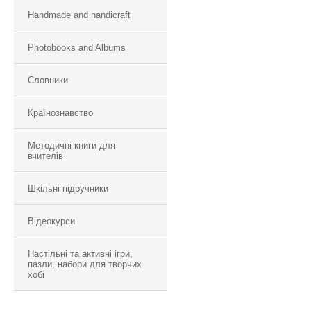
Handmade and handicraft
Photobooks and Albums
Словники
Країнознавство
Методичні книги для
вчителів
Шкільні підручники
Відеокурси
Настільні та активні ігри,
пазли, набори для творчих
хобі