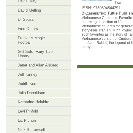
Dav Pilkey
Tran
ISBN: 9780804844291
David Melling
Видавництво:
Tuttle Publis
Vietnamese Children's Favorite 
Dr Seuss
charming collection of fifteenta
Vietnamese children for genera
Find-Outers
storyteller Tran Thi Minh Phuoc 
such favorites as the story of 
Frankie's Magic
Vietnamese version of Cinderell
Football
the Jade Rabbit, the legend of 
many others.
Gift Sets: Fairy Tale
Library
Janet and Allan Ahlberg
Jeff Kinney
Judith Kerr
Julia Donaldson
Katharine Holabird
Levi Pinfold
Liz Pichon
Nick Butterworth