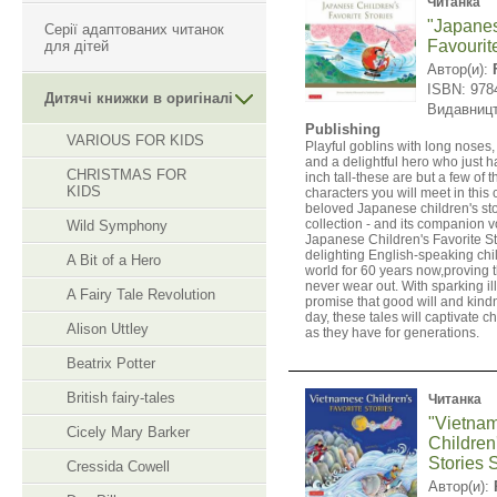
Читанка
"Japanes
Серії адаптованих читанок
Favourit
для дітей
Автор(и):
ISBN: 978
Дитячі книжки в оригіналі
Видавниц
Publishing
VARIOUS FOR KIDS
Playful goblins with long noses,
and a delightful hero who just 
CHRISTMAS FOR
inch tall-these are but a few of
KIDS
characters you will meet in this 
beloved Japanese children's stor
collection - and its companion
Wild Symphony
Japanese Children's Favorite St
delighting English-speaking chi
A Bit of a Hero
world for 60 years now,proving t
never wear out. With sparking il
A Fairy Tale Revolution
promise that good will and kindn
day, these tales will captivate ch
Alison Uttley
as they have for generations.
Beatrix Potter
British fairy-tales
Читанка
"Vietna
Cicely Mary Barker
Children
Stories 
Cressida Cowell
Автор(и):