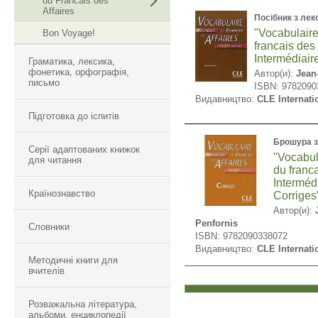
du Francais des
Affaires
Посібник з лек
"Vocabulaire
Bon Voyage!
francais des 
Intermédiaire
Граматика, лексика,
фонетика, орфографія,
Автор(и):
Jean
письмо
ISBN: 9782090
Видавництво:
CLE Internati
Підготовка до іспитів
Брошура з
Серії адаптованих книжок
"Vocabul
для читання
du franca
Intermédi
Країнознавство
Corrigеs
Автор(и):
Penfornis
Словники
ISBN: 9782090338072
Видавництво:
CLE Internati
Методичні книги для
вчителів
Розважальна література,
альбоми, енциклопедії