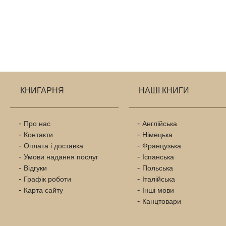
КНИГАРНЯ
НАШІ КНИГИ
Про нас
Англійська
Контакти
Німецька
Оплата і доставка
Французька
Умови надання послуг
Іспанська
Відгуки
Польська
Графік роботи
Італійська
Карта сайту
Інші мови
Канцтовари