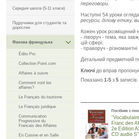
переговори.
Середня школа (5-11 класи)
Наступні 54 уроки огляда
ресурси, ділову етику,
Підручники для студентів та
дорослих
Кожен урок розміщений н
- ліворуч - тема, яка за
Фахова французька
цій сфері;
- праворуч - різноманітн
Édito Pro
Детальний предметний по
Collection Point.com
Ключі
до вправ пропоную
Affaires à suivre
Показано
1-5
з
5
записів.
Comment vont les
affaires?
Le Français du tourisme
Le Français juridique
Посібник з лек
Communication
"Vocabulair
Progressive du
Franc des Af
Francais des Affaires
2e Edition A
CD audio S
En Cuisine et en Salle