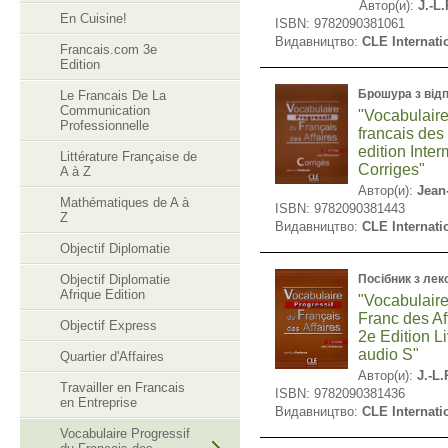
Автор(и):
J.-L
En Cuisine!
ISBN: 9782090381061
Видавництво:
CLE Internati
Francais.com 3e
Edition
Брошура з від
Le Francais De La
Communication
"Vocabulaire
Professionnelle
francais des 
еdition Inter
Littérature Française de
Corrigеs"
A à Z
Автор(и):
Jean
Mathématiques de A à
ISBN: 9782090381443
Z
Видавництво:
CLE Internati
Objectif Diplomatie
Objectif Diplomatie
Посібник з лек
Afrique Edition
"Vocabulaire
Franc des Af
Objectif Express
2e Edition L
audio S"
Quartier d'Affaires
Автор(и):
J.-L
Travailler en Francais
ISBN: 9782090381436
en Entreprise
Видавництво:
CLE Internati
Vocabulaire Progressif