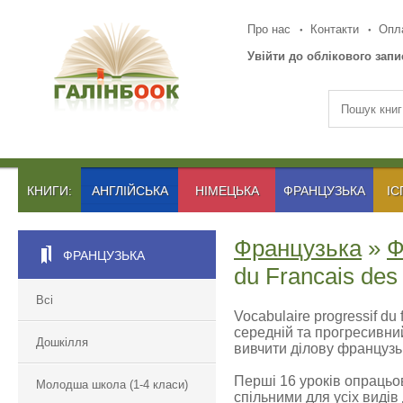
Про нас
Контакти
Опла
Увійти до облікового запи
КНИГИ:
АНГЛІЙСЬКА
НІМЕЦЬКА
ФРАНЦУЗЬКА
ІС
Французька
»
Ф
ФРАНЦУЗЬКА
du Francais des 
Всі
Vocabulaire progressif du 
середній та прогресивни
Дошкілля
вивчити ділову французьк
Перші 16 уроків опрацьо
Молодша школа (1-4 класи)
спільними для усіх видів