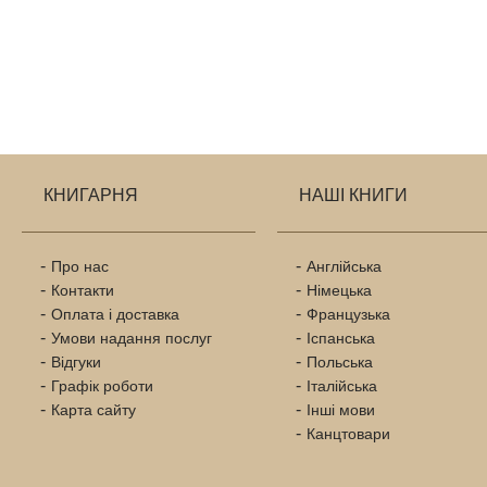
КНИГАРНЯ
НАШІ КНИГИ
Про нас
Англійська
Контакти
Німецька
Оплата і доставка
Французька
Умови надання послуг
Іспанська
Відгуки
Польська
Графік роботи
Італійська
Карта сайту
Інші мови
Канцтовари