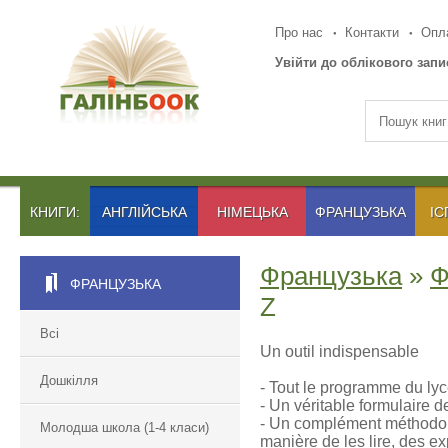
Про нас
Контакти
Опла
Увійти до облікового запи
КНИГИ:
АНГЛІЙСЬКА
НІМЕЦЬКА
ФРАНЦУЗЬКА
ІС
Французька
»
Ф
ФРАНЦУЗЬКА
Z
Всі
Un outil indispensable
Дошкілля
- Tout le programme du lyc
- Un véritable formulaire 
- Un complément méthodolo
Молодша школа (1-4 класи)
manière de les lire, des 