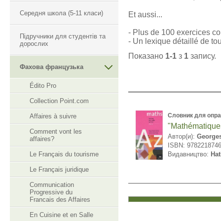
Середня школа (5-11 класи)
Et aussi...
- Plus de 100 exercices cor
Підручники для студентів та
- Un lexique détaillé de to
дорослих
Показано
1-1
з
1
запису.
Фахова французька
Édito Pro
Collection Point.com
Словник для опр
Affaires à suivre
"Mathématiques
Comment vont les
Автор(и):
Georges
affaires?
ISBN: 978221874
Le Français du tourisme
Видавництво:
Hat
Le Français juridique
Communication
Progressive du
Francais des Affaires
En Cuisine et en Salle