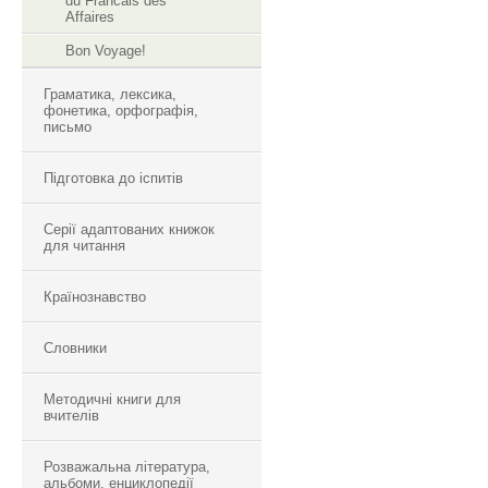
du Francais des
Affaires
Bon Voyage!
Граматика, лексика,
фонетика, орфографія,
письмо
Підготовка до іспитів
Серії адаптованих книжок
для читання
Країнознавство
Словники
Методичні книги для
вчителів
Розважальна література,
альбоми, енциклопедії