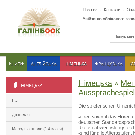
Про нас
Контакти
Опла
Увійти до облікового запи
КНИГИ:
АНГЛІЙСЬКА
НІМЕЦЬКА
ФРАНЦУЗЬКА
ІС
Німецька
»
Мет
НІМЕЦЬКА
Aussprachespie
Всі
Die spielerischen Unterric
Дошкілля
-
üben sowohl das Hören (Id
deutschen Standardsprac
-
bieten abwechslungsreic
Молодша школа (1-4 класи)
-
sind für alle Altersstufe