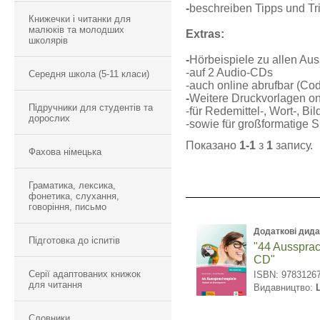
-
beschreiben Tipps und Tri
Книжечки і читанки для
малюків та молодших
Extras:
школярів
-
Hörbeispiele zu allen Au
-auf 2 Audio-CDs
Середня школа (5-11 класи)
-auch online abrufbar (Co
-
Weitere Druckvorlagen on
Підручники для студентів та
-für Redemittel-, Wort-, Bi
дорослих
-sowie für großformatige S
Показано
1-1
з
1
запису.
Фахова німецька
Граматика, лексика,
фонетика, слухання,
говоріння, письмо
Додаткові дида
Підготовка до іспитів
"44 Aussprac
CD"
Серії адаптованих книжок
ISBN: 9783126
для читання
Видавництво:
Словники