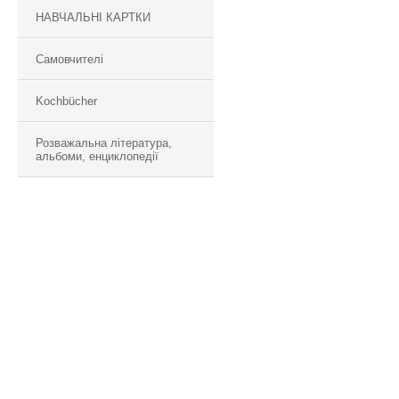
НАВЧАЛЬНІ КАРТКИ
Самовчителі
Kochbücher
Розважальна література,
альбоми, енциклопедії