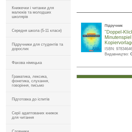
Книжечки і читанки для
малюків та молодших
школярів
Підручник
Середня школа (5-11 класи)
"Doppel-Klic
Minutenspiel
Kopiervorlag
Підручники для студентів та
дорослих
ISBN: 9783464
Видавництво:
Фахова німецька
Граматика, лексика,
фонетика, слухання,
говоріння, письмо
Підготовка до іспитів
Серії адаптованих книжок
для читання
Словники