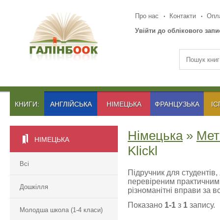
Про нас
Контакти
Опла
Увійти до облікового запи
КНИГИ:
АНГЛІЙСЬКА
НІМЕЦЬКА
ФРАНЦУЗЬКА
ІС
Німецька
»
Мет
НІМЕЦЬКА
Klickl
Всі
Підручник для студентів, 
перевіреним практичним 
Дошкілля
різноманітні вправи за в
Показано
1-1
з
1
запису.
Молодша школа (1-4 класи)