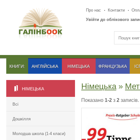
Про нас
Контакти
Опла
Увійти до облікового запи
КНИГИ:
АНГЛІЙСЬКА
НІМЕЦЬКА
ФРАНЦУЗЬКА
ІС
Німецька
»
Мет
НІМЕЦЬКА
Показано
1-2
з
2
записів.
Всі
Дошкілля
Молодша школа (1-4 класи)
99 TIPPS: