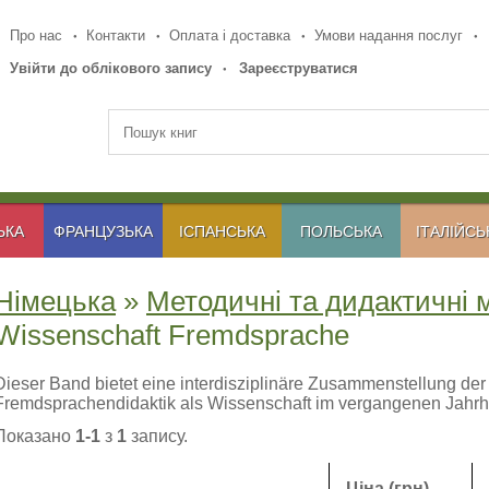
Про нас
Контакти
Оплата і доставка
Умови надання послуг
Увійти до облікового запису
Зареєструватися
ЬКА
ФРАНЦУЗЬКА
ІСПАНСЬКА
ПОЛЬСЬКА
ІТАЛІЙСЬ
Німецька
»
Методичні та дидактичні 
Wissenschaft Fremdsprache
Dieser Band bietet eine interdisziplinäre Zusammenstellung der
Fremdsprachendidaktik als Wissenschaft im vergangenen Jahrh
Показано
1-1
з
1
запису.
Ціна (грн)