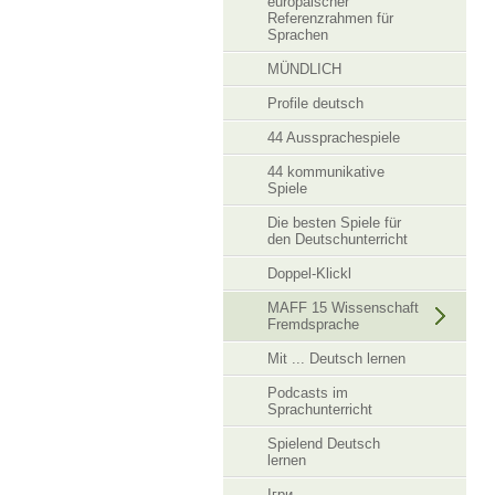
europäischer
Referenzrahmen für
Sprachen
MÜNDLICH
Profile deutsch
44 Aussprachespiele
44 kommunikative
Spiele
Die besten Spiele für
den Deutschunterricht
Doppel-Klickl
MAFF 15 Wissenschaft
Fremdsprache
Mit ... Deutsch lernen
Podcasts im
Sprachunterricht
Spielend Deutsch
lernen
Ігри