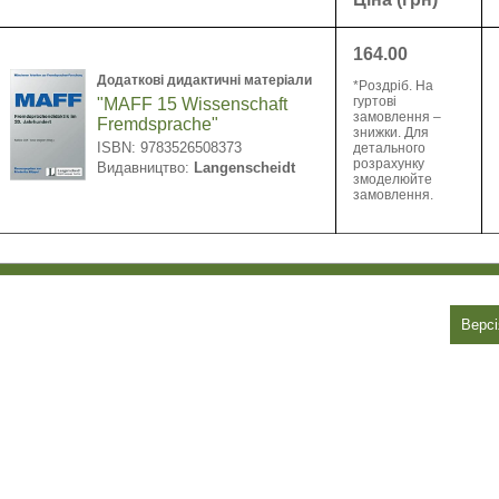
164.00
Додаткові дидактичні матеріали
*​Pоздріб. На
гуртові
"MAFF 15 Wissenschaft
замовлення –
Fremdsprache"
знижки. Для
ISBN: 9783526508373
детального
розрахунку
Видавництво:
Langenscheidt
змоделюйте
замовлення.
Версі