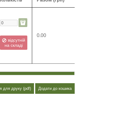
0.00
відсутній
на складі
я для друку (pdf)
Додати до кошика