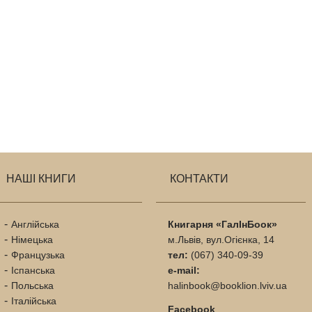
НАШІ КНИГИ
КОНТАКТИ
Англійська
Книгарня «ГалІнБоок»
Німецька
м.Львів, вул.Огієнка, 14
Французька
тел:
(067) 340-09-39
Іспанська
e-mail:
Польська
halinbook@booklion.lviv.ua
Італійська
Facebook