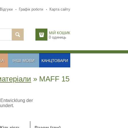
Відгуки
Графік роботи
Карта сайту
МІЙ КОШИК
0
одиниць
КА
ІНШІ МОВИ
КАНЦТОВАРИ
матеріали
» MAFF 15
 Entwicklung der
undert.
Кількість
Разом (грн)