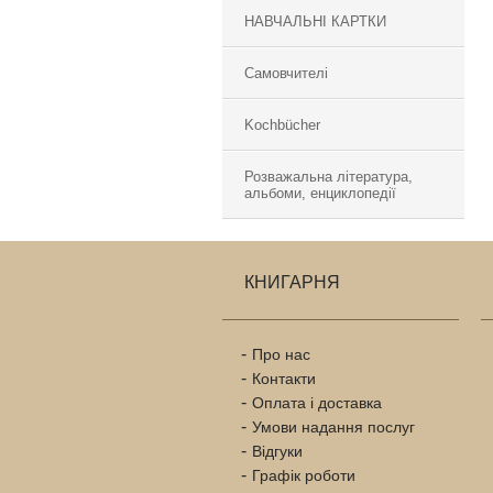
НАВЧАЛЬНІ КАРТКИ
Самовчителі
Kochbücher
Розважальна література,
альбоми, енциклопедії
КНИГАРНЯ
Про нас
Контакти
Оплата і доставка
Умови надання послуг
Відгуки
Графік роботи