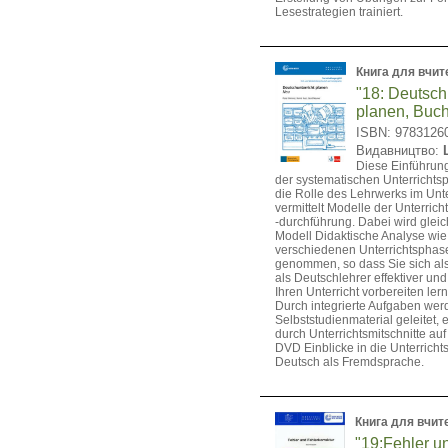
Lesestrategien trainiert.
Книга для вчит
"18: Deutsch
planen, Bu
ISBN: 9783126
Видавництво:
Diese Einführung
der systematischen Unterrichtsp
die Rolle des Lehrwerks im Unte
vermittelt Modelle der Unterric
-durchführung. Dabei wird glei
Modell Didaktische Analyse wie 
verschiedenen Unterrichtspha
genommen, so dass Sie sich als
als Deutschlehrer effektiver un
Ihren Unterricht vorbereiten ler
Durch integrierte Aufgaben wer
Selbststudienmaterial geleitet,
durch Unterrichtsmitschnitte au
DVD Einblicke in die Unterrichts
Deutsch als Fremdsprache.
Книга для вчит
"19:Fehler u