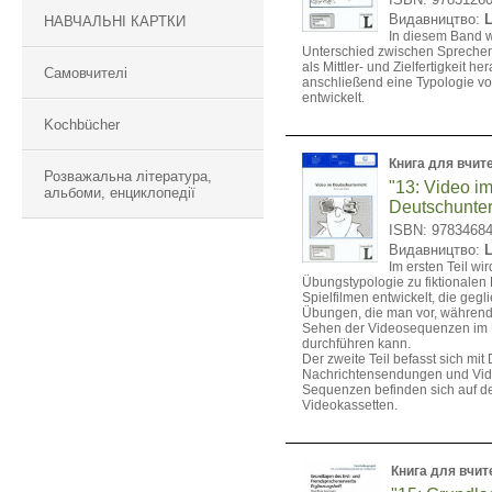
Видавництво:
НАВЧАЛЬНІ КАРТКИ
In diesem Band w
Unterschied zwischen Spreche
als Mittler- und Zielfertigkeit h
Самовчителі
anschließend eine Typologie v
entwickelt.
Kochbücher
Книга для вчит
Розважальна література,
"13: Video i
альбоми, енциклопедії
Deutschunter
ISBN: 9783468
Видавництво:
Im ersten Teil wi
Übungstypologie zu fiktionalen
Spielfilmen entwickelt, die geglie
Übungen, die man vor, währen
Sehen der Videosequenzen im U
durchführen kann.
Der zweite Teil befasst sich mi
Nachrichtensendungen und Vide
Sequenzen befinden sich auf d
Videokassetten.
Книга для вчит