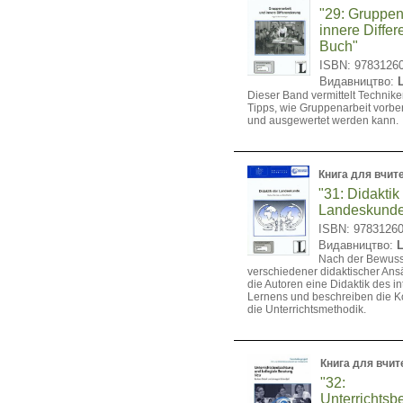
"29: Gruppen
innere Differ
Buch"
ISBN: 9783126
Видавництво:
Dieser Band vermittelt Technike
Tipps, wie Gruppenarbeit vorber
und ausgewertet werden kann.
Книга для вчит
"31: Didaktik
Landeskunde
ISBN: 9783126
Видавництво:
Nach der Bewus
verschiedener didaktischer Ans
die Autoren eine Didaktik des in
Lernens und beschreiben die 
die Unterrichtsmethodik.
Книга для вчит
"32:
Unterrichtsb