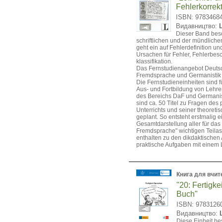
Fehlerkorrek
ISBN: 9783468
Видавництво:
Dieser Band besch
schriftlichen und der mündliche
geht ein auf Fehlerdefinition u
Ursachen für Fehler, Fehlerbes
klassifikation.
Das Fernstudienangebot Deutsc
Fremdsprache und Germanistik
Die Fernstudieneinheiten sind f
Aus- und Fortbildung von Lehr
des Bereichs DaF und Germanist
sind ca. 50 Titel zu Fragen des 
Unterrichts und seiner theoret
geplant. So entsteht erstmalig e
Gesamtdarstellung aller für das
Fremdsprache" wichtigen Teilasp
enthalten zu den dikdaktische
praktische Aufgaben mit einem 
Книга для вчит
"20: Fertigke
Buch"
ISBN: 9783126
Видавництво:
Diese Einheit be