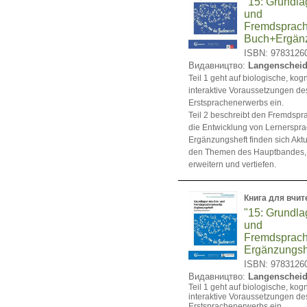
"15: Grundla
und
Fremdsprach
Buch+Ergänz
ISBN: 9783126
Видавництво:
Langenscheid
Teil 1 geht auf biologische, kogn
interaktive Voraussetzungen de
Erstsprachenerwerbs ein.
Teil 2 beschreibt den Fremdsp
die Entwicklung von Lernerspr
Ergänzungsheft finden sich Akt
den Themen des Hauptbandes, 
erweitern und vertiefen.
Книга для вчит
"15: Grundla
und
Fremdsprach
Ergänzungsh
ISBN: 9783126
Видавництво:
Langenscheid
Teil 1 geht auf biologische, kogn
interaktive Voraussetzungen de
Erstsprachenerwerbs ein.