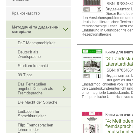
ISBN: 9783468
Видавництво:
Країнознавство
Dieser Band besch
den Verstehensproblemen und 
deutschen literarischen Texten 
fremdsprachige Leser. Dazu ko
Методичні та дидактичні
Einführung in Grundbegriffe der
матеріали
Rezeptionstheorie.
DaF Mehrsprachigkeit
Deutsch als
Книга для вчит
Zweitsprache
"3: Landesk
Literaturdida
Studium kompakt:
ISBN: 9783468
99 Tipps
Видавництво:
Hier geht es um 
Das Fernstudien
Einsatzmöglichkeiten von litera
angebot Deutsch als
den Landeskundeunterricht und 
eine integrierte Landeskunde. D
Fremdsprache
Titel praktische Unterrichtsvors
Die Macht der Sprache
Leitfaden fur
Книга для вчит
Sprachkursleiter
"4: Methode
Flip: Fremdsprachen
fremdsprachl
lehren in der
Deutschunter