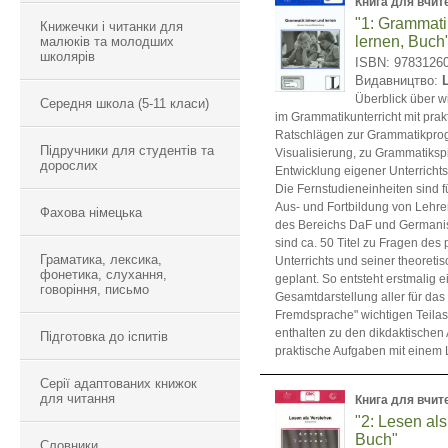
Книга для вчит
"1: Grammati
Книжечки і читанки для
lernen, Buch
малюків та молодших
школярів
ISBN: 9783126
Видавництво:
Überblick über w
Середня школа (5-11 класи)
im Grammatikunterricht mit prak
Ratschlägen zur Grammatikprog
Підручники для студентів та
Visualisierung, zu Grammatiksp
дорослих
Entwicklung eigener Unterrich
Die Fernstudieneinheiten sind f
Aus- und Fortbildung von Lehr
Фахова німецька
des Bereichs DaF und Germanist
sind ca. 50 Titel zu Fragen des 
Граматика, лексика,
Unterrichts und seiner theoret
фонетика, слухання,
geplant. So entsteht erstmalig e
говоріння, письмо
Gesamtdarstellung aller für das
Fremdsprache" wichtigen Teilasp
enthalten zu den dikdaktische
Підготовка до іспитів
praktische Aufgaben mit einem 
Серії адаптованих книжок
для читання
Книга для вчит
"2: Lesen al
Buch"
Словники