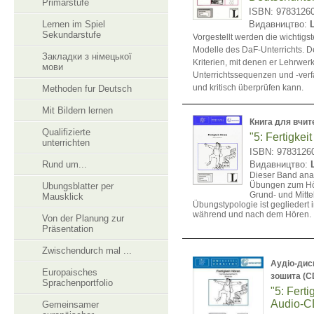
Primarstufe
ISBN: 9783126
Lernen im Spiel
Видавництво:
Sekundarstufe
Vorgestellt werden die wichtig
Modelle des DaF-Unterrichts. De
Закладки з німецької
Kriterien, mit denen er Lehrwe
мови
Unterrichtssequenzen und -ver
und kritisch überprüfen kann.
Methoden fur Deutsch
Mit Bildern lernen
Книга для вчит
Qualifizierte
"5: Fertigkei
unterrichten
ISBN: 9783126
Rund um...
Видавництво:
Dieser Band anal
Übungen zum Hör
Ubungsblatter per
Grund- und Mittel
Mausklick
Übungstypologie ist gegliedert 
während und nach dem Hören.
Von der Planung zur
Präsentation
Zwischendurch mal ...
Аудіо-дис
Europaisches
зошита (C
Sprachenportfolio
"5: Ferti
Audio-C
Gemeinsamer