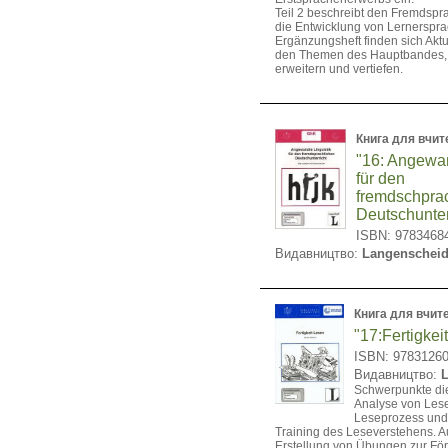
Teil 2 beschreibt den Fremdsp
die Entwicklung von Lernerspr
Ergänzungsheft finden sich Akt
den Themen des Hauptbandes, 
erweitern und vertiefen.
Книга для вчит
"16: Angewan
für den
fremdschpra
Deutschunter
ISBN: 9783468
Видавництво:
Langenscheid
Книга для вчит
"17:Fertigkei
ISBN: 9783126
Видавництво:
L
Schwerpunkte die
Analyse von Lese
Leseprozess und
Training des Leseverstehens. 
Erstellung von Übungen zur Fö