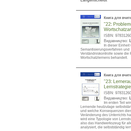
Langenscheidt
Книга для вчит
"22: Problem
Wortschatzar
ISBN: 9783126
Видавництво:
In dieser Einhei
Semantisierungsverfahren und
Verständniskontrolle sowie die
Wortschatzlernens behandelt.
Книга для вчит
"23: Lernera
Lernstrategi
ISBN: 9783126
Видавництво:
Im ersten Teil wi
Lernende heutzutage selbststä
und welche Konsequenzen dies 
Veränderung des Unterrichts hat
wird eine Typologie von Lernstr
also das Handwerkszeug für al
analysiert, die selbstständig le