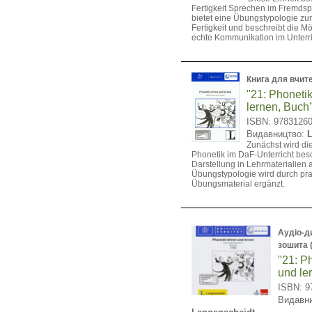
Fertigkeit Sprechen im Fremdsp
bietet eine Übungstypologie zu
Fertigkeit und beschreibt die Mö
echte Kommunikation im Unterri
Книга для вчит
"21: Phoneti
lernen, Buch
ISBN: 9783126
Видавництво:
Zunächst wird die
Phonetik im DaF-Unterricht bes
Darstellung in Lehrmaterialien a
Übungstypologie wird durch pra
Übungsmaterial ergänzt.
Аудіо-д
зошита 
"21: P
und le
ISBN: 9
Видавни