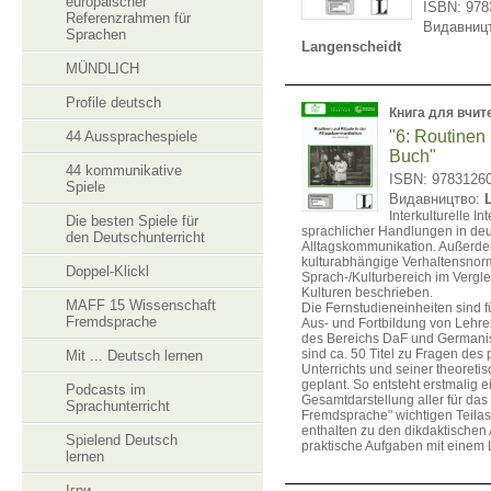
europäischer
ISBN: 978
Referenzrahmen für
Видавниц
Sprachen
Langenscheidt
MÜNDLICH
Profile deutsch
Книга для вчит
"6: Routinen 
44 Aussprachespiele
Buch"
44 kommunikative
ISBN: 9783126
Spiele
Видавництво:
Interkulturelle In
Die besten Spiele für
sprachlicher Handlungen in de
den Deutschunterricht
Alltagskommunikation. Außerd
kulturabhängige Verhaltensnor
Doppel-Klickl
Sprach-/Kulturbereich im Vergl
Kulturen beschrieben.
MAFF 15 Wissenschaft
Die Fernstudieneinheiten sind f
Fremdsprache
Aus- und Fortbildung von Lehr
des Bereichs DaF und Germanist
sind ca. 50 Titel zu Fragen des 
Mit ... Deutsch lernen
Unterrichts und seiner theoret
geplant. So entsteht erstmalig e
Podcasts im
Gesamtdarstellung aller für das
Sprachunterricht
Fremdsprache" wichtigen Teilasp
enthalten zu den dikdaktische
Spielend Deutsch
praktische Aufgaben mit einem 
lernen
Ігри