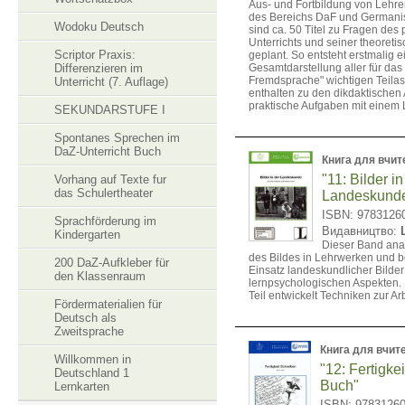
Aus- und Fortbildung von Lehr
des Bereichs DaF und Germanist
Wodoku Deutsch
sind ca. 50 Titel zu Fragen des 
Unterrichts und seiner theoret
Scriptor Praxis:
geplant. So entsteht erstmalig e
Differenzieren im
Gesamtdarstellung aller für das
Fremdsprache" wichtigen Teilasp
Unterricht (7. Auflage)
enthalten zu den dikdaktische
praktische Aufgaben mit einem 
SEKUNDARSTUFE I
Spontanes Sprechen im
DaZ-Unterricht Buch
Книга для вчит
"11: Bilder in
Vorhang auf Texte fur
das Schulertheater
Landeskunde
ISBN: 9783126
Sprachförderung im
Видавництво:
Kindergarten
Dieser Band anal
des Bildes in Lehrwerken und 
200 DaZ-Aufkleber für
Einsatz landeskundlicher Bilder
den Klassenraum
lernpsychologischen Aspekten.
Teil entwickelt Techniken zur Arb
Fördermaterialien für
Deutsch als
Zweitsprache
Книга для вчит
Willkommen in
"12: Fertigke
Deutschland 1
Buch"
Lernkarten
ISBN: 9783126