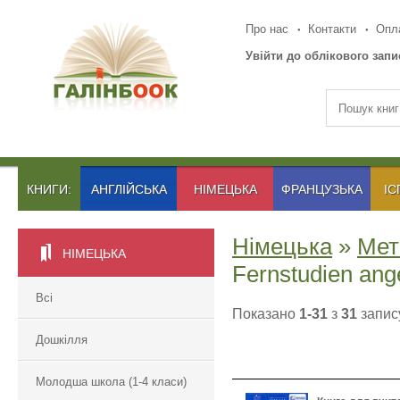
Про нас
Контакти
Опла
Увійти до облікового запи
КНИГИ:
АНГЛІЙСЬКА
НІМЕЦЬКА
ФРАНЦУЗЬКА
ІС
Німецька
»
Мет
НІМЕЦЬКА
Fernstudien ang
Всі
Показано
1-31
з
31
запису
Дошкілля
Молодша школа (1-4 класи)