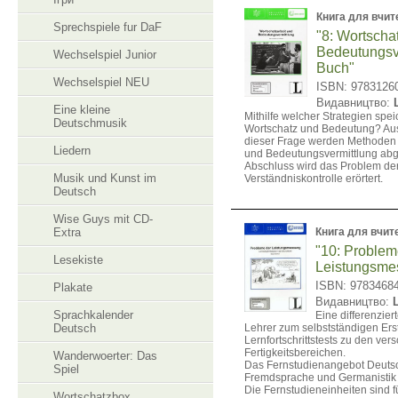
Книга для вчит
Sprechspiele fur DaF
"8: Wortscha
Bedeutungsve
Wechselspiel Junior
Buch"
Wechselspiel NEU
ISBN: 9783126
Видавництво:
Eine kleine
Mithilfe welcher Strategien spe
Deutschmusik
Wortschatz und Bedeutung? Au
dieser Frage werden Methoden 
Liedern
und Bedeutungsvermittlung abg
Abschluss wird das Problem der 
Musik und Kunst im
Verständniskontrolle erörtert.
Deutsch
Wise Guys mit CD-
Extra
Книга для вчит
"10: Problem
Lesekiste
Leistungsme
ISBN: 9783468
Plakate
Видавництво:
Sprachkalender
Eine differenziert
Deutsch
Lehrer zum selbstständigen Ers
Lernfortschrittstests zu den ve
Fertigkeitsbereichen.
Wanderwoerter: Das
Das Fernstudienangebot Deutsc
Spiel
Fremdsprache und Germanistik
Die Fernstudieneinheiten sind f
Wortschatzbox