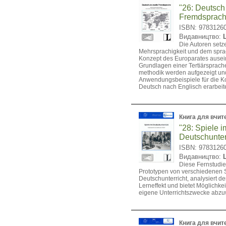
"26: Deutsch
Fremdsprach
ISBN: 9783126
Видавництво:
Die Autoren setze
Mehrsprachigkeit und dem spra
Konzept des Europarates ausei
Grundlagen einer Tertiärsprach
methodik werden aufgezeigt un
Anwendungsbeispiele für die Ko
Deutsch nach Englisch erarbeite
Книга для вчит
"28: Spiele i
Deutschunter
ISBN: 9783126
Видавництво:
Diese Fernstudie
Prototypen von verschiedenen 
Deutschunterricht, analysiert d
Lerneffekt und bietet Möglichkei
eigene Unterrichtszwecke abz
Книга для вчит