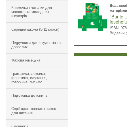
Додаткові
Книжечки і читанки для
матеріал
малюків та молодших
школярів
"Bunte L
leseheft
ISBN: 97
Середня школа (5-11 класи)
Видавниц
Підручники для студентів та
дорослих
Фахова німецька
Граматика, лексика,
фонетика, слухання,
говоріння, письмо
Підготовка до іспитів
Серії адаптованих книжок
для читання
Словники