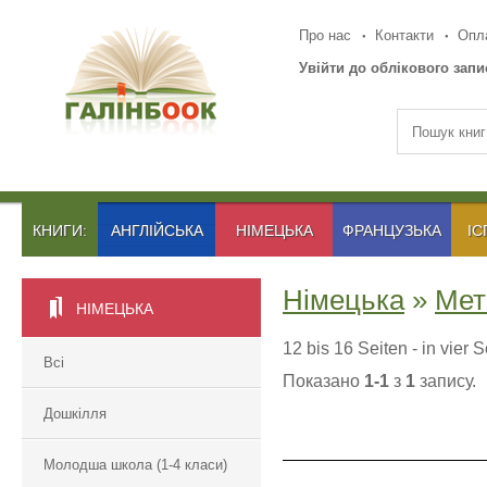
Про нас
Контакти
Опла
Увійти до облікового запи
КНИГИ:
АНГЛІЙСЬКА
НІМЕЦЬКА
ФРАНЦУЗЬКА
ІС
Німецька
»
Мет
НІМЕЦЬКА
12 bis 16 Seiten - in vier 
Всі
Показано
1-1
з
1
запису.
Дошкілля
Молодша школа (1-4 класи)