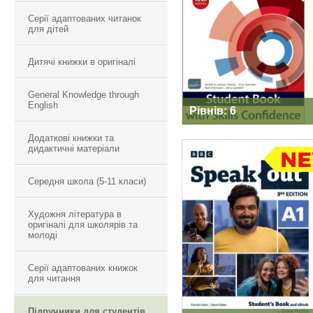
Серії адаптованих читанок
для дітей
Дитячі книжки в оригіналі
General Knowledge through
English
Рівнів: 6
Додаткові книжки та
дидактичні матеріали
Середня школа (5-11 класи)
SPEAKOUT 3ND
EDITION
Художня література в
оригіналі для школярів та
молоді
Серії адаптованих книжок
для читання
Підручники для студентів