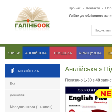
Про нас
Контакти
Опла
Увійти до облікового запи
КНИГИ:
АНГЛІЙСЬКА
НІМЕЦЬКА
ФРАНЦУЗЬКА
ІС
Англійська
» Пі
АНГЛІЙСЬКА
Показано
1-30
з
48
записі
Всі
Дошкілля
ENGLISH FILE 5TH
Молодша школа (1-4 класи)
EDITION