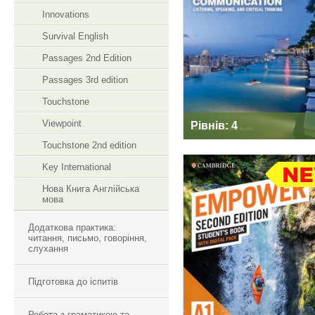
CENTURY
Innovations
COMMUNICATION
Survival English
Passages 2nd Edition
Passages 3rd edition
Touchstone
Viewpoint
Рівнів: 4
Touchstone 2nd edition
Key International
Нова Книга Англійська
мова
CAMBRIDGE
ENGLISH EMPOWE
Додаткова практика:
2ND EDITION
читання, письмо, говоріння,
слухання
Підготовка до іспитів
Робота з граматикою та