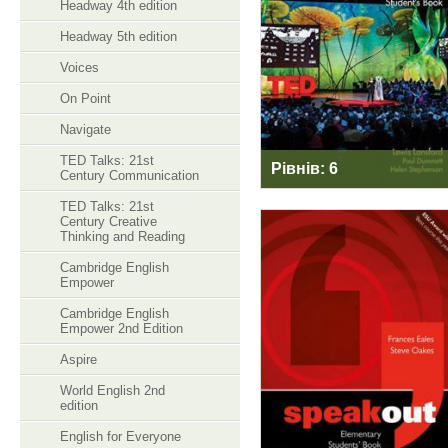
Headway 4th edition
Headway 5th edition
Voices
On Point
Navigate
TED Talks: 21st
Рівнів: 6
Century Communication
TED Talks: 21st
Century Creative
Thinking and Reading
Cambridge English
Empower
SPEAKOUT 1ST
EDITION
Cambridge English
Empower 2nd Edition
Aspire
World English 2nd
edition
English for Everyone