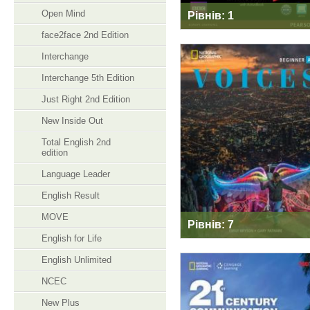
Open Mind
Рівнів: 1
face2face 2nd Edition
Interchange
Interchange 5th Edition
VOICES
Just Right 2nd Edition
New Inside Out
Total English 2nd
edition
Language Leader
English Result
MOVE
Рівнів: 7
English for Life
English Unlimited
NCEC
New Plus
TED TALKS: 21ST