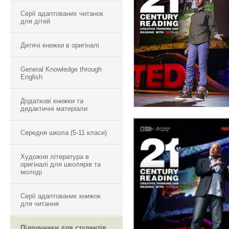
Серії адаптованих читанок
TED TALKS: 21ST
для дітей
CENTURY CREATI
THINKING AND
Дитячі книжки в оригіналі
READING 1
General Knowledge through
English
Додаткові книжки та
дидактичні матеріали
Середня школа (5-11 класи)
Художня література в
оригіналі для школярів та
TED TALKS: 21ST
молоді
CENTURY CREATI
THINKING AND
Серії адаптованих книжок
READING 4
для читання
Підручники для студентів