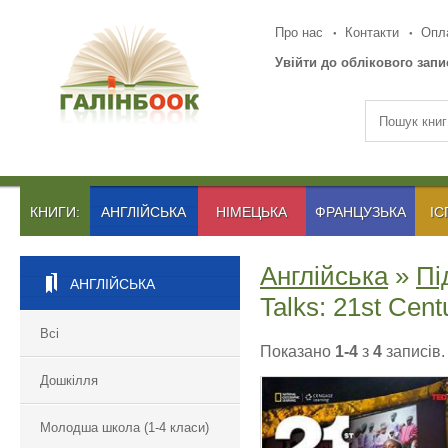
Про нас
Контакти
Опла
Увійти до облікового запи
КНИГИ:
АНГЛІЙСЬКА
НІМЕЦЬКА
ФРАНЦУЗЬКА
ІС
Англійська
»
Пі
АНГЛІЙСЬКА
Talks: 21st Cen
Всі
Показано
1-4
з
4
записів.
Дошкілля
Молодша школа (1-4 класи)