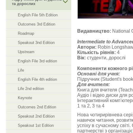
та дорослих
English File 5th Edition
Outcomes 3rd Edition
Видавництво:
National 
Roadmap
Intermediate to Advance
Speakout 3nd Edition
Автори:
Robin Longshaw, 
Upstream
Кількість рівнів:
4
Вік:
студенти, дорослі
English File 3rd edition
Компоненти кожного рі
Life
Основні для учня:
Підручник (Student's book
English File 4th edition
Для вчителя:
Life 2nd edition
Книга для вчителя (Teach
Аудіо і відео диски для 
Keynote
Інтерактивний комп'ютер
1 та 2, 3 та 4
Outcomes 2nd Edition
Нова чотирирівнева сері
Speakout 2nd Edition
навичок читання, розвит
успіху в сучасному світі
Speakout 1st Edition
партнерстві з організаці