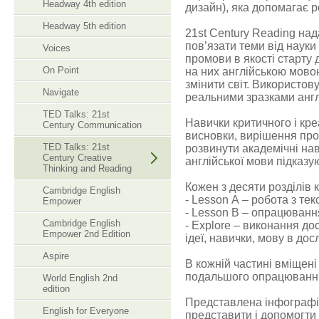
Headway 4th edition
дизайн), яка допомагає 
Headway 5th edition
21st Century Reading на
пов’язати теми від наук
Voices
промови в якості старту 
On Point
на них англійською мовою
змінити світ. Використо
Navigate
реальними зразками англ
TED Talks: 21st
Навички критичного і кре
Century Communication
висновки, вирішення про
TED Talks: 21st
розвинути академічні нав
Century Creative
англійської мови підказую
Thinking and Reading
Кожен з десяти розділів 
Cambridge English
- Lesson А – робота з тек
Empower
- Lesson В – опрацюванн
Cambridge English
- Explore – виконання до
Empower 2nd Edition
ідеї, навички, мову в до
Aspire
В кожній частині вміщен
подальшого опрацюванню 
World English 2nd
edition
Представлена інфографік
English for Everyone
представити і допомогти 