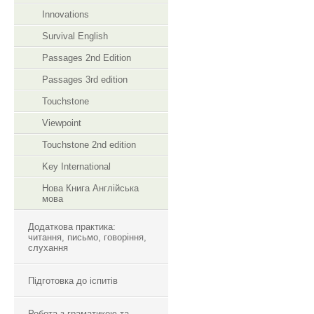
Innovations
Survival English
Passages 2nd Edition
Passages 3rd edition
Touchstone
Viewpoint
Touchstone 2nd edition
Key International
Нова Книга Англійська
мова
Додаткова практика:
читання, письмо, говоріння,
слухання
Підготовка до іспитів
Робота з граматикою та