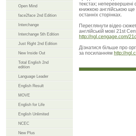
текстах; неперевершені ф
Open Mind
книжкою англійською ще 
останніх сторінках.
face2face 2nd Edition
Interchange
Переглянути відео сюжети
англійській мові 21st Ce
Interchange 5th Edition
http://ngl.cengage.com/21
Just Right 2nd Edition
Дізнатися більше про орг
за посиланням
http://ngl
New Inside Out
Total English 2nd
edition
Language Leader
English Result
MOVE
English for Life
English Unlimited
NCEC
New Plus