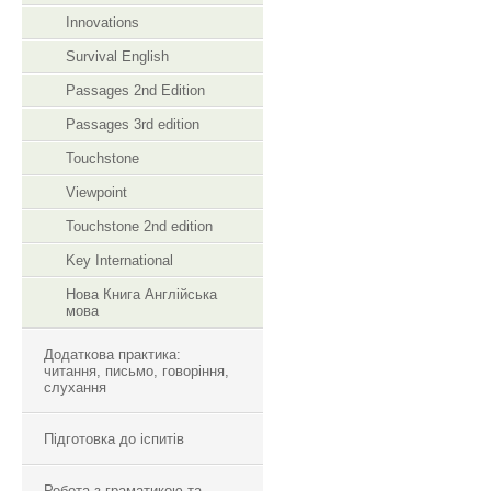
Innovations
Survival English
Passages 2nd Edition
Passages 3rd edition
Touchstone
Viewpoint
Touchstone 2nd edition
Key International
Нова Книга Англійська
мова
Додаткова практика:
читання, письмо, говоріння,
слухання
Підготовка до іспитів
Робота з граматикою та