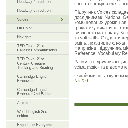
Headway 4th edition
світі та спілкуватися анг
Headway 5th edition
Підручник Voices складає
дослідниками National Ge
Voices
комбінованих уроків нав
граматику виключно в ко
On Point
вивченого матеріалу. Ко
Navigate
та soft skills. Студенти
вмінь, як активне слуханн
TED Talks: 21st
Наприкінці підручника мі
Century Communication
Reference, Vocabulary Ref
TED Talks: 21st
Разом із підручником учн
Century Creative
усіма аудіо- та відеомате
Thinking and Reading
Ознайомитись з курсом 
Cambridge English
N=200...
Empower
Cambridge English
Empower 2nd Edition
Aspire
World English 2nd
edition
English for Everyone