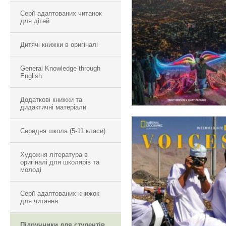
VOICES BEGINNER
Серії адаптованих читанок
для дітей
Дитячі книжки в оригіналі
General Knowledge through
English
Додаткові книжки та
дидактичні матеріали
Середня школа (5-11 класи)
VOICES
Художня література в
оригіналі для школярів та
INTERMEDIATE
молоді
Серії адаптованих книжок
для читання
Підручники для студентів