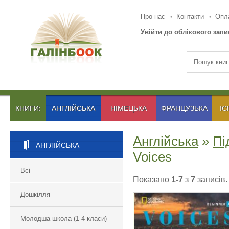
Про нас
Контакти
Опла
Увійти до облікового запи
КНИГИ:
АНГЛІЙСЬКА
НІМЕЦЬКА
ФРАНЦУЗЬКА
ІС
Англійська
»
Пі
АНГЛІЙСЬКА
Voices
Всі
Показано
1-7
з
7
записів.
Дошкілля
Молодша школа (1-4 класи)