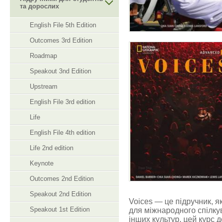
та дорослих
English File 5th Edition
Outcomes 3rd Edition
Roadmap
Speakout 3nd Edition
VOICES ADVANCE
Upstream
English File 3rd edition
Life
English File 4th edition
Life 2nd edition
Keynote
Outcomes 2nd Edition
Speakout 2nd Edition
Voices — це підручник, 
Speakout 1st Edition
для міжнародного спілкув
інших культур, цей курс