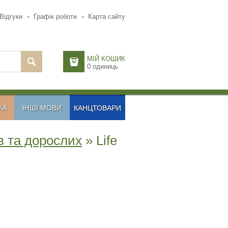
Відгуки
Графік роботи
Карта сайту
МІЙ КОШИК
0
одиниць
КА
ІНШІ МОВИ
КАНЦТОВАРИ
в та дорослих
» Life