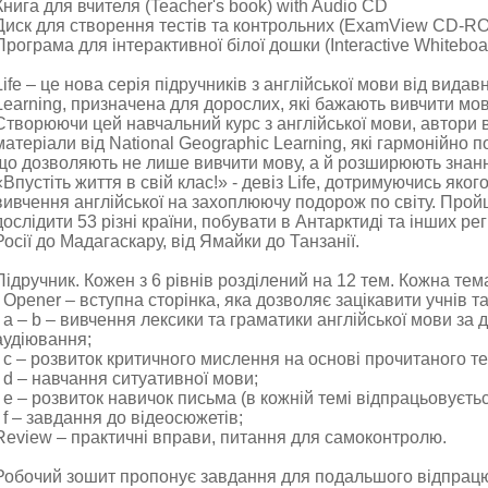
Книга для вчителя (Teacher's book) with Audio CD
Диск для створення тестів та контрольних (ExamView CD-R
Програма для інтерактивної білої дошки (Interactive Whiteb
Life – це нова серія підручників з англійської мови від вида
Learning, призначена для дорослих, які бажають вивчити мов
Створюючи цей навчальний курс з англійської мови, автори
матеріали від National Geographic Learning, які гармонійно по
що дозволяють не лише вивчити мову, а й розширюють знання
«Впустіть життя в свій клас!» - девіз Life, дотримуючись яко
вивчення англійської на захоплюючу подорож по світу. Прой
дослідити 53 різні країни, побувати в Антарктиді та інших регі
Росії до Мадагаскару, від Ямайки до Танзанії.
Підручник. Кожен з 6 рівнів розділений на 12 тем. Кожна тема
- Opener – вступна сторінка, яка дозволяє зацікавити учнів т
- a – b – вивчення лексики та граматики англійської мови за
аудіювання;
- c – розвиток критичного мислення на основі прочитаного те
- d – навчання ситуативної мови;
- e – розвиток навичок письма (в кожній темі відпрацьовуєтьс
- f – завдання до відеосюжетів;
Review – практичні вправи, питання для самоконтролю.
Робочий зошит пропонує завдання для подальшого відпрац