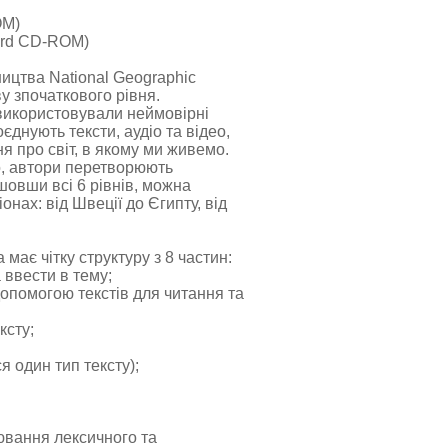
OM)
oard CD-ROM)
вництва National Geographic
у зпочаткового рівня.
 використовували неймовірні
єднують тексти, аудіо та відео,
 про світ, в якому ми живемо.
го, автори перетворюють
шовши всі 6 рівнів, можна
онах: від Швеції до Єгипту, від
 має чітку структуру з 8 частин:
а ввести в тему;
 допомогою текстів для читання та
ксту;
я один тип тексту);
ювання лексичного та