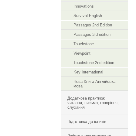
Innovations
Survival English
Passages 2nd Edition
Passages 3rd edition
Touchstone
Viewpoint
Touchstone 2nd edition
Key International
Нова Книга Англійська
мова
Додаткова практика:
читання, письмо, говоріння,
слухання
Підготовка до іспитів
Робота з граматикою та