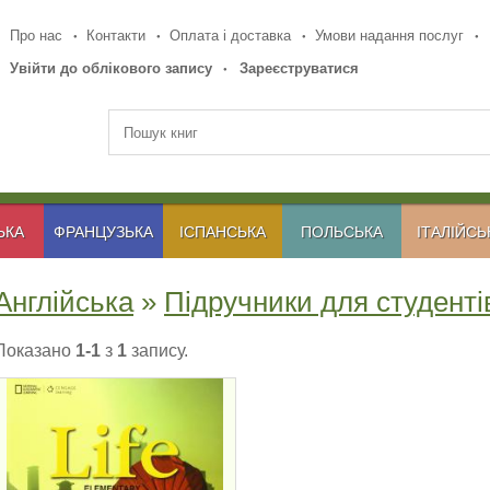
Про нас
Контакти
Оплата і доставка
Умови надання послуг
Увійти до облікового запису
Зареєструватися
ЬКА
ФРАНЦУЗЬКА
ІСПАНСЬКА
ПОЛЬСЬКА
ІТАЛІЙСЬ
Англійська
»
Підручники для студенті
Показано
1-1
з
1
запису.
LIFE ELEMENTARY