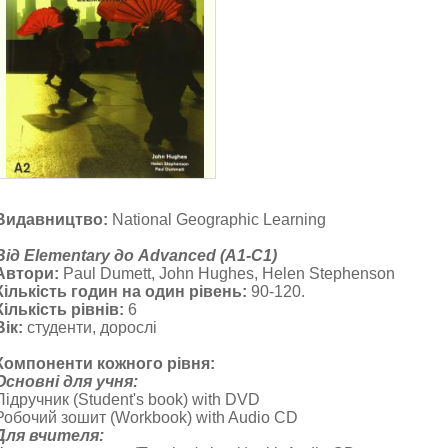
Видавництво:
National Geographic Learning
Від Elementary до Advanced (A1-C1)
Автори:
Paul Dumett, John Hughes, Helen Stephenson
Кількість годин на один рівень:
90-120.
Кількість рівнів:
6
Вік:
студенти, дорослі
Компоненти кожного рівня:
Основні для учня:
Підручник (Student's book) with DVD
Робочий зошит (Workbook) with Audio CD
Для вчителя: