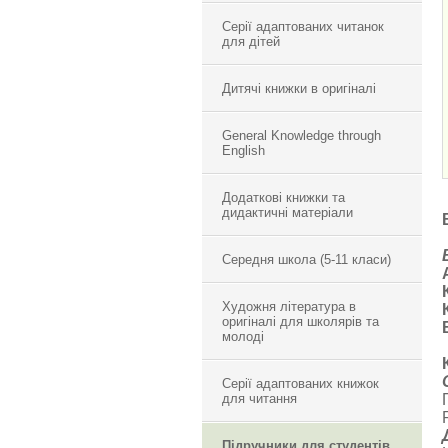
Серії адаптованих читанок
для дітей
Дитячі книжки в оригіналі
General Knowledge through
English
Додаткові книжки та
дидактичні матеріали
Середня школа (5-11 класи)
Художня література в
оригіналі для школярів та
молоді
Серії адаптованих книжок
для читання
Підручники для студентів