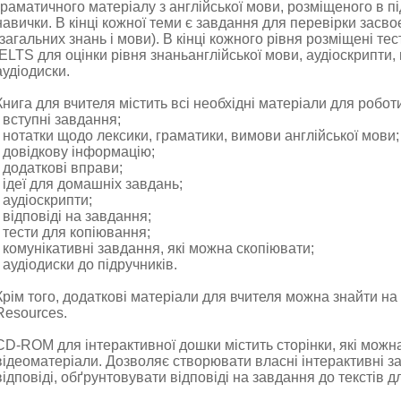
граматичного матеріалу з англійської мови, розміщеного в пі
навички. В кінці кожної теми є завдання для перевірки засв
(загальних знань і мови). В кінці кожного рівня розміщені тес
IELTS для оцінки рівня знаньанглійської мови, аудіоскрипти, 
аудіодиски.
Книга для вчителя містить всі необхідні матеріали для робот
- вступні завдання;
- нотатки щодо лексики, граматики, вимови англійської мови;
- довідкову інформацію;
- додаткові вправи;
- ідеї для домашніх завдань;
- аудіоскрипти;
- відповіді на завдання;
- тести для копіювання;
- комунікативні завдання, які можна скопіювати;
- аудіодиски до підручників.
Крім того, додаткові матеріали для вчителя можна знайти на с
Resources.
CD-ROM для інтерактивної дошки містить сторінки, які можна
відеоматеріали. Дозволяє створювати власні інтерактивні з
відповіді, обґрунтовувати відповіді на завдання до текстів 