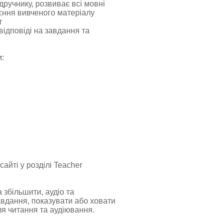
дручнику, розвиває всі мовні
оєння вивченого матеріалу
т
відповіді на завдання та
и:
айті у розділі Teacher
 збільшити, аудіо та
авдання, показувати або ховати
для читання та аудіювання.