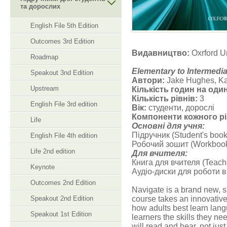
та дорослих
English File 5th Edition
Outcomes 3rd Edition
Видавництво:
Oxrford U
Roadmap
Elementary to Intermedia
Speakout 3nd Edition
Автори:
Jake Hughes, Ka
Upstream
Кількість годин на один
Кількість рівнів:
3
English File 3rd edition
Вік:
студенти, дорослі
Компоненти кожного рі
Life
Основні для учня:
Підручник (Student's boo
English File 4th edition
Робочий зошит (Workbook
Life 2nd edition
Для вчителя:
Книга для вчителя (Teach
Keynote
Аудіо-диски для роботи в
Outcomes 2nd Edition
Navigate is a brand new, s
Speakout 2nd Edition
course takes an innovativ
how adults best learn lang
Speakout 1st Edition
learners the skills they ne
will read and hear, not ju