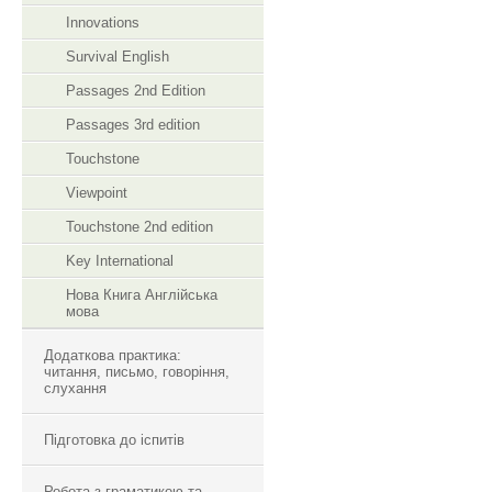
Innovations
Survival English
Passages 2nd Edition
Passages 3rd edition
Touchstone
Viewpoint
Touchstone 2nd edition
Key International
Нова Книга Англійська
мова
Додаткова практика:
читання, письмо, говоріння,
слухання
Підготовка до іспитів
Робота з граматикою та