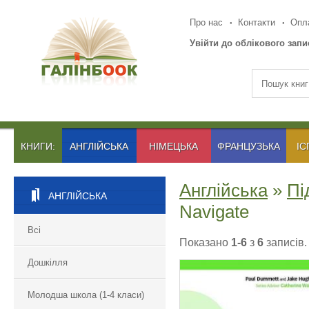
Про нас
Контакти
Опла
Увійти до облікового запи
КНИГИ:
АНГЛІЙСЬКА
НІМЕЦЬКА
ФРАНЦУЗЬКА
ІС
Англійська
»
Пі
АНГЛІЙСЬКА
Navigate
Всі
Показано
1-6
з
6
записів.
Дошкілля
Молодша школа (1-4 класи)