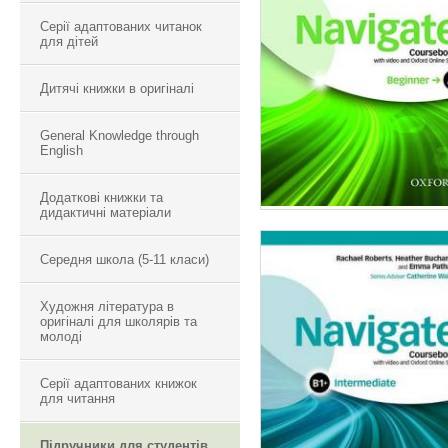
NAVIGATE
Серії адаптованих читанок
BEGINNER
для дітей
Дитячі книжки в оригіналі
General Knowledge through
English
Додаткові книжки та
дидактичні матеріали
Середня школа (5-11 класи)
Художня література в
NAVIGATE
оригіналі для школярів та
молоді
INTERMEDIATE
Серії адаптованих книжок
для читання
Підручники для студентів