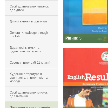
Серії адаптованих читанок
для дітей
Дитячі книжки в оригіналі
General Knowledge through
English
Рівнів: 5
Додаткові книжки та
дидактичні матеріали
Середня школа (5-11 класи)
ENGLISH RESULT
Художня література в
оригіналі для школярів та
молоді
Серії адаптованих книжок
для читання
Підручники для студентів