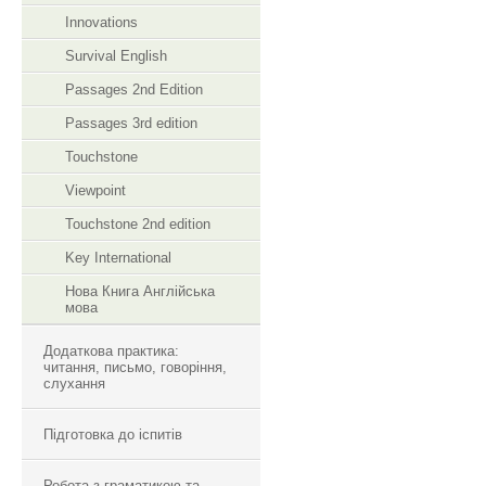
Innovations
Survival English
Passages 2nd Edition
Passages 3rd edition
Touchstone
Viewpoint
Touchstone 2nd edition
Key International
Нова Книга Англійська
мова
Додаткова практика:
читання, письмо, говоріння,
слухання
Підготовка до іспитів
Робота з граматикою та