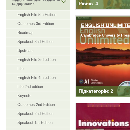
Рівнів: 4
та дорослих
English File 5th Edition
Outcomes 3rd Edition
ENGLISH UNLIMIT
Roadmap
Cambridge University Pres
ENGLISH UNLIMIT
Speakout 3nd Edition
Upstream
English File 3rd edition
Life
English File 4th edition
Life 2nd edition
Підкатегорій: 2
Keynote
Outcomes 2nd Edition
Speakout 2nd Edition
Speakout 1st Edition
INNOVATIONS