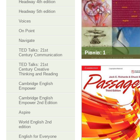
Headway 4th edition
Headway 5th edition
Voices
On Point
Navigate
TED Talks: 21st
Рівнів: 1
Century Communication
TED Talks: 21st
Century Creative
Thinking and Reading
Cambridge English
Empower
PASSAGES 3RD
EDITION
Cambridge English
Empower 2nd Edition
Aspire
World English 2nd
edition
English for Everyone