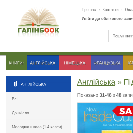
Про нас
Контакти
Опла
Увійти до облікового запи
КНИГИ:
АНГЛІЙСЬКА
НІМЕЦЬКА
ФРАНЦУЗЬКА
ІС
Англійська
» Пі
АНГЛІЙСЬКА
Показано
31-48
з
48
запи
Всі
Дошкілля
NEW INSIDE OUT
Молодша школа (1-4 класи)