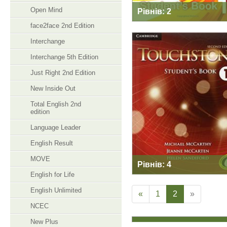
Open Mind
Рівнів: 2
face2face 2nd Edition
Interchange
Interchange 5th Edition
TOUCHSTONE 2ND
Just Right 2nd Edition
EDITION
New Inside Out
Total English 2nd
edition
Language Leader
English Result
MOVE
Рівнів: 4
English for Life
English Unlimited
«
1
2
»
NCEC
New Plus