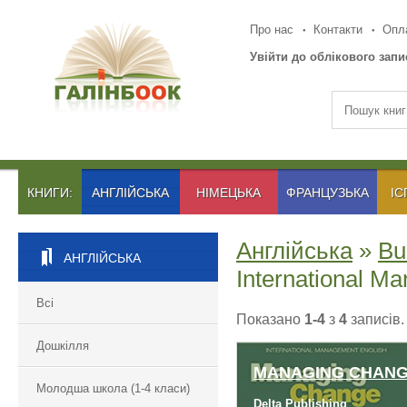
Про нас
Контакти
Опла
Увійти до облікового запи
КНИГИ:
АНГЛІЙСЬКА
НІМЕЦЬКА
ФРАНЦУЗЬКА
ІС
Англійська
»
Bu
АНГЛІЙСЬКА
International M
Всі
Показано
1-4
з
4
записів.
Дошкілля
MANAGING CHAN
Молодша школа (1-4 класи)
Delta Publishing