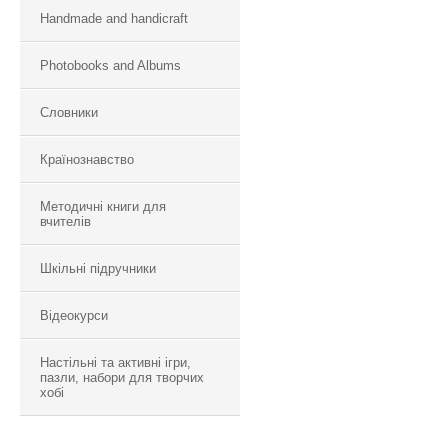
Handmade and handicraft
Photobooks and Albums
Словники
Країнознавство
Методичні книги для
вчителів
Шкільні підручники
Відеокурси
Настільні та активні ігри,
пазли, набори для творчих
хобі