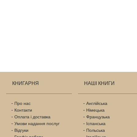
КНИГАРНЯ
НАШІ КНИГИ
Про нас
Англійська
Контакти
Німецька
Оплата і доставка
Французька
Умови надання послуг
Іспанська
Відгуки
Польська