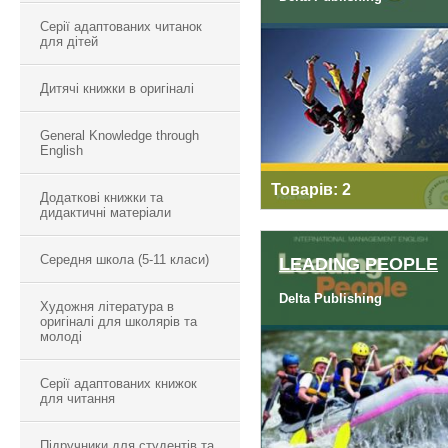
Серії адаптованих читанок
MANAGING CHANG
для дітей
Дитячі книжки в оригіналі
General Knowledge through
English
Товарів: 2
Додаткові книжки та
дидактичні матеріали
Середня школа (5-11 класи)
LEADING PEOPLE
Delta Publishing
Художня література в
оригіналі для школярів та
LEADING PEOPLE
молоді
Серії адаптованих книжок
для читання
Підручники для студентів та