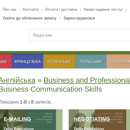
Про нас
Контакти
Оплата і доставка
Умови надання послуг
Увійти до облікового запису
Зареєструватися
ЬКА
ФРАНЦУЗЬКА
ІСПАНСЬКА
ПОЛЬСЬКА
ІТАЛІЙСЬ
Англійська
»
Business and Professional
Business Communication Skills
Показано
1-8
з
8
записів.
E-MAILING
NEGOTIATING
Delta Publishing
Delta Publishing