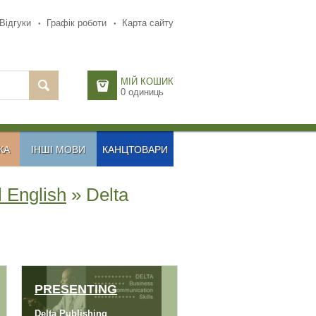
Відгуки
Графік роботи
Карта сайту
МІЙ КОШИК
0
одиниць
КА
ІНШІ МОВИ
КАНЦТОВАРИ
 English
» Delta
PRESENTING
Delta Publishing