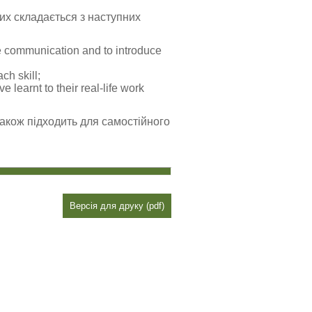
ких складається з наступних
ive communication and to introduce
ch skill;
 learnt to their real-life work
також підходить для самостійного
Версія для друку (pdf)