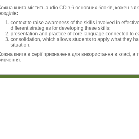
Кожна книга містить audio CD з 6 основних блоків, кожен з я
розділів:
context to raise awareness of the skills involved in effect
different strategies for developing these skills;
presentation and practice of core language connected to ea
consolidation, which allows students to apply what they have
situation.
Кожна книга в серії призначена для використання в класі, а 
вивчення.