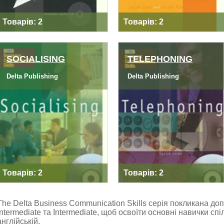
Товарів: 2
Товарів: 2
SOCIALISING
TELEPHONING
Delta Publishing
Delta Publishing
SOCIALISING
TELEPHONING
Товарів: 2
Товарів: 2
The Delta Business Communication Skills серія покликана доп
Intermediate та Intermediate, щоб освоїти основні навички сп
англійській.