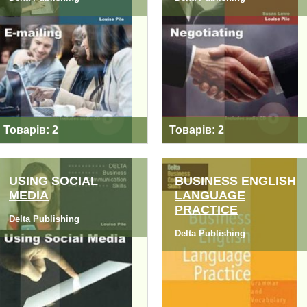
E-MAILING
NEGOTIATING
Товарів: 2
Товарів: 2
USING SOCIAL
BUSINESS ENGLISH
MEDIA
LANGUAGE
PRACTICE
USING SOCIAL
BUSINESS ENGLISH
Delta Publishing
MEDIA
LANGUAGE
Delta Publishing
PRACTICE