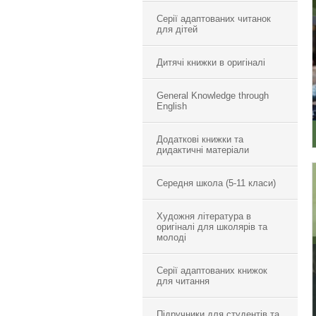
Серії адаптованих читанок
для дітей
Дитячі книжки в оригіналі
General Knowledge through
English
Додаткові книжки та
дидактичні матеріали
Середня школа (5-11 класи)
Художня література в
оригіналі для школярів та
молоді
Серії адаптованих книжок
для читання
Підручники для студентів та