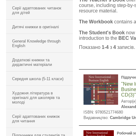
course, including step-by-
Серії адаптованих читанок
resource material.
для дітей
The Workbook
contains a
Дитячі книжки в оригіналі
The Student's Book
now 
introduction to the
BEC Va
General Knowledge through
English
Показано
1-4
з
4
записів.
Додаткові книжки та
дидактичні матеріали
Підручн
Середня школа (5-11 класи)
"New I
Busine
Художня література в
CD(3)
оригіналі для школярів та
Автор(и
молоді
Alexand
ISBN: 9780521774680
Серії адаптованих книжок
Видавництво:
Cambridge Un
для читання
Робочий з
Підручники для студентів та