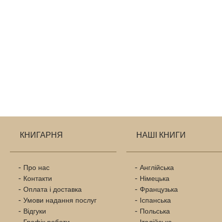
КНИГАРНЯ
НАШІ КНИГИ
Про нас
Англійська
Контакти
Німецька
Оплата і доставка
Французька
Умови надання послуг
Іспанська
Відгуки
Польська