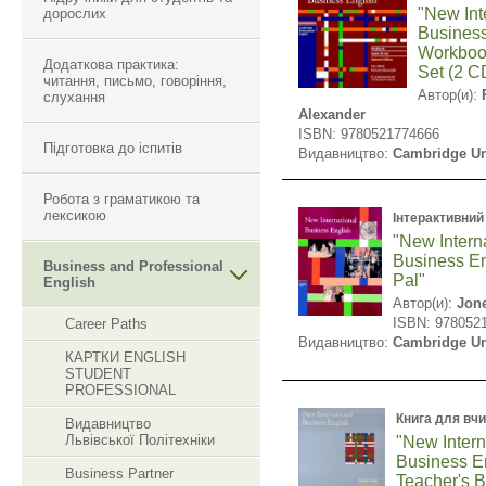
"New Int
дорослих
Business
Workboo
Додаткова практика:
Set (2 C
читання, письмо, говоріння,
Автор(и):
слухання
Alexander
ISBN: 9780521774666
Підготовка до іспитів
Видавництво:
Cambridge Un
Робота з граматикою та
лексикою
Інтерактивний
"New Intern
Business En
Business and Professional
Pal"
English
Автор(и):
Jon
ISBN: 978052
Career Paths
Видавництво:
Cambridge Un
КАРТКИ ENGLISH
STUDENT
PROFESSIONAL
Книга для вч
Видавництво
Львівської Політехніки
"New Intern
Business E
Business Partner
Teacher's 