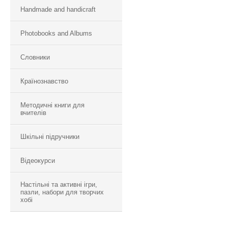
Handmade and handicraft
Photobooks and Albums
Словники
Країнознавство
Методичні книги для
вчителів
Шкільні підручники
Відеокурси
Настільні та активні ігри,
пазли, набори для творчих
хобі