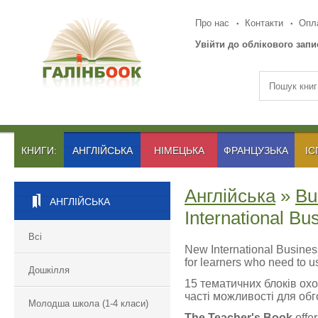
Про нас
Контакти
Опла
Увійти до облікового запи
КНИГИ:
АНГЛІЙСЬКА
НІМЕЦЬКА
ФРАНЦУЗЬКА
ІС
Англійська
»
Bu
АНГЛІЙСЬКА
International Bu
Всі
New International Busines
for learners who need to u
Дошкілля
15 тематичних блоків ох
часті можливості для обг
Молодша школа (1-4 класи)
The Teacher's Book
offer