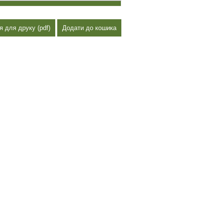
я для друку (pdf)
Додати до кошика