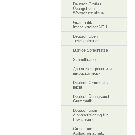
Deutsch Großes
Übungsbuch
Wortschatz aktuell
Grammatik
Intensivtrainer NEU
Deutsch Uben
Taschentrainer
Lustige Sprachrätsel
Schnelltrainer
Довідник з граматики
німецької мови
Deutsch Grammatik
leicht
Deutsch Übungsbuch
Grammatik
Deutsch üben
Alphabetisierung für
Erwachsene
Grund- und
Aufbauwortschatz