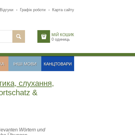
Відгуки
Графік роботи
Карта сайту
МІЙ КОШИК
0
одиниць
КА
ІНШІ МОВИ
КАНЦТОВАРИ
тика, слухання,
rtschatz &
elevanten
Wörtern und