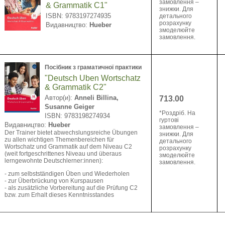
замовлення –
& Grammatik C1"
знижки. Для
ISBN: 9783197274935
детального
розрахунку
Видавництво:
Hueber
змоделюйте
замовлення.
Посібник з граматичної практики
"Deutsch Uben Wortschatz
& Grammatik C2"
Автор(и):
Anneli Billina,
713.00
Susanne Geiger
*Pоздріб. На
ISBN: 9783198274934
гуртові
Видавництво:
Hueber
замовлення –
Der Trainer bietet abwechslungsreiche Übungen
знижки. Для
zu allen wichtigen Themenbereichen für
детального
Wortschatz und Grammatik auf dem Niveau C2
розрахунку
(weit fortgeschrittenes Niveau und überaus
змоделюйте
lerngewohnte Deutschlerner:innen):
замовлення.
- zum selbstständigen Üben und Wiederholen
- zur Überbrückung von Kurspausen
- als zusätzliche Vorbereitung auf die Prüfung C2
bzw. zum Erhalt dieses Kenntnisstandes