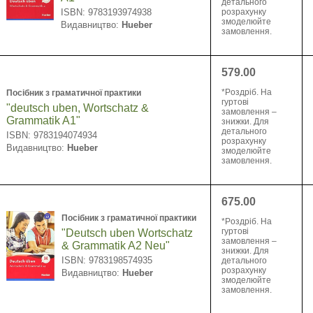
детального
ISBN: 9783193974938
розрахунку
змоделюйте
Видавництво:
Hueber
замовлення.
579.00
*Pоздріб. На
Посібник з граматичної практики
гуртові
"deutsch uben, Wortschatz &
замовлення –
Grammatik A1"
знижки. Для
детального
ISBN: 9783194074934
розрахунку
Видавництво:
Hueber
змоделюйте
замовлення.
675.00
Посібник з граматичної практики
*Pоздріб. На
гуртові
"Deutsch uben Wortschatz
замовлення –
& Grammatik A2 Neu"
знижки. Для
ISBN: 9783198574935
детального
розрахунку
Видавництво:
Hueber
змоделюйте
замовлення.