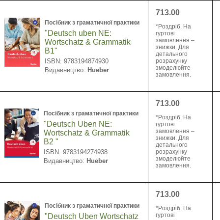
713.00
Посібник з граматичної практики
*Pоздріб. На
"Deutsch uben NE:
гуртові
замовлення –
Wortschatz & Grammatik
знижки. Для
В1"
детального
ISBN: 9783194874930
розрахунку
змоделюйте
Видавництво:
Hueber
замовлення.
713.00
Посібник з граматичної практики
*Pоздріб. На
"Deutsch Uben NE:
гуртові
замовлення –
Wortschatz & Grammatik
знижки. Для
B2 "
детального
ISBN: 9783194274938
розрахунку
змоделюйте
Видавництво:
Hueber
замовлення.
713.00
Посібник з граматичної практики
*Pоздріб. На
гуртові
"Deutsch Uben Wortschatz