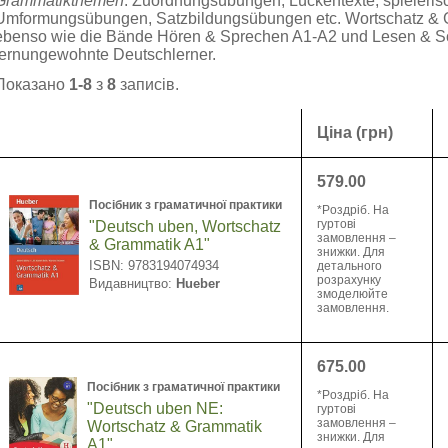
Grammatikthemen
: Zuordnungsübungen, Lückentexte, spieleri
Umformungsübungen, Satzbildungsübungen etc. Wortschatz & Gr
ebenso wie die Bände Hören & Sprechen A1-A2 und Lesen & S
lernungewohnte Deutschlerner.
Показано
1-8
з
8
записів.
Ціна (грн)
579.00
Посібник з граматичної практики
*Pоздріб. На
гуртові
"Deutsch uben, Wortschatz
замовлення –
& Grammatik A1"
знижки. Для
ISBN: 9783194074934
детального
розрахунку
Видавництво:
Hueber
змоделюйте
замовлення.
675.00
Посібник з граматичної практики
*Pоздріб. На
"Deutsch uben NE:
гуртові
замовлення –
Wortschatz & Grammatik
знижки. Для
A1"