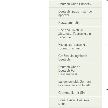
Deutsch Uben Phonetik
Deutsch граматика - це
просто!
Kurzgrammatik
Все про німецькі
дієслова. Граматика в
таблицях
Німецька граматика
коротко та легко
Großes Übungsbuch
Deutsch
Deutsch Uben :
Deutsch Fur
Besserwisser
Langenscheidt German
Grammar in a Nutshell
Grammatik mit Sinn
Нова Книга Німецька
мова