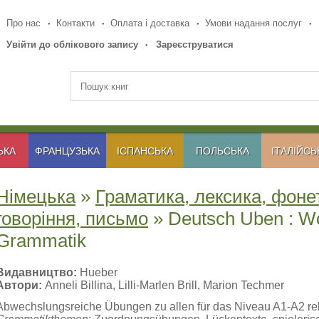
Про нас
Контакти
Оплата і доставка
Умови надання послуг
Увійти до облікового запису
Зареєструватися
ЬКА
ФРАНЦУЗЬКА
ІСПАНСЬКА
ПОЛЬСЬКА
ІТАЛІЙСЬ
Німецька
»
Граматика, лексика, фоне
говоріння, письмо
» Deutsch Uben : Wo
Grammatik
Видавництво:
Hueber
Автори:
Anneli Billina, Lilli-Marlen Brill, Marion Techmer
Abwechslungsreiche Übungen zu allen für das Niveau A1-A2 r